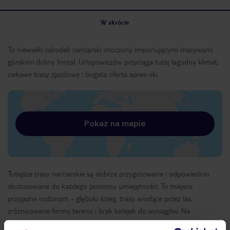
W skrócie
To niewielki ośrodek narciarski otoczony imponującymi masywami
górskimi doliny Inntal. Urlopowiczów przyciąga tutaj łagodny klimat,
ciekawe trasy zjazdowe i bogata oferta apres-ski.
Pokaż na mapie
Tutejsze trasy narciarskie są dobrze przygotowane i odpowiednio
dostosowane do każdego poziomu umiejętności. To miejsce
przyjazne rodzinom - głęboki śnieg, trasy wiodące przez las,
zróżnicowane formy terenu i brak kolejek do wyciągów. Na
najmłodszych czeka specjalny plac zabaw i 5-kilometrowy tor