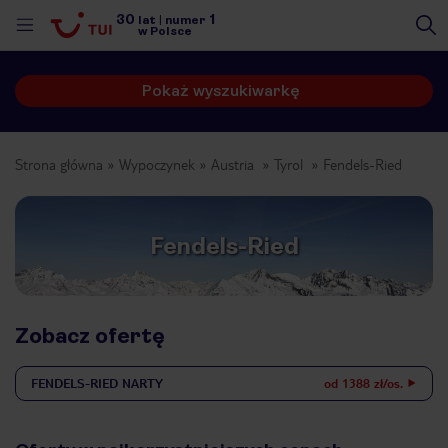
30
1
lat
|
numer
w Polsce
Pokaż wyszukiwarkę
Strona główna
Wypoczynek
Austria
Tyrol
Fendels-Ried
Fendels-Ried
Zobacz ofertę
FENDELS-RIED
NARTY
od 1388 zł/os.
nute