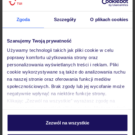
saneczkowy.
Z ośrodka łatwo dostać się do dostępnych przez cały rok terenów
Zgoda
Szczegóły
O plikach cookies
narciarskich lodowca Kaunertaler Gletscher z nartostradami o
wszystkich poziomach trudności. Zadowoleni będą też
snowboardziści – mogą skorzystać z funparku Arena Dexteritatis.
Szanujemy Twoją prywatność
Używamy technologii takich jak pliki cookie w celu
poprawy komfortu użytkowania strony oraz
Ubezpieczenia turystyczne Fendels-Ried - dowiedz się więcej »
personalizowania wyświetlanych treści i reklam. Pliki
cookie wykorzystywane są także do analizowania ruchu
na naszej stronie oraz oferowania funkcji mediów
Pobierz bezpłatną aplikację TUI
społecznościowych. Brak zgody lub jej wycofanie może
Szybkie wyszukiwanie i przeglądanie ofert
negatywnie wpłynąć na niektóre funkcje strony.
Lista ulubionych ofert i możliwość ich udostępniania
Klikając „Zezwól na wszystkie” wyrażasz zgodę na
Historia wyszukiwań i ostatnio oglądanych ofert
umieszczenie wszystkich plików cookie. Możesz jednak
Kontakt z TUI i wszystkie informacje o Twojej rezerwacji w
personalizować swój wybór wchodząc w zakładkę
myTUI
„Szczegóły”
Zezwól na wszystkie
Szczegółowe informacje o plikach cookie znajdziesz