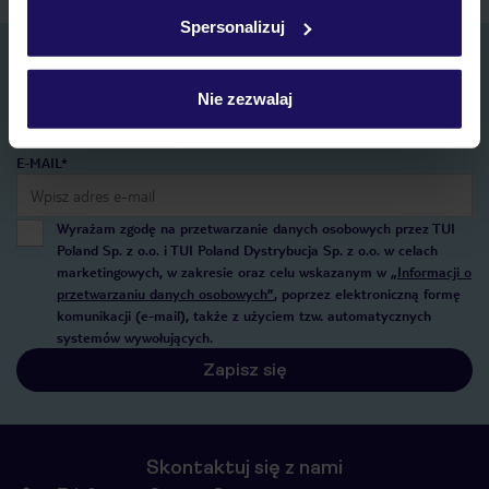
w
polityce plików cookies
oraz
polityce prywatności
.
Spersonalizuj
Zapisz się do newslettera
IMIĘ*
Nie zezwalaj
E-MAIL*
Wyrażam zgodę na przetwarzanie danych osobowych przez TUI
Poland Sp. z o.o. i TUI Poland Dystrybucja Sp. z o.o. w celach
marketingowych, w zakresie oraz celu wskazanym w
„Informacji o
przetwarzaniu danych osobowych”
, poprzez elektroniczną formę
komunikacji (e-mail), także z użyciem tzw. automatycznych
systemów wywołujących.
Zapisz się
Skontaktuj się z nami