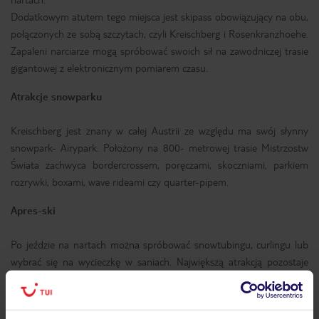
Dodatkowym atutem tego miejsca jest skipass obowiązujący na obu,
połączonych ze sobą szczytach, czyli Kreischberg i Rosenkranzhoehe.
Zapaleni narciarze mogą spróbować swoich sił na zawodniczej trasie
gigantowej z elektronicznym pomiarem czasu.
Atrakcje snowparku
Kreischberg jest znany w całej Austrii ze względu ma swój słynny
snowpark- Airypark. Położony na 800- metrowej trasie Mistrzostw
Świata zachwyca bordercrossem, poręczami, skoczniami, parkiem
rozrywki, boxami, wave rideami czy quarter-pipem.
Apres-ski
Po jeździe na nartach można spróbować snowtubingu, curlingu lub
wybrać się na wycieczkę w saniach. Największą atrakcją pozostaje
słynny wyścig na toboganach. Na terenie ośrodka stworzono
specjalne parki dla dzieci: Yabba-Dabba-Doo-Land, Dinopark oraz
Kinderwelt. By ułatwić naukę jazdy najmłodszym, stworzono również