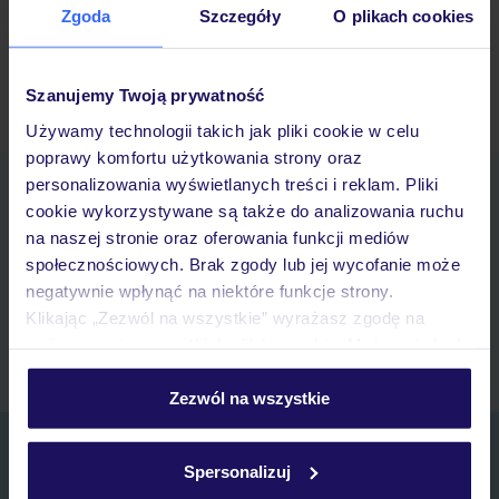
Zgoda
Szczegóły
O plikach cookies
specjalne wyciągi dywanowe.
Szanujemy Twoją prywatność
Ubezpieczenia turystyczne Kreischberg-Murau - dowiedz się więcej »
Używamy technologii takich jak pliki cookie w celu
poprawy komfortu użytkowania strony oraz
personalizowania wyświetlanych treści i reklam. Pliki
Pobierz bezpłatną aplikację TUI
cookie wykorzystywane są także do analizowania ruchu
Szybkie wyszukiwanie i przeglądanie ofert
na naszej stronie oraz oferowania funkcji mediów
Lista ulubionych ofert i możliwość ich udostępniania
społecznościowych. Brak zgody lub jej wycofanie może
Historia wyszukiwań i ostatnio oglądanych ofert
negatywnie wpłynąć na niektóre funkcje strony.
Kontakt z TUI i wszystkie informacje o Twojej rezerwacji w
Klikając „Zezwól na wszystkie” wyrażasz zgodę na
myTUI
umieszczenie wszystkich plików cookie. Możesz jednak
personalizować swój wybór wchodząc w zakładkę
„Szczegóły”
Zezwól na wszystkie
Szczegółowe informacje o plikach cookie znajdziesz
Zapisz się do newslettera
w
polityce plików cookies
oraz
polityce prywatności
.
Spersonalizuj
IMIĘ*