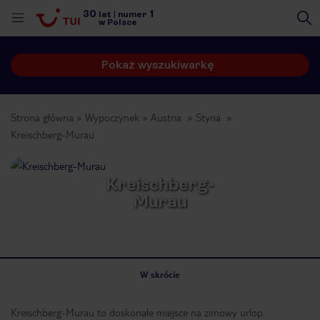
30
1
lat
|
numer
w Polsce
Pokaż wyszukiwarkę
Strona główna
Wypoczynek
Austria
Styria
Kreischberg-Murau
Kreischberg-
Murau
W skrócie
nute
Kreischberg-Murau to doskonałe miejsce na zimowy urlop.