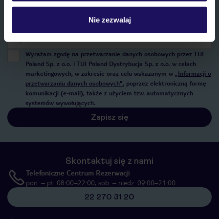
Nie zezwalaj
E-MAIL*
Wyrażam zgodę na przetwarzanie danych osobowych przez TUI
Poland Sp. z o.o. i TUI Poland Dystrybucja Sp. z o.o. w celach
marketingowych, w zakresie oraz celu wskazanym w
„Informacji o
przetwarzaniu danych osobowych”
, poprzez elektroniczną formę
komunikacji (e-mail), także z użyciem tzw. automatycznych
systemów wywołujących.
Zapisz się
Skontaktuj się z nami
Telefoniczne Centrum Rezerwacji
pon. – pt. 08:00–22:00, sob. – niedz. 09:00–21:00
22 270 31 20