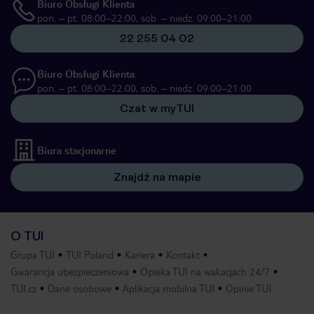
Biuro Obsługi Klienta
pon. – pt. 08:00–22:00, sob. – niedz. 09:00–21:00
22 255 04 02
Biuro Obsługi Klienta
pon. – pt. 08:00–22:00, sob. – niedz. 09:00–21:00
Czat w myTUI
Biura stacjonarne
Znajdź na mapie
O TUI
Grupa TUI
TUI Poland
Kariera
Kontakt
Gwarancja ubezpieczeniowa
Opieka TUI na wakacjach 24/7
TUI.cz
Dane osobowe
Aplikacja mobilna TUI
Opinie TUI