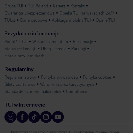
Grupa TUI
TUI Poland
Kariera
Kontakt
Gwarancja ubezpieczeniowa
Opieka TUI na wakacjach 24/7
TUI.cz
Dane osobowe
Aplikacja mobilna TUI
Opinie TUI
Przydatne informacje
Podróż z TUI
Wakacje samolotem
Reklamacje
Status reklamacji
Ubezpieczenia
Parkingi
Hotele przy lotniskach
Regulaminy
Regulamin strony
Polityka prywatności
Polityka cookies
Bilety czarterowe
Warunki imprez turystycznych
Standardy ochrony małoletnich
Compliance
TUI w Internecie
Prezentowane na stronie internetowej tui.pl ogłoszenia, reklamy, cenniki i