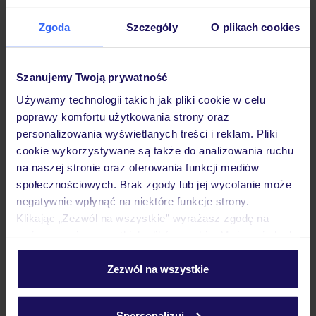
Zgoda
Szczegóły
O plikach cookies
Hotel
Szanujemy Twoją prywatność
Używamy technologii takich jak pliki cookie w celu
Pokoje
poprawy komfortu użytkowania strony oraz
personalizowania wyświetlanych treści i reklam. Pliki
cookie wykorzystywane są także do analizowania ruchu
Wyżywienie
na naszej stronie oraz oferowania funkcji mediów
społecznościowych. Brak zgody lub jej wycofanie może
negatywnie wpłynąć na niektóre funkcje strony.
Atrakcje
Klikając „Zezwól na wszystkie” wyrażasz zgodę na
umieszczenie wszystkich plików cookie. Możesz jednak
personalizować swój wybór wchodząc w zakładkę
Ważne informacje
„Szczegóły”
Zezwól na wszystkie
Szczegółowe informacje o plikach cookie znajdziesz
w
polityce plików cookies
oraz
polityce prywatności
.
Spersonalizuj