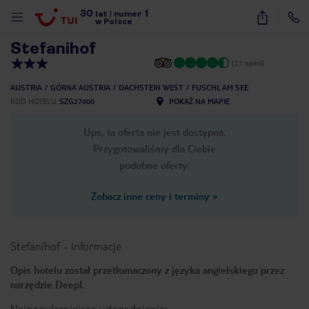
30
1
1
/
15
lat
|
numer
w Polsce
Stefanihof
(21 opinii)
AUSTRIA
GÓRNA AUSTRIA
DACHSTEIN WEST
FUSCHL AM SEE
KOD HOTELU
SZG27000
POKAŻ NA MAPIE
Ups, ta oferta nie jest dostępna.
Przygotowaliśmy dla Ciebie
podobne oferty:
Zobacz inne ceny i terminy
»
Stefanihof
-
informacje
Opis hotelu został przetłumaczony z języka angielskiego przez
narzędzie DeepL
nute
Najpopularniejsze udogodnienia: