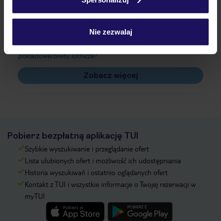
Często zadawane pytania
Jak zmienić uczestników/osobę zgłaszającą?
Nie zezwalaj
Czy w Hotelu będzie przedstawiciel TUI?
Na jakiej podstawie i gdzie otrzymam karty
pokładowe/bilety lotnicze?
Zobacz więcej
Pobierz bezpłatną aplikację TUI
Szybkie wyszukiwanie i przeglądanie ofert
Lista ulubionych ofert i możliwość ich udostępniania
Historia wyszukiwań i ostatnio oglądanych ofert
Kontakt z TUI i wszystkie informacje o Twojej rezerwacji w
myTUI