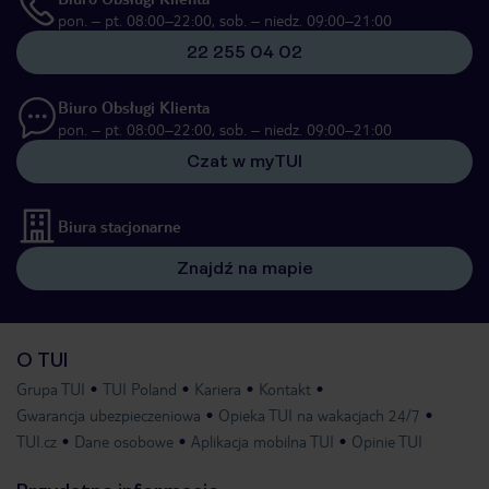
pon. – pt. 08:00–22:00, sob. – niedz. 09:00–21:00
22 255 04 02
Biuro Obsługi Klienta
pon. – pt. 08:00–22:00, sob. – niedz. 09:00–21:00
Czat w myTUI
Biura stacjonarne
Znajdź na mapie
O TUI
Grupa TUI
TUI Poland
Kariera
Kontakt
Gwarancja ubezpieczeniowa
Opieka TUI na wakacjach 24/7
TUI.cz
Dane osobowe
Aplikacja mobilna TUI
Opinie TUI