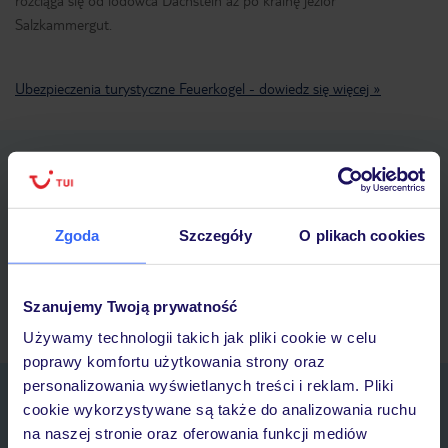
rozciąga się od lodowca Dachstein aż po krainę jezior
Salzkammergut.
Ubezpieczenia turystyczne Feuerkogel - dowiedz się więcej »
Pobierz bezpłatną aplikację TUI
Szybkie wyszukiwanie i przeglądanie ofert
Lista ulubionych ofert i możliwość ich udostępniania
Zgoda
Szczegóły
O plikach cookies
Historia wyszukiwań i ostatnio oglądanych ofert
Kontakt z TUI i wszystkie informacje o Twojej rezerwacji w
myTUI
Szanujemy Twoją prywatność
Używamy technologii takich jak pliki cookie w celu
poprawy komfortu użytkowania strony oraz
personalizowania wyświetlanych treści i reklam. Pliki
Zapisz się do newslettera
cookie wykorzystywane są także do analizowania ruchu
IMIĘ*
na naszej stronie oraz oferowania funkcji mediów