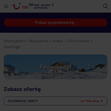
30
1
lat
|
numer
w Polsce
Pokaż wyszukiwarkę
Strona główna
Wypoczynek
Austria
Górna Austria
Feuerkogel
Feuerkogel
Zobacz ofertę
FEUERKOGEL
NARTY
od 1344 zł/os.
nute