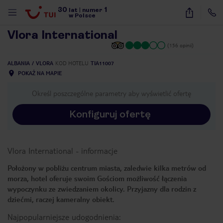
30
1
1
/
12
lat
|
numer
w Polsce
Vlora International
(156 opinii)
ALBANIA
VLORA
KOD HOTELU
TIA11007
POKAŻ NA MAPIE
Określ poszczególne parametry aby wyświetlić ofertę
Konfiguruj ofertę
Vlora International
-
informacje
Położony w pobliżu centrum miasta, zaledwie kilka metrów od
morza, hotel oferuje swoim Gościom możliwość łączenia
wypoczynku ze zwiedzaniem okolicy. Przyjazny dla rodzin z
dziećmi, raczej kameralny obiekt.
nute
Najpopularniejsze udogodnienia: