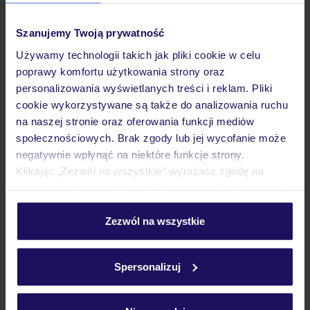
Pokoje
Szanujemy Twoją prywatność
Używamy technologii takich jak pliki cookie w celu
Wyżywienie
poprawy komfortu użytkowania strony oraz
personalizowania wyświetlanych treści i reklam. Pliki
cookie wykorzystywane są także do analizowania ruchu
Atrakcje
na naszej stronie oraz oferowania funkcji mediów
społecznościowych. Brak zgody lub jej wycofanie może
negatywnie wpłynąć na niektóre funkcje strony.
Klikając „Zezwól na wszystkie” wyrażasz zgodę na
Ważne informacje
umieszczenie wszystkich plików cookie. Możesz jednak
personalizować swój wybór wchodząc w zakładkę
„Szczegóły”
Zezwól na wszystkie
Często zadawane pytania
Szczegółowe informacje o plikach cookie znajdziesz
w
polityce plików cookies
oraz
polityce prywatności
.
Jak zmienić uczestników/osobę zgłaszającą?
Spersonalizuj
Czy w Hotelu będzie przedstawiciel TUI?
Na jakiej podstawie i gdzie otrzymam karty
pokładowe/bilety lotnicze?