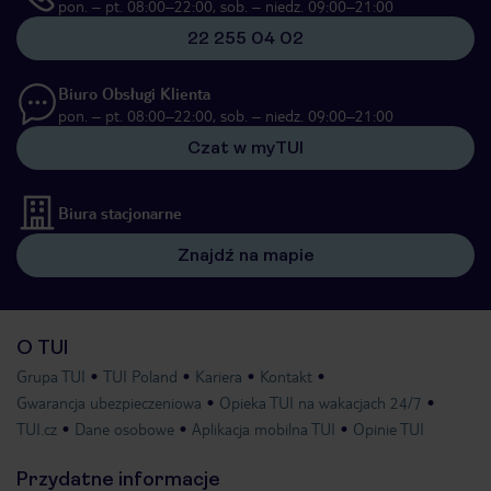
pon. – pt. 08:00–22:00, sob. – niedz. 09:00–21:00
22 255 04 02
Biuro Obsługi Klienta
pon. – pt. 08:00–22:00, sob. – niedz. 09:00–21:00
Czat w myTUI
Biura stacjonarne
Znajdź na mapie
O TUI
Grupa TUI
TUI Poland
Kariera
Kontakt
Gwarancja ubezpieczeniowa
Opieka TUI na wakacjach 24/7
TUI.cz
Dane osobowe
Aplikacja mobilna TUI
Opinie TUI
Przydatne informacje