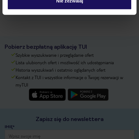
Nie zezwalaj
Zobacz więcej
Pobierz bezpłatną aplikację TUI
Szybkie wyszukiwanie i przeglądanie ofert
Lista ulubionych ofert i możliwość ich udostępniania
Historia wyszukiwań i ostatnio oglądanych ofert
Kontakt z TUI i wszystkie informacje o Twojej rezerwacji w
myTUI
Zapisz się do newslettera
IMIĘ*