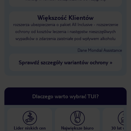
Większość Klientów
rozszerza ubezpieczenia o pakiet All Inclusive - rozszerzenie
ochrony od kosztów leczenia i następstw nieszczęśliwych
wypadków o zdarzenia zaistniałe pod wpływem alkoholu
Dane Mondial Assistance
Sprawdź szczegóły wariantów ochrony
»
Dlaczego warto wybrać TUI?
Lider niskich cen
Największe biuro
30 lat w P