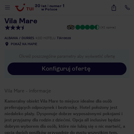
30
1
1
/
35
lat
|
numer
w Polsce
Vila Mare
(42 opinie)
ALBANIA
DURRES
KOD HOTELU
TIA10028
POKAŻ NA MAPIE
Określ poszczególne parametry aby wyświetlić ofertę
Konfiguruj ofertę
Vila Mare
-
informacje
Kameralny obiekt Vila Mare to miejsce idealne dla osób
preferujących odpoczynek i beztroskę. Hotel położony jest
niedaleko plaży. Dysponuje dobrze wyposażonymi pokojami i
jest przyjazny dla rodzin z dziećmi. Opcja all inclusive będzie
dobrym wyborem dla osób, które nie lubią się o nic martwić, a
nute
opcja dwóch posiłków przypadnie do gustu wszystkim tym,