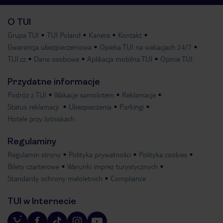
O TUI
Grupa TUI
TUI Poland
Kariera
Kontakt
Gwarancja ubezpieczeniowa
Opieka TUI na wakacjach 24/7
TUI.cz
Dane osobowe
Aplikacja mobilna TUI
Opinie TUI
Przydatne informacje
Podróż z TUI
Wakacje samolotem
Reklamacje
Status reklamacji
Ubezpieczenia
Parkingi
Hotele przy lotniskach
Regulaminy
Regulamin strony
Polityka prywatności
Polityka cookies
Bilety czarterowe
Warunki imprez turystycznych
Standardy ochrony małoletnich
Compliance
TUI w Internecie