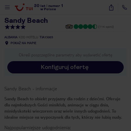
30
1
1
/
19
lat
|
numer
w Polsce
Sandy Beach
(114 opinii)
ALBANIA
KOD HOTELU
TIA15005
POKAŻ NA MAPIE
Określ poszczególne parametry aby wyświetlić ofertę
Konfiguruj ofertę
Sandy Beach
-
informacje
Sandy Beach to obiekt przyjazny dla rodzin z dziećmi. Oferuje
dla najmłodszych Gości miniklub, animacje w ciągu dnia,
minidyskoteki wieczorem oraz wiele innych udogodnień. To
idealne miejsce na wypoczynek dla tych, którzy nie lubią nudy.
nute
Najpopularniejsze udogodnienia: