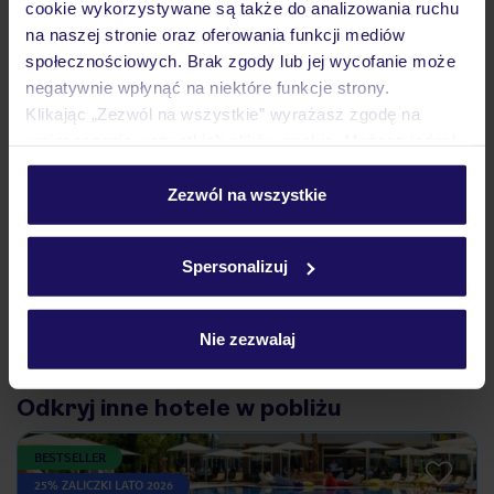
cookie wykorzystywane są także do analizowania ruchu
na naszej stronie oraz oferowania funkcji mediów
Ważne informacje
społecznościowych. Brak zgody lub jej wycofanie może
negatywnie wpłynąć na niektóre funkcje strony.
Klikając „Zezwól na wszystkie” wyrażasz zgodę na
umieszczenie wszystkich plików cookie. Możesz jednak
Często zadawane pytania
personalizować swój wybór wchodząc w zakładkę
Jak zmienić uczestników/osobę zgłaszającą?
„Szczegóły”
Zezwól na wszystkie
Czy w Hotelu będzie przedstawiciel TUI?
Szczegółowe informacje o plikach cookie znajdziesz
Na jakiej podstawie i gdzie otrzymam karty
w
polityce plików cookies
oraz
polityce prywatności
.
pokładowe/bilety lotnicze?
Spersonalizuj
Zobacz więcej
Nie zezwalaj
Odkryj inne hotele w pobliżu
BESTSELLER
25% ZALICZKI LATO 2026