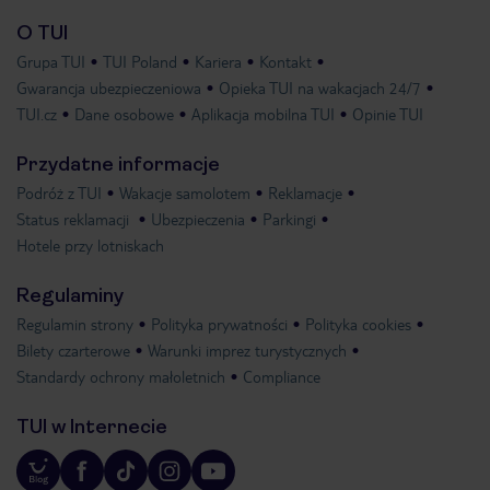
O TUI
Grupa TUI
TUI Poland
Kariera
Kontakt
Gwarancja ubezpieczeniowa
Opieka TUI na wakacjach 24/7
TUI.cz
Dane osobowe
Aplikacja mobilna TUI
Opinie TUI
Przydatne informacje
Podróż z TUI
Wakacje samolotem
Reklamacje
Status reklamacji
Ubezpieczenia
Parkingi
Hotele przy lotniskach
Regulaminy
Regulamin strony
Polityka prywatności
Polityka cookies
Bilety czarterowe
Warunki imprez turystycznych
Standardy ochrony małoletnich
Compliance
TUI w Internecie