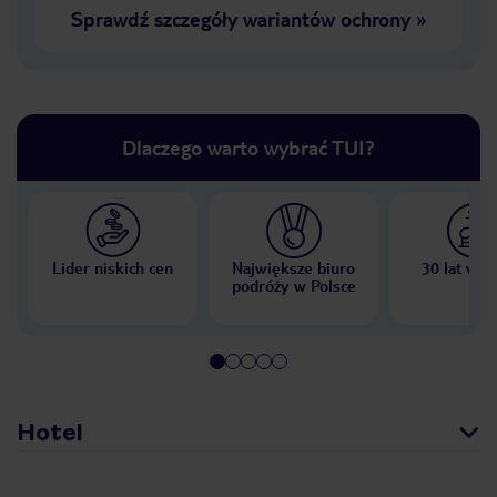
Sprawdź szczegóły wariantów ochrony
»
Dlaczego warto wybrać TUI?
Lider niskich cen
Największe biuro
30 lat w P
podróży w Polsce
Hotel