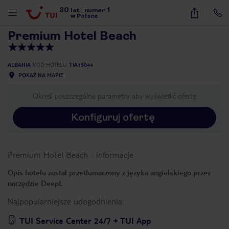
30
1
1
/
41
lat
|
numer
w Polsce
Premium Hotel Beach
ALBANIA
KOD HOTELU
TIA15044
POKAŻ NA MAPIE
Określ poszczególne parametry aby wyświetlić ofertę
Konfiguruj ofertę
Premium Hotel Beach
-
informacje
Opis hotelu został przetłumaczony z języka angielskiego przez
narzędzie DeepL
Najpopularniejsze udogodnienia:
nute
TUI Service Center 24/7 + TUI App