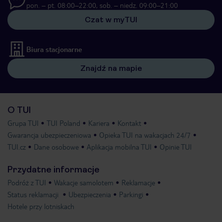
pon. – pt. 08:00–22:00, sob. – niedz. 09:00–21:00
Czat w myTUI
Biura stacjonarne
Znajdź na mapie
O TUI
Grupa TUI
TUI Poland
Kariera
Kontakt
Gwarancja ubezpieczeniowa
Opieka TUI na wakacjach 24/7
TUI.cz
Dane osobowe
Aplikacja mobilna TUI
Opinie TUI
Przydatne informacje
Podróż z TUI
Wakacje samolotem
Reklamacje
Status reklamacji
Ubezpieczenia
Parkingi
Hotele przy lotniskach