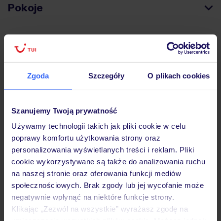
Pokoje
Wyżywienie
Zgoda
Szczegóły
O plikach cookies
Atrakcje
Szanujemy Twoją prywatność
Ważne informacje
Używamy technologii takich jak pliki cookie w celu
poprawy komfortu użytkowania strony oraz
personalizowania wyświetlanych treści i reklam. Pliki
Często zadawane pytania
cookie wykorzystywane są także do analizowania ruchu
na naszej stronie oraz oferowania funkcji mediów
Jak zmienić uczestników/osobę zgłaszającą?
społecznościowych. Brak zgody lub jej wycofanie może
Czy w Hotelu będzie przedstawiciel TUI?
negatywnie wpłynąć na niektóre funkcje strony.
Na jakiej podstawie i gdzie otrzymam karty
pokładowe/bilety lotnicze?
Klikając „Zezwól na wszystkie” wyrażasz zgodę na
umieszczenie wszystkich plików cookie. Możesz jednak