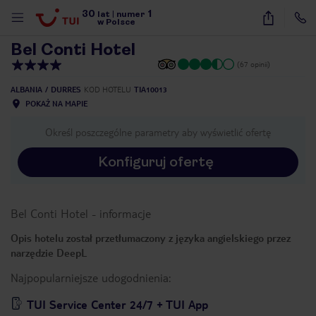
30
1
1
/
28
lat
|
numer
w Polsce
Bel Conti Hotel
(67 opinii)
ALBANIA
DURRES
KOD HOTELU
TIA10013
POKAŻ NA MAPIE
Określ poszczególne parametry aby wyświetlić ofertę
Konfiguruj ofertę
Bel Conti Hotel
-
informacje
Opis hotelu został przetłumaczony z języka angielskiego przez
narzędzie DeepL
Najpopularniejsze udogodnienia:
nute
TUI Service Center 24/7 + TUI App