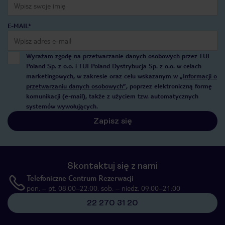
E-MAIL*
Wyrażam zgodę na przetwarzanie danych osobowych przez TUI
Poland Sp. z o.o. i TUI Poland Dystrybucja Sp. z o.o. w celach
marketingowych, w zakresie oraz celu wskazanym w
„Informacji o
przetwarzaniu danych osobowych”
, poprzez elektroniczną formę
komunikacji (e-mail), także z użyciem tzw. automatycznych
systemów wywołujących.
Zapisz się
Skontaktuj się z nami
Telefoniczne Centrum Rezerwacji
pon. – pt. 08:00–22:00, sob. – niedz. 09:00–21:00
22 270 31 20