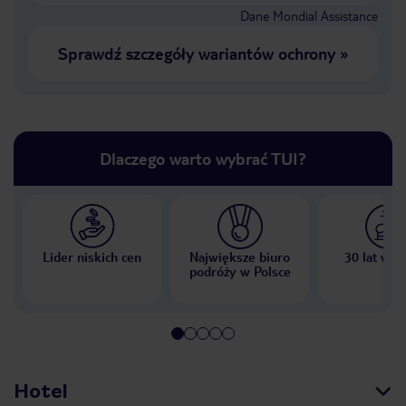
Dane Mondial Assistance
Sprawdź szczegóły wariantów ochrony
»
Dlaczego warto wybrać TUI?
Lider niskich cen
Największe biuro
30 lat w P
podróży w Polsce
Hotel