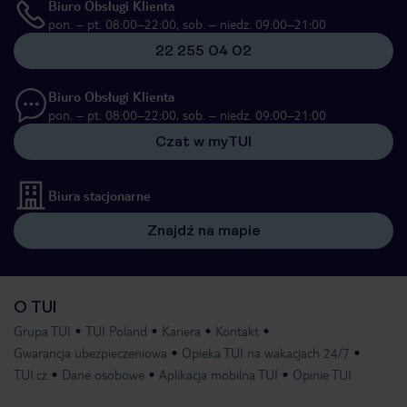
Biuro Obsługi Klienta
pon. – pt. 08:00–22:00, sob. – niedz. 09:00–21:00
22 255 04 02
Biuro Obsługi Klienta
pon. – pt. 08:00–22:00, sob. – niedz. 09:00–21:00
Czat w myTUI
Biura stacjonarne
Znajdź na mapie
O TUI
Grupa TUI
TUI Poland
Kariera
Kontakt
Gwarancja ubezpieczeniowa
Opieka TUI na wakacjach 24/7
TUI.cz
Dane osobowe
Aplikacja mobilna TUI
Opinie TUI