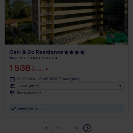
4.2
/5
147
opinii
Carl & Do Residence
WŁOCHY
PIEMONT
BAVENO
1 536
ZŁ
OSOBA
16.09.2026 - 23.09.2026
(7 noclegów)
Łódź (08:25)
Bez wyżywienia
aneks kuchenny
1
2
...
75