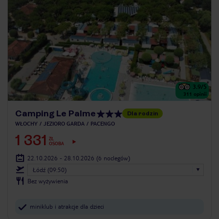
3.9
/5
311
opinii
Camping Le Palme
Dla rodzin
WŁOCHY
JEZIORO GARDA
PACENGO
1 331
ZŁ
OSOBA
22.10.2026 - 28.10.2026
(6 noclegów)
Łódź (09:50)
Bez wyżywienia
miniklub i atrakcje dla dzieci