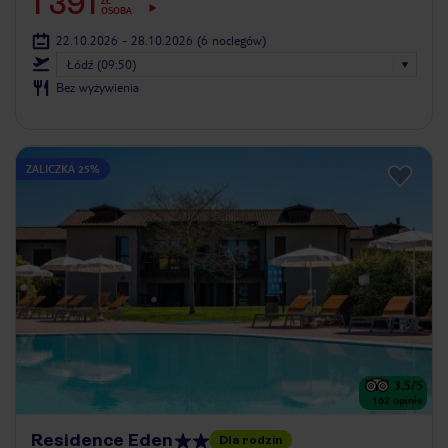
1 391
ZŁ
OSOBA
22.10.2026 - 28.10.2026
(6 noclegów)
Łódź (09:50)
Bez wyżywienia
ZALICZKA 25%
3.5
/5
162
opinie
Residence Eden
Dla rodzin