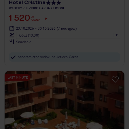
Hotel Cristina
WŁOCHY
JEZIORO GARDA
LIMONE
1 520
ZŁ
OSOBA
23.10.2026 - 30.10.2026
(7 noclegów)
Łódź (13:30)
Śniadanie
panoramiczne widoki na Jezioro Garda
LAST MINUTE