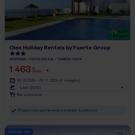
4.3
/5
447
opinii
Olee Holiday Rentals by Fuerte Group
HISZPANIA
COSTA DEL SOL
TORROX COSTA
1 463
ZŁ
OSOBA
30.10.2026 - 05.11.2026
(6 noclegów)
Łódź (20:05)
Bez wyżywienia
Przestronne apartamenty z aneksem kuchennym
ZALICZKA 25%