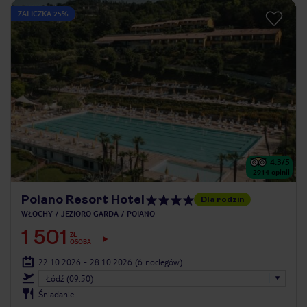
ZALICZKA 25%
4.3
/5
2914
opinii
Poiano Resort Hotel
Dla rodzin
WŁOCHY
JEZIORO GARDA
POIANO
1 501
ZŁ
OSOBA
22.10.2026 - 28.10.2026
(6 noclegów)
Łódź (09:50)
Śniadanie