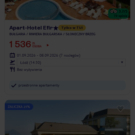
3.7
/5
73
opinie
Apart-Hotel Efir
Tylko w TUI
BUŁGARIA
RIWIERA BUŁGARSKA
SŁONECZNY BRZEG
1 536
ZŁ
OSOBA
01.09.2026 - 08.09.2026
(7 noclegów)
Łódź (14:30)
Bez wyżywienia
przestronne apartamenty
ZALICZKA 25%