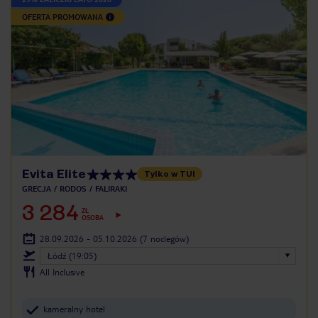
OFERTA PROMOWANA
Evita Elite
Tylko w TUI
GRECJA
RODOS
FALIRAKI
3 284
ZŁ
OSOBA
28.09.2026 - 05.10.2026
(7 noclegów)
Łódź (19:05)
All Inclusive
kameralny hotel