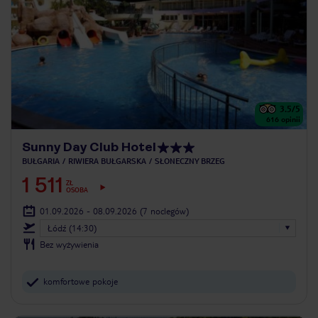
3.5
/5
616
opinii
Sunny Day Club Hotel
BUŁGARIA
RIWIERA BUŁGARSKA
SŁONECZNY BRZEG
1 511
ZŁ
OSOBA
01.09.2026 - 08.09.2026
(7 noclegów)
Łódź (14:30)
Bez wyżywienia
komfortowe pokoje