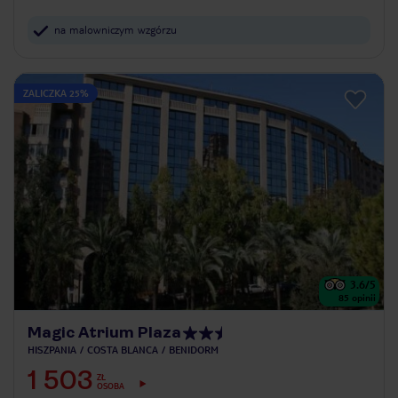
na malowniczym wzgórzu
ZALICZKA 25%
3.6
/5
85
opinii
Magic Atrium Plaza
HISZPANIA
COSTA BLANCA
BENIDORM
1 503
ZŁ
OSOBA