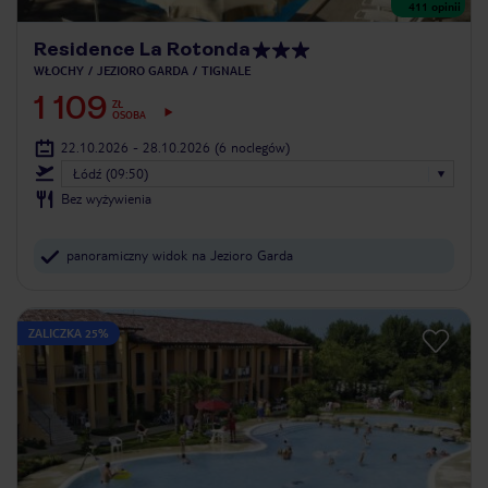
411
opinii
Residence La Rotonda
WŁOCHY
JEZIORO GARDA
TIGNALE
1 109
ZŁ
OSOBA
22.10.2026 - 28.10.2026
(6 noclegów)
Łódź (09:50)
Bez wyżywienia
panoramiczny widok na Jezioro Garda
ZALICZKA 25%