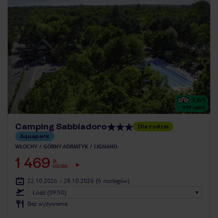
3.8
/5
859
opinii
Camping Sabbiadoro
Dla rodzin
Aquapark
WŁOCHY
GÓRNY ADRIATYK
LIGNANO
1 469
ZŁ
OSOBA
22.10.2026 - 28.10.2026
(6 noclegów)
Łódź (09:50)
Bez wyżywienia