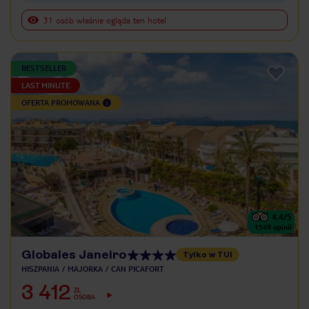
31 osób właśnie ogląda ten hotel
BESTSELLER
LAST MINUTE
OFERTA PROMOWANA
4.4
/5
1549
opinii
Globales Janeiro
Tylko w TUI
HISZPANIA
MAJORKA
CAN PICAFORT
3 412
ZŁ
OSOBA