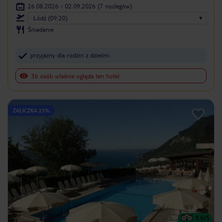
26.08.2026 - 02.09.2026
(7 noclegów)
Łódź (09:20)
Śniadanie
przyjazny dla rodzin z dziećmi
36 osób właśnie ogląda ten hotel
ZALICZKA 25%
3.6
/5