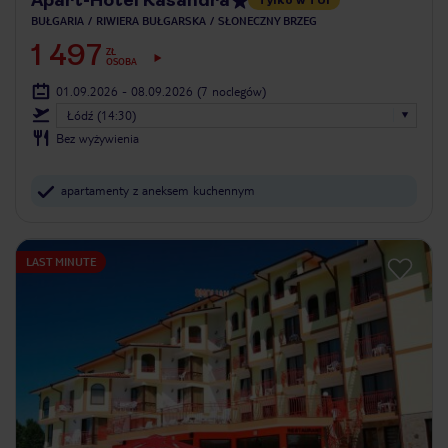
BUŁGARIA
RIWIERA BUŁGARSKA
SŁONECZNY BRZEG
1 497
ZŁ
OSOBA
01.09.2026 - 08.09.2026
(7 noclegów)
Łódź (14:30)
Bez wyżywienia
apartamenty z aneksem kuchennym
LAST MINUTE