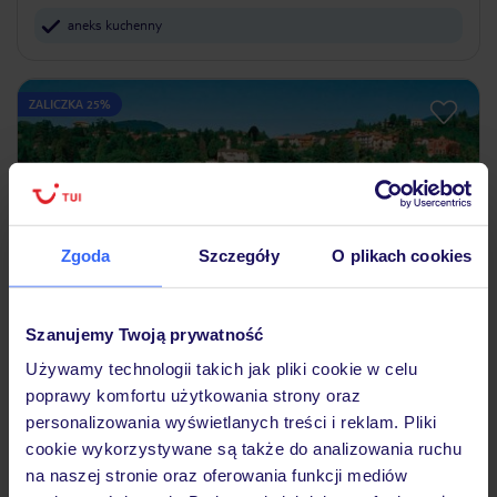
aneks kuchenny
ZALICZKA 25%
Zgoda
Szczegóły
O plikach cookies
Szanujemy Twoją prywatność
3.8
/5
193
opinie
Używamy technologii takich jak pliki cookie w celu
poprawy komfortu użytkowania strony oraz
Residence Zust
personalizowania wyświetlanych treści i reklam. Pliki
WŁOCHY
PIEMONT
VERBANIA
cookie wykorzystywane są także do analizowania ruchu
1 478
ZŁ
OSOBA
na naszej stronie oraz oferowania funkcji mediów