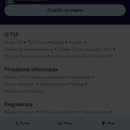
Znajdź na mapie
O TUI
Grupa TUI
TUI Poland
Kariera
Kontakt
Gwarancja ubezpieczeniowa
Opieka TUI na wakacjach 24/7
TUI.cz
Dane osobowe
Aplikacja mobilna TUI
Opinie TUI
Przydatne informacje
Podróż z TUI
Wakacje samolotem
Reklamacje
Status reklamacji
Ubezpieczenia
Parkingi
Hotele przy lotniskach
Regulaminy
Regulamin strony
Polityka prywatności
Polityka cookies
Bilety czarterowe
Warunki imprez turystycznych
Sortuj
Filtruj
Mapa
Standardy ochrony małoletnich
Compliance