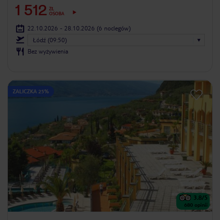
1 512
ZŁ
OSOBA
22.10.2026 - 28.10.2026
(6 noclegów)
Łódź (09:50)
Bez wyżywienia
ZALICZKA 25%
3.8
/5
680
opinii