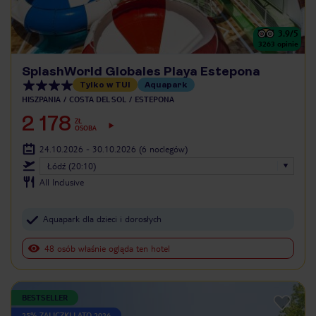
3.9
/5
3263
opinie
SplashWorld Globales Playa Estepona
Tylko w TUI
Aquapark
HISZPANIA
COSTA DEL SOL
ESTEPONA
2 178
ZŁ
OSOBA
24.10.2026 - 30.10.2026
(6 noclegów)
Łódź (20:10)
All Inclusive
Aquapark dla dzieci i dorosłych
48 osób właśnie ogląda ten hotel
BESTSELLER
25% ZALICZKI LATO 2026