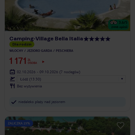
3.6
/5
2446
opinii
Camping-Village Bella Italia
Dla rodzin
WŁOCHY
JEZIORO GARDA
PESCHIERA
1 171
ZŁ
OSOBA
02.10.2026 - 09.10.2026
(7 noclegów)
Łódź (13:30)
Bez wyżywienia
niedaleko plaży nad jeziorem
ZALICZKA 25%