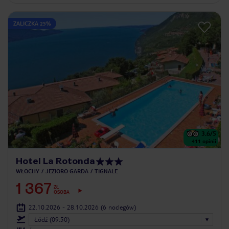
ZALICZKA 25%
3.6
/5
411
opinii
Hotel La Rotonda
WŁOCHY
JEZIORO GARDA
TIGNALE
1 367
ZŁ
OSOBA
22.10.2026 - 28.10.2026
(6 noclegów)
Łódź (09:50)