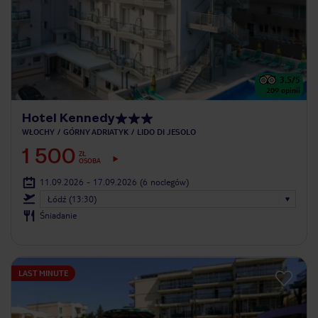
3.5
/5
209
opinii
Hotel Kennedy
WŁOCHY
GÓRNY ADRIATYK
LIDO DI JESOLO
1 500
ZŁ
OSOBA
11.09.2026 - 17.09.2026
(6 noclegów)
Łódź (13:30)
Śniadanie
LAST MINUTE