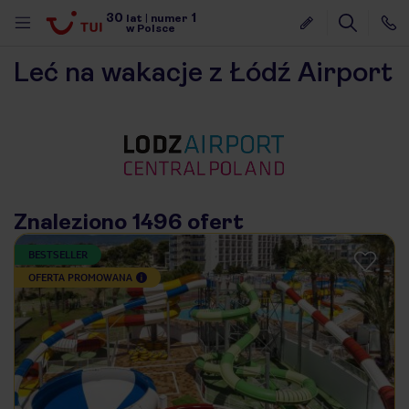
30
1
lat
|
numer
w Polsce
Leć na wakacje z Łódź Airport
Znaleziono 1496 ofert
BESTSELLER
OFERTA PROMOWANA
nute