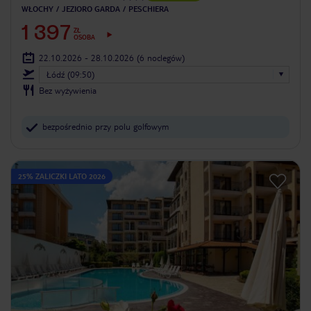
WŁOCHY
JEZIORO GARDA
PESCHIERA
1 397
ZŁ
OSOBA
22.10.2026 - 28.10.2026
(6 noclegów)
Łódź (09:50)
Bez wyżywienia
bezpośrednio przy polu golfowym
25% ZALICZKI LATO 2026