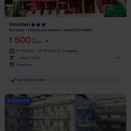
3.9
/5
265
opinii
Smolian
BUŁGARIA
RIWIERA BUŁGARSKA
SŁONECZNY BRZEG
1 500
ZŁ
OSOBA
01.09.2026 - 08.09.2026
(7 noclegów)
Łódź (14:30)
Śniadanie
kameralny obiekt
ZALICZKA 25%