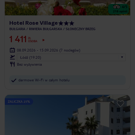
4
/5
218
opinii
Hotel Rose Village
BUŁGARIA
RIWIERA BUŁGARSKA
SŁONECZNY BRZEG
1 411
ZŁ
OSOBA
08.09.2026 - 15.09.2026
(7 noclegów)
Łódź (19:20)
Bez wyżywienia
darmowe Wi-Fi w całym hotelu
ZALICZKA 25%