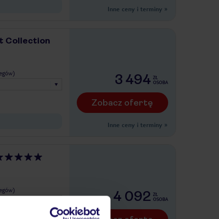
Inne ceny i terminy
»
 Collection
legów)
3 494
ZŁ
OSOBA
Zobacz ofertę
Inne ceny i terminy
»
legów)
4 092
ZŁ
OSOBA