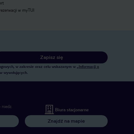
ert
 rezerwacji w myTUI
Zapisz się
tingowych, w zakresie oraz celu wskazanym w
„Informacji o
ów wywołujących.
 niedz.
Biura stacjonarne
Znajdź na mapie