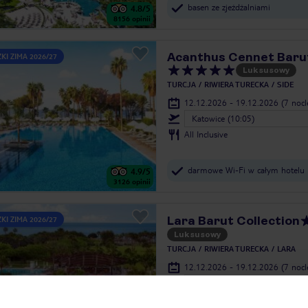
basen ze zjeżdżalniami
4.8
/5
8156
opinii
Acanthus Cennet Barut
KI ZIMA 2026/27
Luksusowy
TURCJA
RIWIERA TURECKA
SIDE
12.12.2026 - 19.12.2026
(7 noc
Katowice (10:05)
All Inclusive
darmowe Wi-Fi w całym hotelu
4.9
/5
3126
opinii
Lara Barut Collection
KI ZIMA 2026/27
Luksusowy
TURCJA
RIWIERA TURECKA
LARA
12.12.2026 - 19.12.2026
(7 noc
Katowice (10:05)
All Inclusive