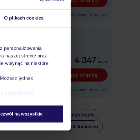
Zobacz ofertę
Inne ceny i terminy
»
O plikach cookies
az personalizowania
na naszej stronie oraz
legów)
4 347
ZŁ
OSOBA
e wpłynąć na niektóre
Zobacz ofertę
. Możesz jednak
Inne ceny i terminy
»
ce prywatności
.
ezwól na wszystkie
samochodem
City Break z przelotem
ma 2026/27 First Minute®
All Inclusive