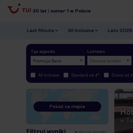
30
lat
|
numer
1
w Polsce
Last Minute
All Inclusive
Lato 2026
Typ wyjazdu
Lotnisko
Promocja Barut
Dowolne lotnisko
All Inclusive
Standard od 4*
Ocena od 4
Pokaż na mapie
Hot
w Tu
Filtruj wyniki
Wyczyść wszystko