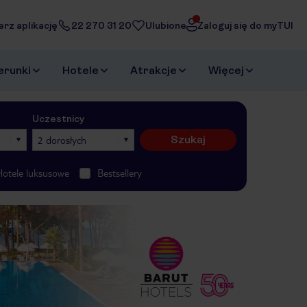
erz aplikację
22 270 31 20
Ulubione
Zaloguj się do myTUI
erunki
Hotele
Atrakcje
Więcej
Uczestnicy
Szukaj
2 dorosłych
Hotele luksusowe
Bestsellery