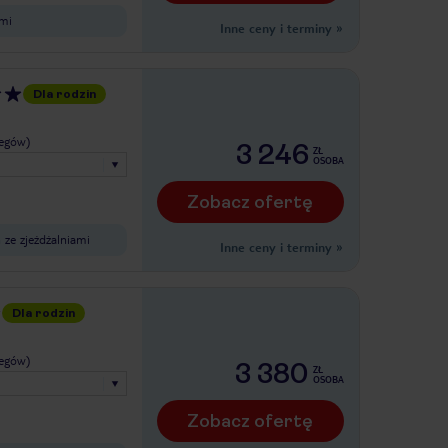
ćmi
Inne ceny i terminy
»
Dla rodzin
legów)
3 246
ZŁ
OSOBA
Zobacz ofertę
ze zjeżdżalniami
Inne ceny i terminy
»
Dla rodzin
legów)
3 380
ZŁ
OSOBA
Zobacz ofertę