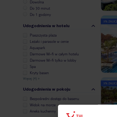
Dowolna
Do 30 minut
Do 1 godziny
5% ZALICZ
Udogodnienia w hotelu
Piaszczysta plaża
Leżaki i parasole w cenie
Aquapark
Darmowe Wi-fi w całym hotelu
Darmowe Wi-fi tylko w lobby
Spa
Kryty basen
Więcej (4)
»
5% ZALICZ
Udogodnienia w pokoju
Bezpośredni dostęp do basenu
Widok na morze
Aneks kuchenny