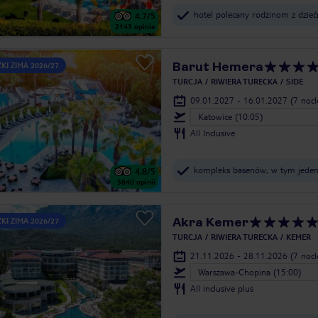
hotel polecany rodzinom z dzie
4.7
/5
2143
opinie
Barut Hemera
KI ZIMA 2026/27
TURCJA
RIWIERA TURECKA
SIDE
09.01.2027 - 16.01.2027
(7 noc
Katowice (10:05)
All Inclusive
kompleks basenów, w tym jeden 
4.8
/5
5840
opinii
Akra Kemer
KI ZIMA 2026/27
TURCJA
RIWIERA TURECKA
KEMER
21.11.2026 - 28.11.2026
(7 noc
Warszawa-Chopina (15:00)
All inclusive plus