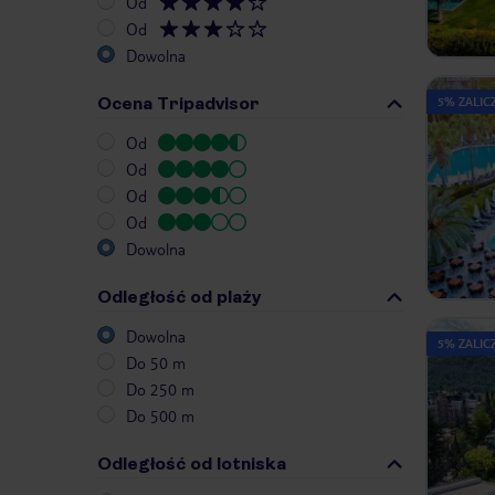
Od
Od
Dowolna
Ocena Tripadvisor
5% ZALICZ
Od
Od
Od
Od
Dowolna
Odległość od plaży
Dowolna
5% ZALICZ
Do 50 m
Do 250 m
Do 500 m
Odległość od lotniska