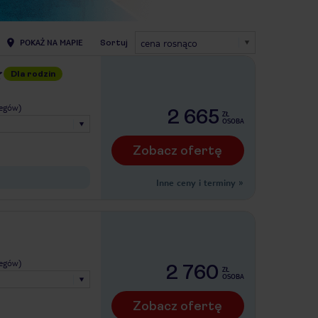
cena rosnąco
POKAŻ NA MAPIE
Sortuj
Dla rodzin
legów)
2 665
ZŁ
OSOBA
Zobacz ofertę
Inne ceny i terminy
»
legów)
2 760
ZŁ
OSOBA
Zobacz ofertę