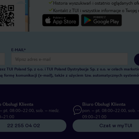
Historia wyszukiwań i ostatnio oglądanych of
Kontakt z TUI i wszystkie informacje o Twojej
E-MAIL*
 TUI Poland Sp. z o.o. i TUI Poland Dystrybucja Sp. z o.o. w celach marke
zną formę komunikacji (e-mail), także z użyciem tzw. automatycznych system
o Obsługi Klienta
Biuro Obsługi Klienta
– pt. 08:00–22:00, sob. – niedz.
pon. – pt. 08:00–22:00, sob. –
0–21:00
09:00–21:00
22 255 04 02
Czat w myTUI