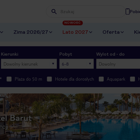
Pobi
Wpisz frazę, której szukasz
NOWOŚĆ
Zima 2026/27
Lato 2027
Oferta
Ki
Kierunki
Pobyt
Wylot od - do
Dowolny kierunek
6-8
Dowolny
*
Plaża do 50 m
Hotele dla dorosłych
Aquapark
el Barut
rcji