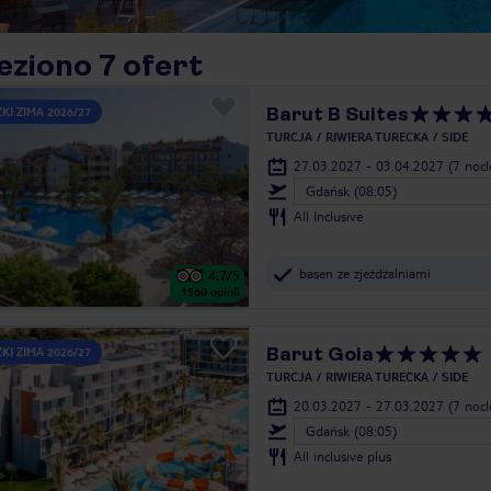
eziono 7 ofert
Barut B Suites
KI ZIMA 2026/27
TURCJA
RIWIERA TURECKA
SIDE
27.03.2027 - 03.04.2027
(7 noc
Gdańsk (08:05)
All Inclusive
basen ze zjeżdżalniami
4.7
/5
1560
opinii
Barut Goia
KI ZIMA 2026/27
TURCJA
RIWIERA TURECKA
SIDE
20.03.2027 - 27.03.2027
(7 noc
Gdańsk (08:05)
All inclusive plus