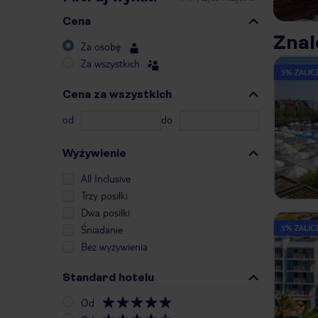
Cena
Znal
Za osobę
Za wszystkich
5% ZALICZ
Cena za wszystkich
od
do
Wyżywienie
All Inclusive
Trzy posiłki
Dwa posiłki
5% ZALICZ
Śniadanie
Bez wyżywienia
Standard hotelu
Od