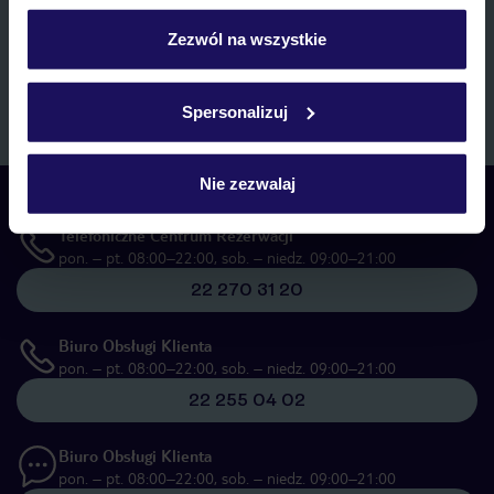
personalizować swój wybór wchodząc w zakładkę
marketingowych, w zakresie oraz celu wskazanym w
„Informacji o
przetwarzaniu danych osobowych”
, poprzez elektroniczną formę
„Szczegóły”
Zezwól na wszystkie
komunikacji (e-mail), także z użyciem tzw. automatycznych
Szczegółowe informacje o plikach cookie znajdziesz
systemów wywołujących.
w
polityce plików cookies
oraz
polityce prywatności
.
Zapisz się
Spersonalizuj
Nie zezwalaj
Skontaktuj się z nami
Telefoniczne Centrum Rezerwacji
pon. – pt. 08:00–22:00, sob. – niedz. 09:00–21:00
22 270 31 20
Biuro Obsługi Klienta
pon. – pt. 08:00–22:00, sob. – niedz. 09:00–21:00
22 255 04 02
Biuro Obsługi Klienta
pon. – pt. 08:00–22:00, sob. – niedz. 09:00–21:00