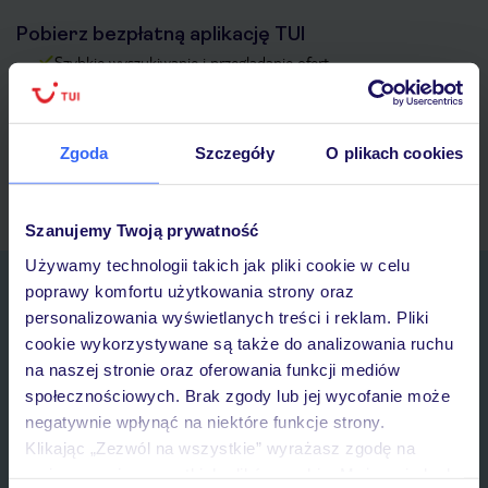
Pobierz bezpłatną aplikację TUI
Szybkie wyszukiwanie i przeglądanie ofert
Lista ulubionych ofert i możliwość ich udostępniania
Historia wyszukiwań i ostatnio oglądanych ofert
Kontakt z TUI i wszystkie informacje o Twojej rezerwacji w
Zgoda
Szczegóły
O plikach cookies
myTUI
Szanujemy Twoją prywatność
Używamy technologii takich jak pliki cookie w celu
Zapisz się do newslettera
poprawy komfortu użytkowania strony oraz
IMIĘ*
personalizowania wyświetlanych treści i reklam. Pliki
cookie wykorzystywane są także do analizowania ruchu
na naszej stronie oraz oferowania funkcji mediów
E-MAIL*
społecznościowych. Brak zgody lub jej wycofanie może
negatywnie wpłynąć na niektóre funkcje strony.
Klikając „Zezwól na wszystkie” wyrażasz zgodę na
Wyrażam zgodę na przetwarzanie danych osobowych przez TUI
umieszczenie wszystkich plików cookie. Możesz jednak
Poland Sp. z o.o. i TUI Poland Dystrybucja Sp. z o.o. w celach