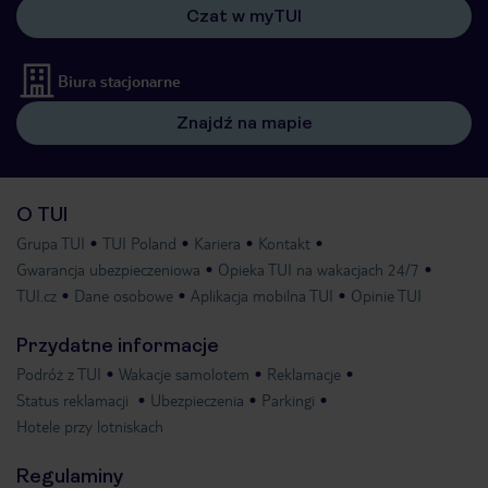
Czat w myTUI
Biura stacjonarne
Znajdź na mapie
O TUI
Grupa TUI
TUI Poland
Kariera
Kontakt
Gwarancja ubezpieczeniowa
Opieka TUI na wakacjach 24/7
TUI.cz
Dane osobowe
Aplikacja mobilna TUI
Opinie TUI
Przydatne informacje
Podróż z TUI
Wakacje samolotem
Reklamacje
Status reklamacji
Ubezpieczenia
Parkingi
Hotele przy lotniskach
Regulaminy