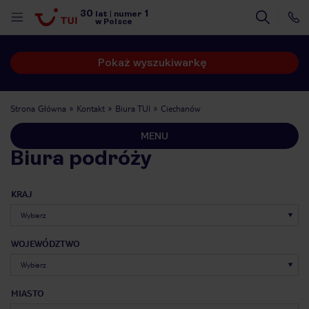
30
1
lat
|
numer
w Polsce
Pokaż wyszukiwarkę
Strona Główna
Kontakt
Biura TUI
Ciechanów
MENU
Biura podróży
KRAJ
WOJEWÓDZTWO
nute
MIASTO