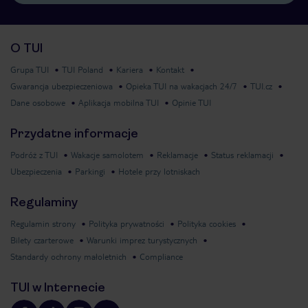
O TUI
Grupa TUI
TUI Poland
Kariera
Kontakt
Gwarancja ubezpieczeniowa
Opieka TUI na wakacjach 24/7
TUI.cz
Dane osobowe
Aplikacja mobilna TUI
Opinie TUI
Przydatne informacje
Podróż z TUI
Wakacje samolotem
Reklamacje
Status reklamacji
Ubezpieczenia
Parkingi
Hotele przy lotniskach
Regulaminy
Regulamin strony
Polityka prywatności
Polityka cookies
Bilety czarterowe
Warunki imprez turystycznych
Standardy ochrony małoletnich
Compliance
TUI w Internecie