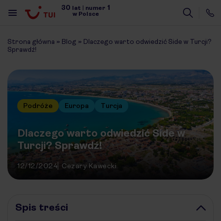
30
1
lat
|
numer
w Polsce
Strona główna
»
Blog
»
Dlaczego warto odwiedzić Side w Turcji?
Sprawdź!
Podróże
Europa
Turcja
Dlaczego warto odwiedzić Side w
Turcji? Sprawdź!
12/12/2024
Cezary Kawecki
Spis treści