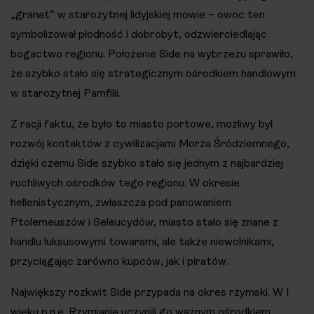
„granat” w starożytnej lidyjskiej mowie – owoc ten
symbolizował płodność i dobrobyt, odzwierciedlając
bogactwo regionu. Położenie Side na wybrzeżu sprawiło,
że szybko stało się strategicznym ośrodkiem handlowym
w starożytnej Pamfilii.
Z racji faktu, że było to miasto portowe, możliwy był
rozwój kontaktów z cywilizacjami Morza Śródziemnego,
dzięki czemu Side szybko stało się jednym z najbardziej
ruchliwych ośrodków tego regionu. W okresie
hellenistycznym, zwłaszcza pod panowaniem
Ptolemeuszów i Seleucydów, miasto stało się znane z
handlu luksusowymi towarami, ale także niewolnikami,
przyciągając zarówno kupców, jak i piratów.
Największy rozkwit Side przypada na okres rzymski. W I
wieku p.n.e. Rzymianie uczynili go ważnym ośrodkiem