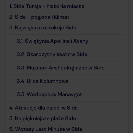
1.
Side Turcja – historia miasta
2.
Side – pogoda i klimat
3.
Największe atrakcje Side
3.1.
Świątynia Apollina i Ateny
3.2.
Starożytny teatr w Side
3.3.
Muzeum Archeologiczne w Side
3.4.
Ulica Kolumnowa
3.5.
Wodospady Manavgat
4.
Atrakcje dla dzieci w Side
5.
Najpiękniejsze plaże Side
6.
Wczasy Last Minute w Side