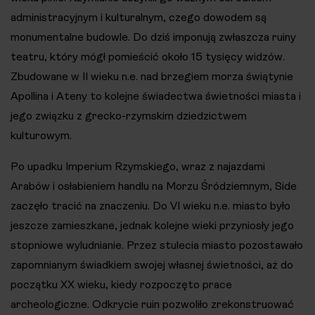
administracyjnym i kulturalnym, czego dowodem są
monumentalne budowle. Do dziś imponują zwłaszcza ruiny
teatru, który mógł pomieścić około 15 tysięcy widzów.
Zbudowane w II wieku n.e. nad brzegiem morza świątynie
Apollina i Ateny to kolejne świadectwa świetności miasta i
jego związku z grecko-rzymskim dziedzictwem
kulturowym.
Po upadku Imperium Rzymskiego, wraz z najazdami
Arabów i osłabieniem handlu na Morzu Śródziemnym, Side
zaczęło tracić na znaczeniu. Do VI wieku n.e. miasto było
jeszcze zamieszkane, jednak kolejne wieki przyniosły jego
stopniowe wyludnianie. Przez stulecia miasto pozostawało
zapomnianym świadkiem swojej własnej świetności, aż do
początku XX wieku, kiedy rozpoczęto prace
archeologiczne. Odkrycie ruin pozwoliło zrekonstruować