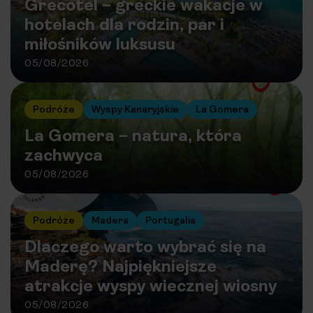
Grecotel – greckie wakacje w
hotelach dla rodzin, par i
miłośników luksusu
05/08/2026
Podróże
Wyspy Kanaryjskie
La Gomera
La Gomera – natura, która
zachwyca
05/08/2026
Podróże
Madera
Portugalia
Dlaczego warto wybrać się na
Maderę? Najpiękniejsze
atrakcje wyspy wiecznej wiosny
05/08/2026