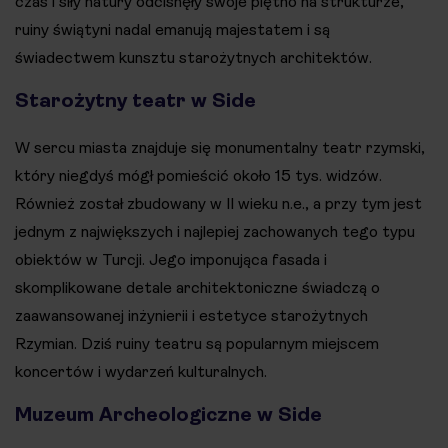
czas i siły natury odcisnęły swoje piętno na strukturze,
ruiny świątyni nadal emanują majestatem i są
świadectwem kunsztu starożytnych architektów.
Starożytny teatr w Side
W sercu miasta znajduje się monumentalny teatr rzymski,
który niegdyś mógł pomieścić około 15 tys. widzów.
Również został zbudowany w II wieku n.e., a przy tym jest
jednym z największych i najlepiej zachowanych tego typu
obiektów w Turcji. Jego imponująca fasada i
skomplikowane detale architektoniczne świadczą o
zaawansowanej inżynierii i estetyce starożytnych
Rzymian. Dziś ruiny teatru są popularnym miejscem
koncertów i wydarzeń kulturalnych.
Muzeum Archeologiczne w Side