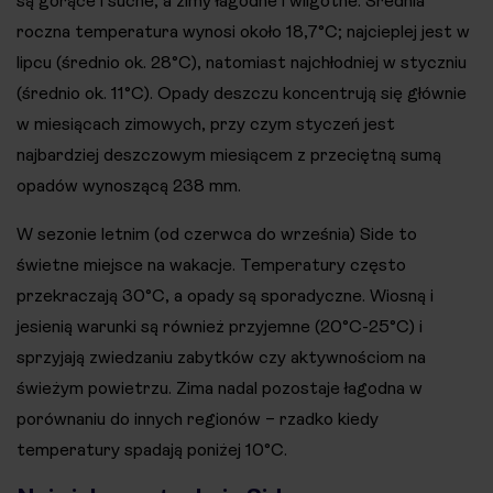
są gorące i suche, a zimy łagodne i wilgotne. Średnia
roczna temperatura wynosi około 18,7°C; najcieplej jest w
lipcu (średnio ok. 28°C), natomiast najchłodniej w styczniu
(średnio ok. 11°C). Opady deszczu koncentrują się głównie
w miesiącach zimowych, przy czym styczeń jest
najbardziej deszczowym miesiącem z przeciętną sumą
opadów wynoszącą 238 mm.
W sezonie letnim (od czerwca do września) Side to
świetne miejsce na wakacje. Temperatury często
przekraczają 30°C, a opady są sporadyczne. Wiosną i
jesienią warunki są również przyjemne (20°C-25°C) i
sprzyjają zwiedzaniu zabytków czy aktywnościom na
świeżym powietrzu. Zima nadal pozostaje łagodna w
porównaniu do innych regionów – rzadko kiedy
temperatury spadają poniżej 10°C.