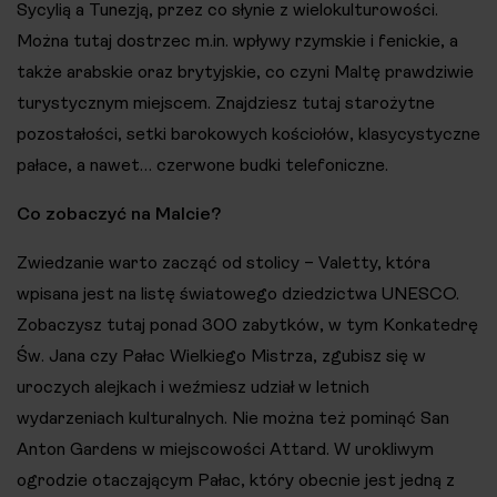
Sycylią a Tunezją, przez co słynie z wielokulturowości.
Można tutaj dostrzec m.in. wpływy rzymskie i fenickie, a
także arabskie oraz brytyjskie, co czyni Maltę prawdziwie
turystycznym miejscem. Znajdziesz tutaj starożytne
pozostałości, setki barokowych kościołów, klasycystyczne
pałace, a nawet… czerwone budki telefoniczne.
Co zobaczyć na Malcie?
Zwiedzanie warto zacząć od stolicy – Valetty, która
wpisana jest na listę światowego dziedzictwa UNESCO.
Zobaczysz tutaj ponad 300 zabytków, w tym Konkatedrę
Św. Jana czy Pałac Wielkiego Mistrza, zgubisz się w
uroczych alejkach i weźmiesz udział w letnich
wydarzeniach kulturalnych. Nie można też pominąć San
Anton Gardens w miejscowości Attard. W urokliwym
ogrodzie otaczającym Pałac, który obecnie jest jedną z