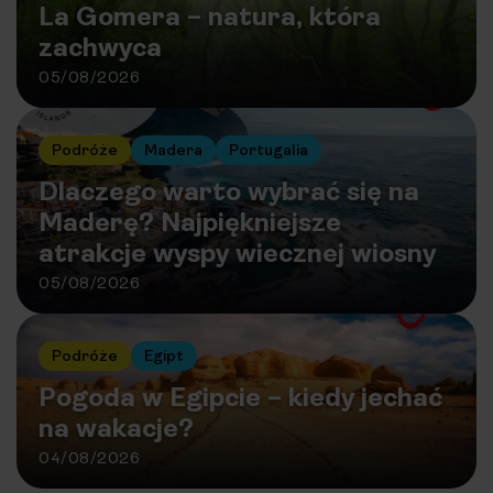
La Gomera – natura, która
zachwyca
05/08/2026
Podróże
Madera
Portugalia
Dlaczego warto wybrać się na
Maderę? Najpiękniejsze
atrakcje wyspy wiecznej wiosny
05/08/2026
Podróże
Egipt
Pogoda w Egipcie – kiedy jechać
na wakacje?
04/08/2026