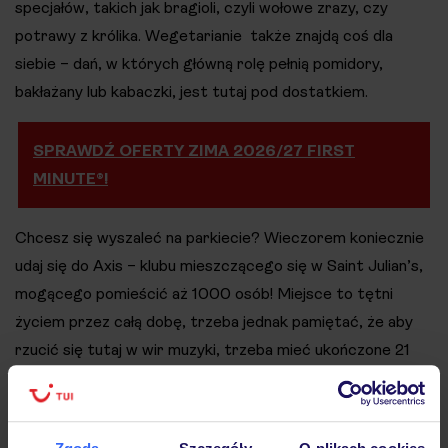
specjałów, takich jak bragioli, czyli wołowe zrazy, czy
potrawy z królika. Wegetarianie także znajdą coś dla
siebie – dań, w których główną rolę pełnią pomidory,
bakłażany lub kabaczki, jest tutaj pod dostatkiem.
SPRAWDŹ OFERTY ZIMA 2026/27 FIRST
MINUTE®!
Chcesz się wyszaleć na parkiecie? Wieczorem koniecznie
udaj się do Axis – klubu mieszczącego się w Saint Julian’s,
mogącego pomieścić aż 1000 osób! Miejsce to tętni
życiem przez całą dobę, trzeba jednak pamiętać, że aby
rzucić się tutaj w wir muzyki, trzeba mieć ukończone 21
lat.
Agnieszka Słupecka