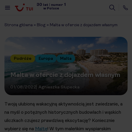
30
1
lat
|
numer
w Polsce
Strona główna
»
Blog
»
Malta w ofercie z dojazdem własnym
Podróże
Europa
Malta
Malta w ofercie z dojazdem własnym
01/08/2022
Agnieszka Słupecka
Twoją ulubioną wakacyjną aktywnością jest zwiedzanie, a
na myśl o potężnych historycznych budowlach i wąskich
uliczkach czujesz prawdziwą ekscytację? Koniecznie
wybierz się na
Maltę
! W tym maleńkim wyspiarskim