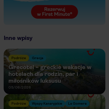
Inne wpisy
Podróże
Grecja
Grecotel – greckie wakacje w
hotelach dla rodzin, par i
miłośników luksusu
05/08/2026
Podróże
Wyspy Kanaryjskie
La Gomera