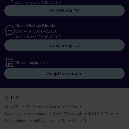
sob. – niedz. 09:00–21:00
22 255 04 02
Biuro Obsługi Klienta
pon. – pt. 08:00–22:00,
sob. – niedz. 09:00–21:00
Czat w myTUI
Biura stacjonarne
Znajdź na mapie
O TUI
Grupa TUI
TUI Poland
Kariera
Kontakt
Gwarancja ubezpieczeniowa
Opieka TUI na wakacjach 24/7
TUI.cz
Dane osobowe
Aplikacja mobilna TUI
Opinie TUI