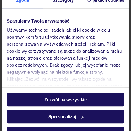
Zgoda
Szczegóły
O plikach cookies
Zawodowo z turystyką związana jestem od 15 lat.
Dzięki niej i podróżowaniu wzbogaciłam swoje
Szanujemy Twoją prywatność
życie o niezapomniane i niepowtarzalne
doświadczenia. Prywatnie jestem aktywną i
Używamy technologii takich jak pliki cookie w celu
poprawy komfortu użytkowania strony oraz
pomysłową mamą, która nie wyobraża sobie zimy
personalizowania wyświetlanych treści i reklam. Pliki
bez nart, a latem nie może żyć bez morza, jeziora
cookie wykorzystywane są także do analizowania ruchu
(kajaków, żagli, sup-a), długich spacerów i
na naszej stronie oraz oferowania funkcji mediów
zwiedzania w każdej postaci.
społecznościowych. Brak zgody lub jej wycofanie może
negatywnie wpłynąć na niektóre funkcje strony.
Klikając „Zezwól na wszystkie” wyrażasz zgodę na
umieszczenie wszystkich plików cookie. Możesz jednak
personalizować swój wybór wchodząc w zakładkę
Zezwól na wszystkie
„Szczegóły”
Szczegółowe informacje o plikach cookie znajdziesz
w
polityce plików cookies
oraz
polityce prywatności
.
Spersonalizuj