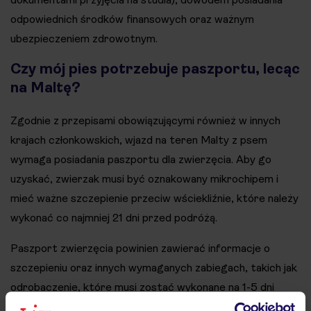
odpowiednich środków finansowych oraz ważnym
ubezpieczeniem zdrowotnym.
Czy mój pies potrzebuje paszportu, lecąc
na Maltę?
Zgodnie z przepisami obowiązującymi również w innych
krajach członkowskich, wjazd na teren Malty z psem
wymaga posiadania paszportu dla zwierzęcia. Aby go
uzyskać, zwierzak musi być oznakowany mikrochipem i
mieć ważne szczepienie przeciw wściekliźnie, które należy
wykonać co najmniej 21 dni przed podróżą.
Paszport zwierzęcia powinien zawierać informacje o
szczepieniu oraz innych wymaganych zabiegach, takich jak
odrobaczenie, które musi zostać wykonane na 1-5 dni
przed wjazdem na Maltę. Co ważne – paszporty wydają