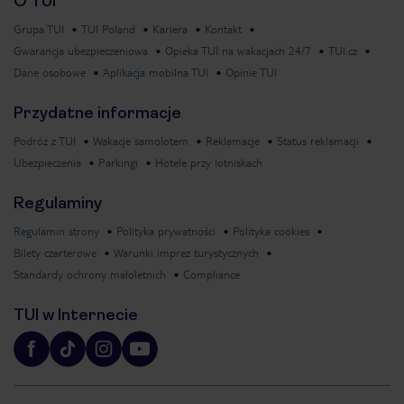
O TUI
Grupa TUI
TUI Poland
Kariera
Kontakt
Gwarancja ubezpieczeniowa
Opieka TUI na wakacjach 24/7
TUI.cz
Dane osobowe
Aplikacja mobilna TUI
Opinie TUI
Przydatne informacje
Podróż z TUI
Wakacje samolotem
Reklamacje
Status reklamacji
Ubezpieczenia
Parkingi
Hotele przy lotniskach
Regulaminy
Regulamin strony
Polityka prywatności
Polityka cookies
Bilety czarterowe
Warunki imprez turystycznych
Standardy ochrony małoletnich
Compliance
TUI w Internecie