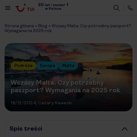
30
1
lat
|
numer
w Polsce
Strona główna
»
Blog
»
Wczasy Malta. Czy potrzebny paszport?
Wymagania na 2025 rok
Podróże
Europa
Malta
Wczasy Malta. Czy potrzebny
paszport? Wymagania na 2025 rok
16/12/2024
Cezary Kawecki
Spis treści