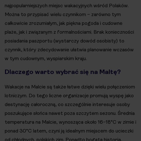
najpopularniejszych miejsc wakacyjnych wśród Polaków.
Można to przypisać wielu czynnikom – zarówno tym
całkowicie zrozumiałym, jak piękna pogoda i cudowne
plaże, jak i związanym z formalnościami. Brak konieczności
posiadania paszportu (wystarczy dowód osobisty) to
czynnik, który zdecydowanie ułatwia planowanie wczasów
w tym cudownym, wyspiarskim kraju.
Dlaczego warto wybrać się na Maltę?
Wakacje na Malcie są także łatwe dzięki wielu połączeniom
lotniczym. Do tego liczne organizacje promują wyspę jako
destynację całoroczną, co szczególnie interesuje osoby
poszukujące słońca nawet poza szczytem sezonu. Średnia
temperatura na Malcie, wynosząca około 16–18°C w zimie i
ponad 30°C latem, czyni ją idealnym miejscem do ucieczki
od chłodnych, polskich zim. Ponadto bogata historia,