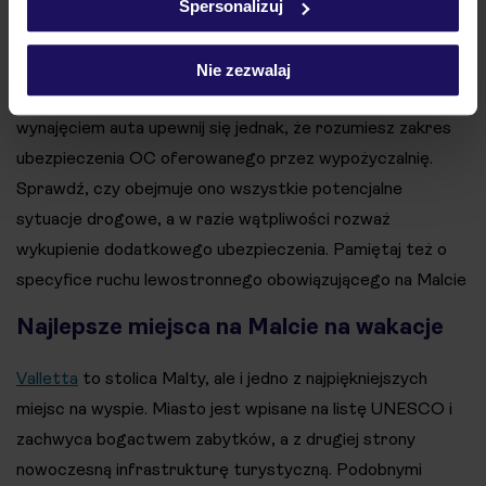
Planując pobyt na Malcie, warto wcześniej przemyśleć
Spersonalizuj
kwestie transportowe, szczególnie jeśli rozważasz
wynajem samochodu. Polskie prawo jazdy jest w pełni
Nie zezwalaj
honorowane, co ułatwia poruszanie się po wyspie. Przed
wynajęciem auta upewnij się jednak, że rozumiesz zakres
ubezpieczenia OC oferowanego przez wypożyczalnię.
Sprawdź, czy obejmuje ono wszystkie potencjalne
sytuacje drogowe, a w razie wątpliwości rozważ
wykupienie dodatkowego ubezpieczenia. Pamiętaj też o
specyfice ruchu lewostronnego obowiązującego na Malcie
Najlepsze miejsca na Malcie na wakacje
Valletta
to stolica Malty, ale i jedno z najpiękniejszych
miejsc na wyspie. Miasto jest wpisane na listę UNESCO i
zachwyca bogactwem zabytków, a z drugiej strony
nowoczesną infrastrukturę turystyczną. Podobnymi