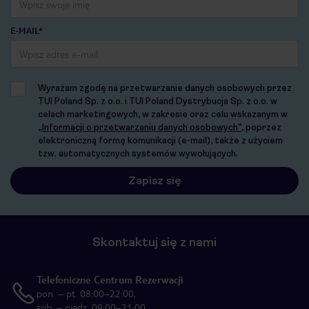
E-MAIL*
Wyrażam zgodę na przetwarzanie danych osobowych przez
TUI Poland Sp. z o.o. i TUI Poland Dystrybucja Sp. z o.o. w
celach marketingowych, w zakresie oraz celu wskazanym w
„Informacji o przetwarzaniu danych osobowych”
, poprzez
elektroniczną formę komunikacji (e-mail), także z użyciem
tzw. automatycznych systemów wywołujących.
Skontaktuj się z nami
Telefoniczne Centrum Rezerwacji
pon. – pt. 08:00–22:00,
sob. – niedz. 09:00–21:00