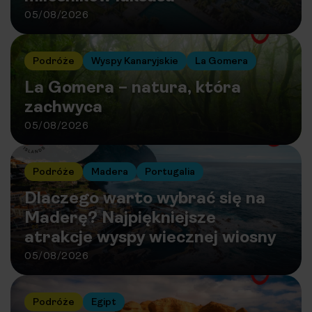
05/08/2026
Podróże
Wyspy Kanaryjskie
La Gomera
La Gomera – natura, która
zachwyca
05/08/2026
Podróże
Madera
Portugalia
Dlaczego warto wybrać się na
Maderę? Najpiękniejsze
atrakcje wyspy wiecznej wiosny
05/08/2026
Podróże
Egipt