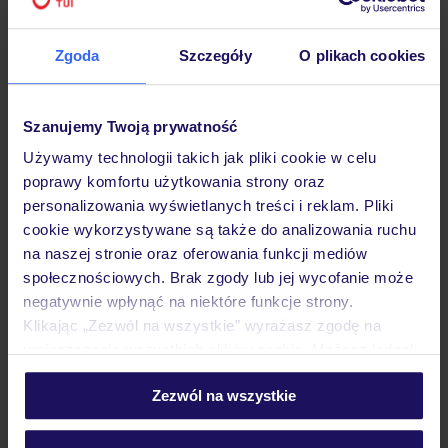
lecznice weterynaryjne.
Zgoda
Szczegóły
O plikach cookies
Jak przygotować się do wyjazdu na
Maltę?
Szanujemy Twoją prywatność
Malta należy do najbezpieczniejszych krajów w Europie,
Używamy technologii takich jak pliki cookie w celu
jednak rozsądne jest zachowanie podstawowych środków
poprawy komfortu użytkowania strony oraz
ostrożności. Przed wyjazdem warto zapoznać się z
personalizowania wyświetlanych treści i reklam. Pliki
aktualnymi zaleceniami na stronie MSZ oraz
cookie wykorzystywane są także do analizowania ruchu
zarejestrować podróż w systemie Odyseusz – ułatwi to
na naszej stronie oraz oferowania funkcji mediów
społecznościowych. Brak zgody lub jej wycofanie może
kontakt z polskimi służbami w razie nagłych zdarzeń​.
negatywnie wpłynąć na niektóre funkcje strony.
Warto również wykupić
ubezpieczenie podróżne
, które
Klikając „Zezwól na wszystkie” wyrażasz zgodę na
pokryje koszty ewentualnego leczenia, utraty bagażu czy
umieszczenie wszystkich plików cookie. Możesz jednak
anulowania podróży
personalizować swój wybór wchodząc w zakładkę
Zezwól na wszystkie
„Szczegóły”
Komunikacja i przepisy drogowe
Szczegółowe informacje o plikach cookie znajdziesz
w
polityce plików cookies
oraz
polityce prywatności
.