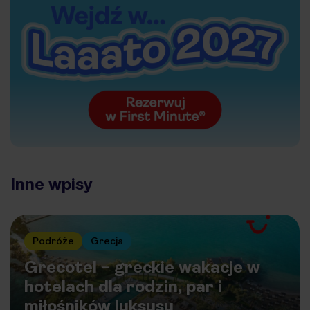
Inne wpisy
Podróże
Grecja
Grecotel – greckie wakacje w
hotelach dla rodzin, par i
miłośników luksusu