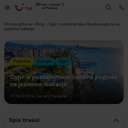
30
1
lat
|
numer
w Polsce
Strona główna
»
Blog
»
Cypr w październiku: Idealna pogoda na
jesienne wakacje
Podróże
Europa
Cypr
Cypr w październiku: Idealna pogoda
na jesienne wakacje
17/10/2024
Cezary Kawecki
Spis treści