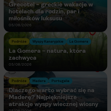
Grecotel – greckie wakacje w
hotelach dla rodzin, par i
miłośników luksusu
05/08/2026
Podróże
Wyspy Kanaryjskie
La Gomera
La Gomera – natura, która
zachwyca
05/08/2026
Podróże
Madera
Portugalia
Dlaczego warto wybrać się na
Maderę? Najpiękniejsze
atrakcje wyspy wiecznej wiosny
05/08/2026