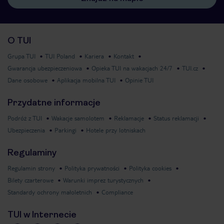
O TUI
Grupa TUI
TUI Poland
Kariera
Kontakt
Gwarancja ubezpieczeniowa
Opieka TUI na wakacjach 24/7
TUI.cz
Dane osobowe
Aplikacja mobilna TUI
Opinie TUI
Przydatne informacje
Podróż z TUI
Wakacje samolotem
Reklamacje
Status reklamacji
Ubezpieczenia
Parkingi
Hotele przy lotniskach
Regulaminy
Regulamin strony
Polityka prywatności
Polityka cookies
Bilety czarterowe
Warunki imprez turystycznych
Standardy ochrony małoletnich
Compliance
TUI w Internecie