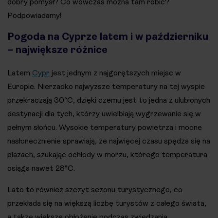
dobry pomysł? Co wówczas można tam robić?
Podpowiadamy!
Pogoda na Cyprze latem i w październiku
– największe różnice
Latem
Cypr
jest jednym z najgorętszych miejsc w
Europie. Nierzadko najwyższe temperatury na tej wyspie
przekraczają 30°C, dzięki czemu jest to jedna z ulubionych
destynacji dla tych, którzy uwielbiają wygrzewanie się w
pełnym słońcu. Wysokie temperatury powietrza i mocne
nasłonecznienie sprawiają, że najwięcej czasu spędza się na
plażach, szukając ochłody w morzu, którego temperatura
osiąga nawet 28°C.
Lato to również szczyt sezonu turystycznego, co
przekłada się na większą liczbę turystów z całego świata,
a także większe obłożenie podczas zwiedzania