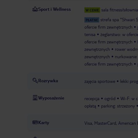
Sport i Wellness
sala fitness/siłownia
W CENIE
strefa spa "Shwari 
PŁATNE
ofercie firm zewnętrznych
tenisa
żeglarstwo: w oferc
ofercie firm zewnętrznych
zewnętrznych
rower wodny
zewnętrznych
nurkowanie 
ofercie firm zewnętrznych
Rozrywka
zajęcia sportowe
lekki pr
Wyposażenie
recepcja
ogród
Wi-F: w c
opłatą
parking: strzeżony
Karty
Visa, MasterCard, American 