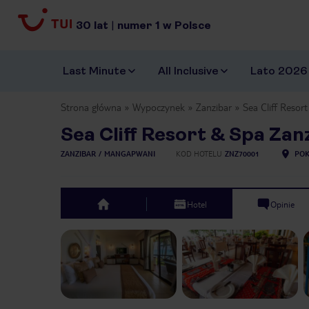
30
lat
|
numer
1
w Polsce
Last Minute
All Inclusive
Lato 2026
Strona główna
Wypoczynek
Zanzibar
Sea Cliff Resor
Sea Cliff Resort & Spa Zan
ZANZIBAR
MANGAPWANI
KOD HOTELU
ZNZ70001
POK
Hotel
Opinie
top
Previous slide