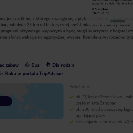
nieziemskie drinki, ekskluzywny
jedzenie, co dziennie inna ku
hotel. Zdecydowanie polecam Hotel
kolację. Wszyscy uśmiechnięci
Radosław Ś
877edytan
idealny Dla osób które chcą wynieść
pomocni. Polecam wakacje w
2024-11-24
2026-06-24
z pobytu na Zanzibarze cudowne
hotelu jeszcze kiedyś tu wróc
ny jest na klifie, z którego rozciąga się z piękny widok na Ocean Indyj
wspomnienia i pełne zadowolenie,
śniadanie przepyszne omlety
pyszne jedzenie, bardzo dużo
ar, zaledwie 25 km od historycznej części miasta o tej samej nazwie
owoców morza i ryb, hotel spełnił
nasze wymagania 10/10
. Spragnieni aktywnego wypoczynku będą mogli skorzystać z bogatej of
pełne słońca wakacje na egzotycznej wyspie. Kompleks wyróżniono ty
lac zabaw
Spa
Dla rodzin
r Roku w portalu TripAdvisor
Położenie:
ok. 25 km od Stone Town - zab
części miasta Zanzibar
ok. 200 m od piaszczystej, łago
opadającej plaży
czas dojazdu z lotniska ok. 40 