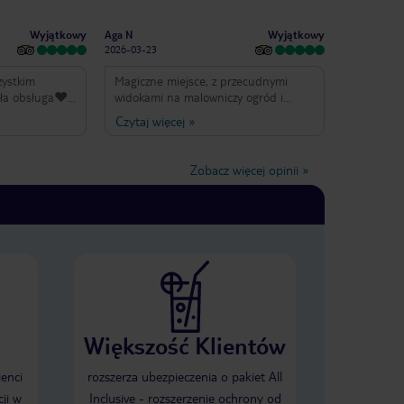
Wyjątkowy
Wyjątkowy
Aga N
2026-03-23
zystkim
Magiczne miejsce, z przecudnymi
ła obsługa❤️ I
widokami na malowniczy ogród i
k. Naprawdę
majestatyczny ocean, pokoje czyste
Czytaj więcej
»
raju !
wyposażone w moskitiery, wiatrak,
wane i zawsze w
klimatyzację. Codziennie
a duży wybór.
uśmiechnięta obsługa dostarcza
Zobacz więcej opinii
»
mu ten hotel
wodę do pokoju tyle ile potrzebuje
 miesiąc na
gość. Jedzenie wyśmienite - także dla
 my mieliśmy
wegetarian.
o tylko dwa
 bać pory
Większość Klientów
ienci
rozszerza ubezpieczenia o pakiet All
ji w
Inclusive - rozszerzenie ochrony od