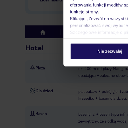
w Polsce
oferowania funkcji mediów s
funkcje strony.
Klikając „Zezwól na wszystk
personalizować swój wybór 
Szczegółowe informacje o pl
Hotel
Opinie
top
Hotel
Nie zezwalaj
Plaża
ok. 200 m od plaży Mangap
opadająca
zalecane obuwi
Dla dzieci
plac zabaw
pokój gier i za
krzesełko
basen dla dzieci
Basen
baseny: 2
basen typu infin
zewnętrzny, ze słodką wodą