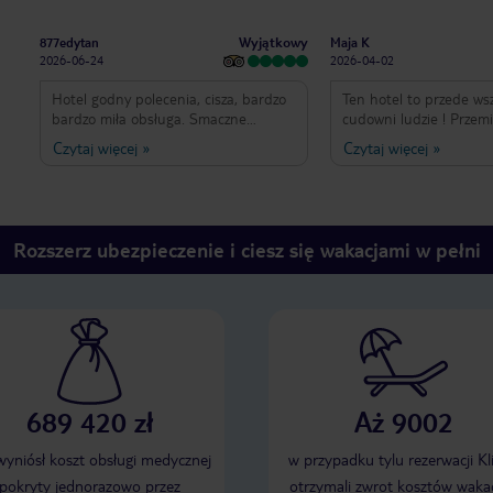
Wyjątkowy
877edytan
Maja K
2026-06-24
2026-04-02
Hotel godny polecenia, cisza, bardzo
Ten hotel to przede ws
bardzo miła obsługa. Smaczne
cudowni ludzie ! Przemi
jedzenie, co dziennie inna kuchnia na
zapierający dech wido
Czytaj więcej
»
Czytaj więcej
»
kolację. Wszyscy uśmiechnięci,
można poczuć się jak w 
pomocni. Polecam wakacje w tym
Jedzenie jest zróżnico
hotelu jeszcze kiedyś tu wrócę. A na
bufecie można liczyć n
śniadanie przepyszne omlety 😀
Bardzo polecamy każde
😊 Marzec to też fajny
Rozszerz ubezpieczenie i ciesz się wakacjami w pełni
odwiedzenie Zanzibaru
cudowną pogode padał
dni więc nie trzeba się
deszczowej !
689 420 zł
Aż 9002
 wyniósł koszt obsługi medycznej
w przypadku tylu rezerwacji Kl
pokryty jednorazowo przez
otrzymali zwrot kosztów wakac