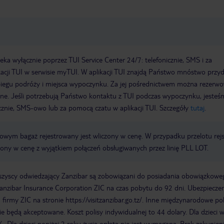
a wyłącznie poprzez TUI Service Center 24/7: telefonicznie, SMS i za
acji TUI w serwisie myTUI. W aplikacji TUI znajdą Państwo mnóstwo przy
biegu podróży i miejsca wypoczynku. Za jej pośrednictwem można rezerw
wne. Jeśli potrzebują Państwo kontaktu z TUI podczas wypoczynku, jeste
icznie, SMS-owo lub za pomocą czatu w aplikacji TUI. Szczegóły
tutaj
.
erowym bagaż rejestrowany jest wliczony w cenę. W przypadku przelotu re
czony w cenę z wyjątkiem połączeń obsługiwanych przez linię PLL LOT.
wszyscy odwiedzający Zanzibar są zobowiązani do posiadania obowiązkowe
nzibar Insurance Corporation ZIC na czas pobytu do 92 dni. Ubezpieczen
irmy ZIC na stronie https://visitzanzibar.go.tz/. Inne międzynarodowe pol
e będą akceptowane. Koszt polisy indywidualnej to 44 dolary. Dla dzieci 
. Dla dzieci poniżej 2 roku życia opłata nie jest wymagana. Brak zakupien