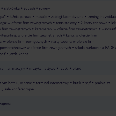
siatkówka
squash
rowery
Spa"
łaźnia parowa
masaże
zabiegi kosmetyczne
trening indywidua
joga: w ofercie firm zewnętrznych
tenis stołowy
2 korty tenisowe
lek
ie firm zewnętrznych
katamaran: w ofercie firm zewnętrznych
windsurf
kitesurfing: w ofercie firm zewnętrznych
kanu: w ofercie firm
: w ofercie firm zewnętrznych
narty wodne: w ofercie firm
powierzchniowe: w ofercie firm zewnętrznych
szkoła nurkowania PADI: 
golf
jazda konna
ogram animacyjny
muzyka na żywo
rzutki
bilard
ałym hotelu, w cenie
terminal internetowy
butik
sejf
pralnia: za
3 sale konferencyjne
Express