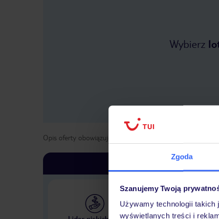
Wybierz
lo
Opis oferty obowiązuje dla wyjazdów w terminie
od
1 maja
Zgoda
Szanujemy Twoją prywatno
Używamy technologii takich 
Największe biuro podr
wyświetlanych treści i rekla
Lider niskich cen