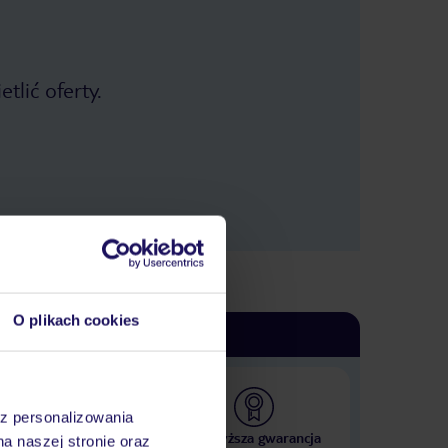
tlić oferty.
O plikach cookies
az personalizowania
 000 hoteli w ponad 50
Najwyższa gwarancja
na naszej stronie oraz