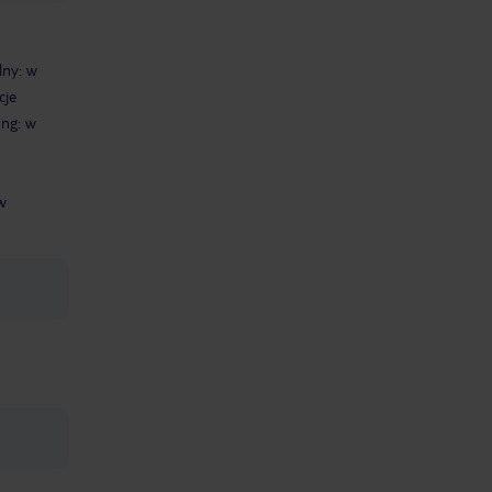
lny: w
cje
ing: w
w