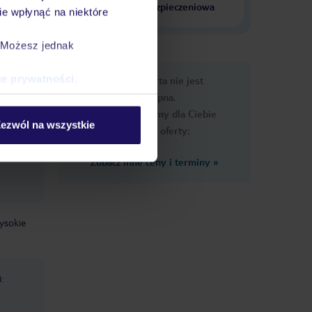
krajach
ubezpieczeniowa
e wpłynąć na niektóre
. Możesz jednak
e
ce prywatności
.
Ups, ta oferta nie jest
macje
dostępna.
Przygotowaliśmy dla Ciebie
ezwól na wszystkie
podobne oferty:
Zobacz inne ceny i terminy
»
ysokie
: