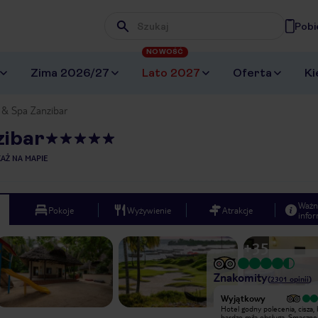
Pobi
Wpisz frazę, której szukasz
NOWOŚĆ
Zima 2026/27
Lato 2027
Oferta
Ki
t & Spa Zanzibar
zibar
AŻ NA MAPIE
Ważn
Pokoje
Wyżywienie
Atrakcje
infor
+
35
Znakomity
(
2301
opinii
)
Wyjątkowy
Wyjątkowy
Piękne i niezapomniane wschody
Hotel godny polecenia, cisza,
słońca, Cudowne wieczory,
bardzo miła obsługa. Smaczne