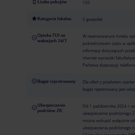
Liczba pokojów
120
Kategoria lokalna
5 gwiazdek
Opieka TUI na
W rezerwowanym hotelu opiek
wakacjach 24/7
pośrednictwem czatu w aplik
informacji dotyczących prze
również wycieczki fakultaty
Państwa dyspozycji: telefon
Bagaż rejestrowany
Dla ofert z przelotem czart
bagaż rejestrowany jest wli
Ubezpieczenie
Od 1 października 2024 r. 
podróżne ZIC
ubezpieczenie podróżnego Za
można wykupić wyłącznie od f
ubezpieczenia podróżnego ni
17 lat obowiązuje zniżka 50%