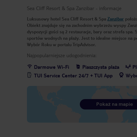
Sea Cliff Resort & Spa Zanzibar
-
informacje
Luksusowy hotel Sea Cliff Resort & Spa
Zanzibar
położo
Obiekt znajduje się na zachodnim wybrzeżu wyspy Zanzib
dyspozycji gości są 2 restauracje, bary oraz strefa spa
sportów wodnych na plaży. Jest to idealne miejsce na 
Wybór Roku w portalu TripAdvisor.
Najpopularniejsze udogodnienia:
Darmowe Wi-Fi
Piaszczysta plaża
P
TUI Service Center 24/7 + TUI App
Wybó
Pokaż na mapie