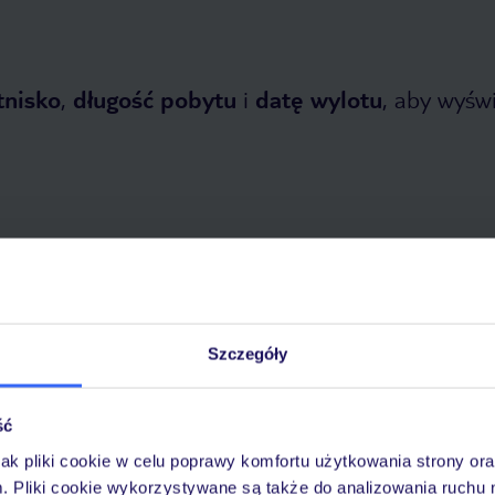
tnisko
,
długość pobytu
i
datę wylotu
, aby wyświe
 2026
do
31 października 2026
Szczegóły
Dlaczego warto wybrać TUI?
ść
jak pliki cookie w celu poprawy komfortu użytkowania strony or
óży
Tylko u nas opieka na
10
m. Pliki cookie wykorzystywane są także do analizowania ruchu 
30 lat w Polsce