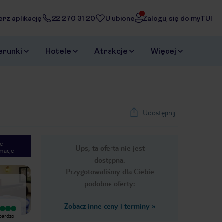
erz aplikację
22 270 31 20
Ulubione
Zaloguj się do myTUI
erunki
Hotele
Atrakcje
Więcej
Udostępnij
e
Ups, ta oferta nie jest
macje
1
/
41
dostępna.
Next slide
Przygotowaliśmy dla Ciebie
podobne oferty:
Zobacz inne ceny i terminy
»
Wyjątkowy
Wyjątkowy
 bardzo
Ten hotel to przede wszystkim
Magiczne miejsce, z przecudnymi
cudowni ludzie ! Przemiła obsługa❤️ I
widokami na malowniczy ogród i