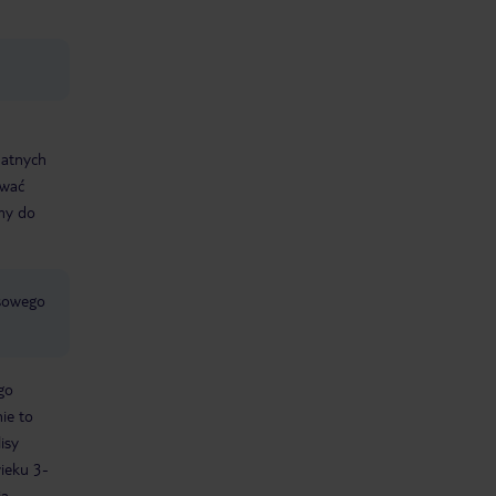
datnych
ować
śmy do
jsowego
go
ie to
isy
wieku 3-
ia