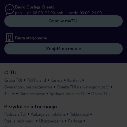
Biuro Obsługi Klienta
pon. – pt. 08:00–22:00, sob. – niedz. 09:00–21:00
Czat w myTUI
Biura stacjonarne
Znajdź na mapie
O TUI
Grupa TUI
TUI Poland
Kariera
Kontakt
Gwarancja ubezpieczeniowa
Opieka TUI na wakacjach 24/7
TUI.cz
Dane osobowe
Aplikacja mobilna TUI
Opinie TUI
Przydatne informacje
Podróż z TUI
Wakacje samolotem
Reklamacje
Status reklamacji
Ubezpieczenia
Parkingi