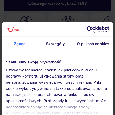
Dlaczego warto wybrać TUI?
Lider niskich cen
Największe biuro
30 lat w P
podróży w Polsce
Zgoda
Szczegóły
O plikach cookies
Szanujemy Twoją prywatność
Hotel
Używamy technologii takich jak pliki cookie w celu
poprawy komfortu użytkowania strony oraz
personalizowania wyświetlanych treści i reklam. Pliki
Opinie
cookie wykorzystywane są także do analizowania ruchu
na naszej stronie oraz oferowania funkcji mediów
społecznościowych. Brak zgody lub jej wycofanie może
Pokoje
negatywnie wpłynąć na niektóre funkcje strony.
Klikając „Zezwól na wszystkie” wyrażasz zgodę na