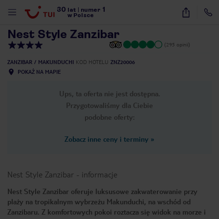
30
1
1
/
10
lat
|
numer
w Polsce
Nest Style Zanzibar
(295 opinii)
ZANZIBAR
MAKUNDUCHI
KOD HOTELU
ZNZ20006
POKAŻ NA MAPIE
Ups, ta oferta nie jest dostępna.
Przygotowaliśmy dla Ciebie
podobne oferty:
Zobacz inne ceny i terminy
»
Nest Style Zanzibar
-
informacje
Nest Style Zanzibar oferuje luksusowe zakwaterowanie przy
plaży na tropikalnym wybrzeżu Makunduchi, na wschód od
nute
Zanzibaru. Z komfortowych pokoi roztacza się widok na morze i