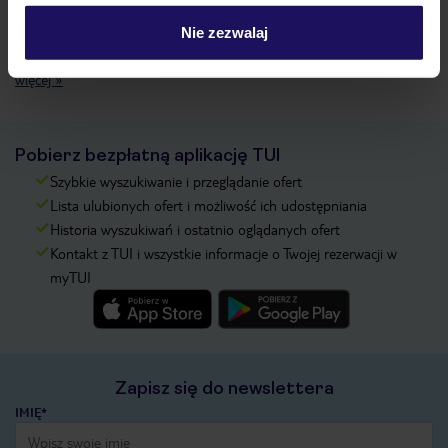
Nie zezwalaj
Ubezpieczenia turystyczne Schnalstal / Val Senales - dowiedz się
więcej »
Pobierz bezpłatną aplikację TUI
Szybkie wyszukiwanie i przeglądanie ofert
Lista ulubionych ofert i możliwość ich udostępniania
Historia wyszukiwań i ostatnio oglądanych ofert
Kontakt z TUI i wszystkie informacje o Twojej rezerwacji w
myTUI
Zapisz się do newslettera
IMIĘ*