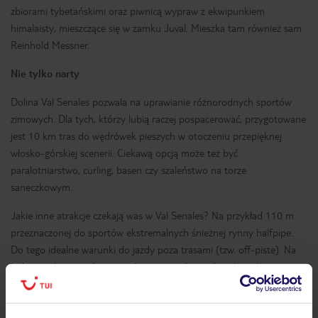
zbiorami tybetańskimi oraz piwnicą wypraw z ekwipunkiem
himalaisty, mieszczące się w zamku Juval. Mieszka tam również sam
Reinhold Messner.
Nie tylko narty
Dolina Val Senales pozwala na uprawianie różnorodnych sportów
zimowych. Dla tych, którzy lubią raczej pospacerować, przygotowane
jest 10 km tras do wędrówek pieszych w otoczeniu przepięknej
włosko-górskiej scenerii. Ciekawą opcją może też być
paralotniarstwo, curling, basen czy szaleństwo na torze
saneczkowym.
Jakie inne atrakcje czekają was w Val Senales? Na przykład 110 m
przeznaczonej do sportów ekstremalnych śnieżnej rynny halfpipe.
Do tego idealne warunki do jazdy poza trasami (tzw. off-piste). Na
lodowcu skorzystać można również z pięknie oświetlonych
snowparków, na których poszaleją wielbiciele snowboardu.
Dla rodzin i najmłodszych