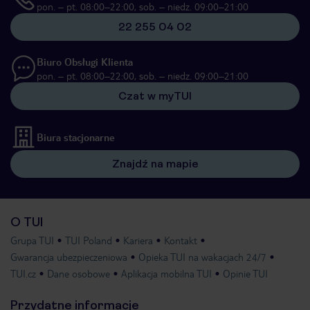
pon. – pt. 08:00–22:00, sob. – niedz. 09:00–21:00
22 255 04 02
Biuro Obsługi Klienta
pon. – pt. 08:00–22:00, sob. – niedz. 09:00–21:00
Czat w myTUI
Biura stacjonarne
Znajdź na mapie
O TUI
Grupa TUI
TUI Poland
Kariera
Kontakt
Gwarancja ubezpieczeniowa
Opieka TUI na wakacjach 24/7
TUI.cz
Dane osobowe
Aplikacja mobilna TUI
Opinie TUI
Przydatne informacje