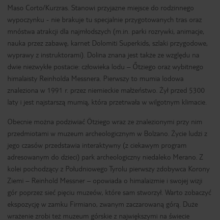
Maso Corto/Kurzras. Stanowi przyjazne miejsce do rodzinnego
wypoczynku - nie brakuje tu specjalnie przygotowanych tras oraz
mnóstwa atrakcji dla najmłodszych (m.in. parki rozrywki, animacje,
nauka przez zabawę, karnet Dolomiti Superkids, szlaki przygodowe,
wyprawy z instruktorami). Dolina znana jest także ze względu na
dwie niezwykłe postacie: człowieka lodu – Őtziego oraz wybitnego
himalaisty Reinholda Messnera. Pierwszy to mumia lodowa
znaleziona w 1991 r. przez niemieckie małżeństwo. Żył przed 5300
laty i jest najstarszą mumią, która przetrwała w wilgotnym klimacie.
Obecnie można podziwiać Ötziego wraz ze znalezionymi przy nim
przedmiotami w muzeum archeologicznym w Bolzano. Życie ludzi z
jego czasów przedstawia interaktywny (z ciekawym program
adresowanym do dzieci) park archeologiczny niedaleko Merano. Z
kolei pochodzący z Południowego Tyrolu pierwszy zdobywca Korony
Ziemi – Reinhold Messner – opowiada o himalaizmie i swojej wizji
gór poprzez sieć pięciu muzeów, które sam stworzył. Warto zobaczyć
ekspozycję w zamku Firmiano, zwanym zaczarowaną górą. Duże
wrażenie zrobi też muzeum górskie z największymi na świecie