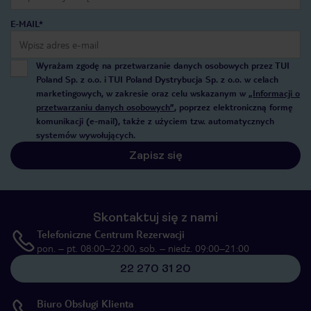
E-MAIL*
Wyrażam zgodę na przetwarzanie danych osobowych przez TUI
Poland Sp. z o.o. i TUI Poland Dystrybucja Sp. z o.o. w celach
marketingowych, w zakresie oraz celu wskazanym w
„Informacji o
przetwarzaniu danych osobowych”
, poprzez elektroniczną formę
komunikacji (e-mail), także z użyciem tzw. automatycznych
systemów wywołujących.
Zapisz się
Skontaktuj się z nami
Telefoniczne Centrum Rezerwacji
pon. – pt. 08:00–22:00, sob. – niedz. 09:00–21:00
22 270 31 20
Biuro Obsługi Klienta