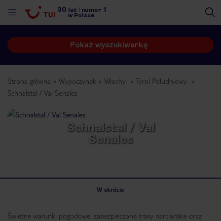
30
1
lat
|
numer
w Polsce
Pokaż wyszukiwarkę
Strona główna
Wypoczynek
Włochy
Tyrol Południowy
Schnalstal / Val Senales
Schnalstal / Val
Senales
W skrócie
nute
Świetne warunki pogodowe, zabezpieczone trasy narciarskie oraz