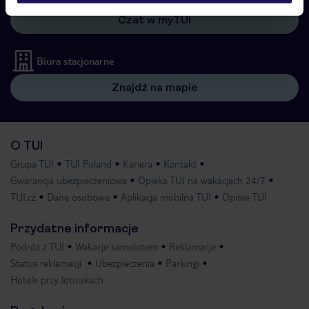
Czat w myTUI
Biura stacjonarne
Znajdź na mapie
O TUI
Grupa TUI
TUI Poland
Kariera
Kontakt
Gwarancja ubezpieczeniowa
Opieka TUI na wakacjach 24/7
TUI.cz
Dane osobowe
Aplikacja mobilna TUI
Opinie TUI
Przydatne informacje
Podróż z TUI
Wakacje samolotem
Reklamacje
Status reklamacji
Ubezpieczenia
Parkingi
Hotele przy lotniskach