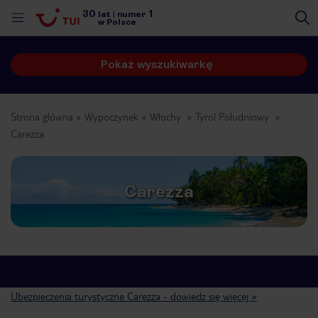
30
1
lat
|
numer
w Polsce
Pokaż wyszukiwarkę
Strona główna
Wypoczynek
Włochy
Tyrol Południowy
Carezza
Carezza
Ubezpieczenia turystyczne Carezza - dowiedz się więcej »
nute