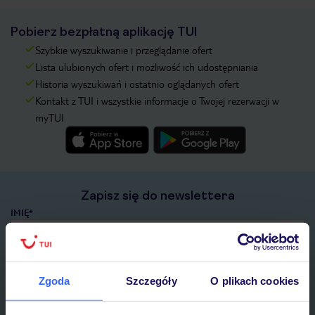
Pobierz bezpłatną aplikację TUI
Szybkie wyszukiwanie i przeglądanie ofert
Lista ulubionych ofert i możliwość ich udostępniania
Historia wyszukiwań i ostatnio oglądanych ofert
Kontakt z TUI i wszystkie informacje o Twojej rezerwacji w
myTUI
Zapisz się do newslettera
IMIĘ*
E-MAIL*
Zgoda
Szczegóły
O plikach cookies
Wyrażam zgodę na przetwarzanie danych osobowych przez TUI