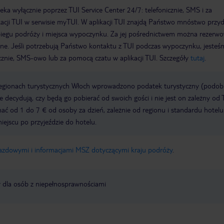
a wyłącznie poprzez TUI Service Center 24/7: telefonicznie, SMS i za
acji TUI w serwisie myTUI. W aplikacji TUI znajdą Państwo mnóstwo przy
biegu podróży i miejsca wypoczynku. Za jej pośrednictwem można rezerw
wne. Jeśli potrzebują Państwo kontaktu z TUI podczas wypoczynku, jeste
icznie, SMS-owo lub za pomocą czatu w aplikacji TUI. Szczegóły
tutaj
.
regionach turystycznych Włoch wprowadzono podatek turystyczny (podo
ze decydują, czy będą go pobierać od swoich gości i nie jest on zależny od 
ć od 1 do 7 € od osoby za dzień, zależnie od regionu i standardu hotelu
miejscu po przyjeździe do hotelu.
jazdowymi i informacjami MSZ dotyczącymi kraju podróży
.
y dla osób z niepełnosprawnościami