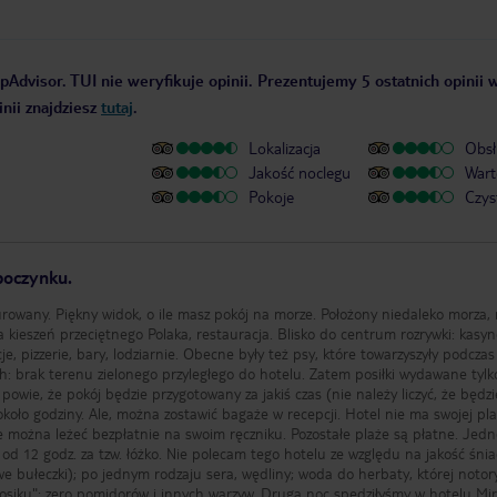
pAdvisor. TUI nie weryfikuje opinii. Prezentujemy 5 ostatnich opinii 
nii znajdziesz
tutaj
.
Lokalizacja
Obsł
Jakość noclegu
Wart
Pokoje
Czys
poczynku.
urowany. Piękny widok, o ile masz pokój na morze. Położony niedaleko morza,
a kieszeń przeciętnego Polaka, restauracja. Blisko do centrum rozrywki: kasyn
e, pizzerie, bary, lodziarnie. Obecne były też psy, które towarzyszyły podczas
h: brak terenu zielonego przyległego do hotelu. Zatem posiłki wydawane tylk
powie, że pokój będzie przygotowany za jakiś czas (nie należy liczyć, że będzi
 około godziny. Ale, można zostawić bagaże w recepcji. Hotel nie ma swojej pla
ie można leżeć bezpłatnie na swoim ręczniku. Pozostałe plaże są płatne. Jed
 od 12 godz. za tzw. łóżko. Nie polecam tego hotelu ze względu na jakość śni
e bułeczki); po jednym rodzaju sera, wędliny; woda do herbaty, której notor
o,75l "termosiku"; zero pomidorów i innych warzyw. Drugą noc spędziłyśmy w hotelu M