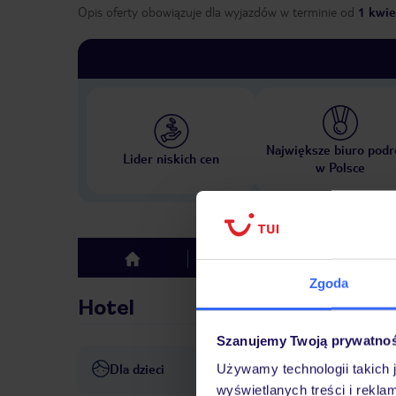
Opis oferty obowiązuje dla wyjazdów w terminie
od
1 kwie
Największe biuro podr
Lider niskich cen
w Polsce
Hotel
Opinie
top
Zgoda
Hotel
Szanujemy Twoją prywatno
Dla dzieci
Używamy technologii takich 
Opieka nad dziećmi: bez opł
wyświetlanych treści i rekla