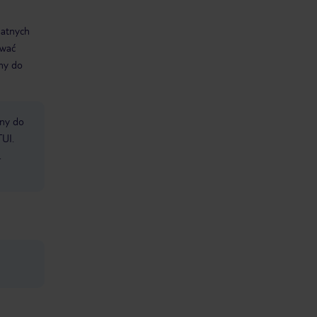
datnych
ować
śmy do
bny do
TUI.
.