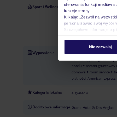
oferowania funkcji mediów s
Sport i Wellness
Taras słoneczny zachęca do
funkcje strony.
rowerze górskim, zagrać w t
Klikając „Zezwól na wszystk
nurkowanie. Sale fitness są
personalizować swój wybór 
rozmaite udogodnienia odnow
Szczegółowe informacje o pl
rozrywkę.
Szkoła nurkowa
saun: 1
Sauna
Nie zezwalaj
Wyposażenie
całodobowa recepcja
park
konferencyjna
garaż
ogr
hotelu
ostatni gruntowny
domowe
room service
t
płatności: American Express,
Kategoria lokalna
4 gwiazdki
Dodatkowe informacje
Grand Hotel & Des Anglais