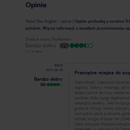
Opinie
Hotel Des Anglais
-
opinie
|
Opinie pochodzą z serwisu Tri
polskim. Więcej informacji o zasadach prezentowania opi
Średnia ocena TripAdvisor:
Bardzo dobry
(1714 opinii)
Ela U
2015-06-30
Przeciętne miejsce do wy
Bardzo dobry
Stary obiekt. Częściowo odresta
wzgórzu. Dobra i niedroga, jak n
sklepy czynne do nocy, restauracj
posiłków. Kilka uwag negatywnyc
wewnątrz obiektu. Jeśli recepcja 
godzinie 14-tej), należy doliczyć
Jest jedna plaża publiczna, gdz
tańsze, drugie droższe: od 3,50€
Stare pieczywo (typowe koktajlow
brakowało, w jednym 