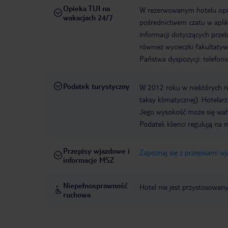
Opieka TUI na
W rezerwowanym hotelu opiek
wakacjach 24/7
pośrednictwem czatu w aplik
informacji dotyczących prze
również wycieczki fakultaty
Państwa dyspozycji: telefon
Podatek turystyczny
W 2012 roku w niektórych 
taksy klimatycznej). Hotelar
Jego wysokość może się waha
Podatek klienci regulują na 
Przepisy wjazdowe i
Zapoznaj się z przepisami w
informacje MSZ
Niepełnosprawność
Hotel nie jest przystosowan
ruchowa