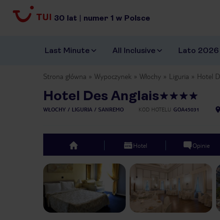
30
lat
|
numer
1
w Polsce
Last Minute
All Inclusive
Lato 2026
Strona główna
Wypoczynek
Włochy
Liguria
Hotel D
Hotel Des Anglais
WŁOCHY
LIGURIA
SANREMO
KOD HOTELU
GOA45031
Hotel
Opinie
top
Previous slide