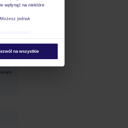
e wpłynąć na niektóre
 lub
. Możesz jednak
e
ewnia
ce prywatności
.
czba
ezwól na wszystkie
ierzęta