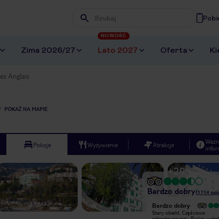
Pobi
Wpisz frazę, której szukasz
NOWOŚĆ
Zima 2026/27
Lato 2027
Oferta
Ki
es Anglais
POKAŻ NA MAPIE
Ważn
Pokoje
Wyżywienie
Atrakcje
infor
+
29
Bardzo dobry
(
1714
opi
Bardzo dobry
Bardzo dobry
Stary obiekt. Częściowo
Stary obiekt. Częściowo
odrestaurowany. Piękny widok, o ile
odrestaurowany. Piękny widok,