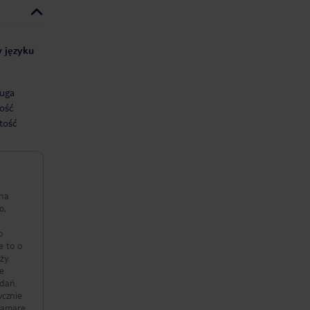
w języku
uga
ość
tość
 na
o,
o
e to o
ży.
ne
adań.
ycznie
iramare.