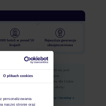
 000 hoteli w ponad 50
Najwyższa gwarancja
krajach
ubezpieczeniowa
e
Ups, ta oferta nie jest
macje
dostępna.
O plikach cookies
Przygotowaliśmy dla Ciebie
podobne oferty:
Zobacz inne ceny i terminy
»
az personalizowania
na naszej stronie oraz