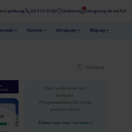
erz aplikację
22 270 31 20
Ulubione
Zaloguj się do myTUI
erunki
Hotele
Atrakcje
Więcej
Udostępnij
e
Ups, ta oferta nie jest
macje
1
/
35
dostępna.
Next slide
Przygotowaliśmy dla Ciebie
podobne oferty:
nii
)
Zobacz inne ceny i terminy
»
Bardzo dobry
Stary obiekt. Częściowo
 o ile
odrestaurowany. Piękny widok, o ile