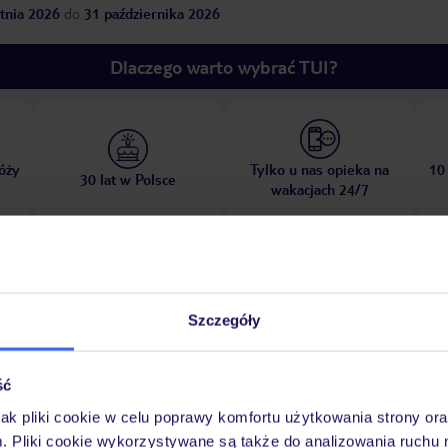
tnia 2026
do
31 października 2026
Dlaczego warto wybrać TUI?
óży
Tylko u nas opieka na
10
30 lat w Polsce
wakacjach 24/7
Ważn
Pokoje
Wyżywienie
Atrakcje
infor
Szczegóły
ść
jak pliki cookie w celu poprawy komfortu użytkowania strony or
at
m. Pliki cookie wykorzystywane są także do analizowania ruchu 