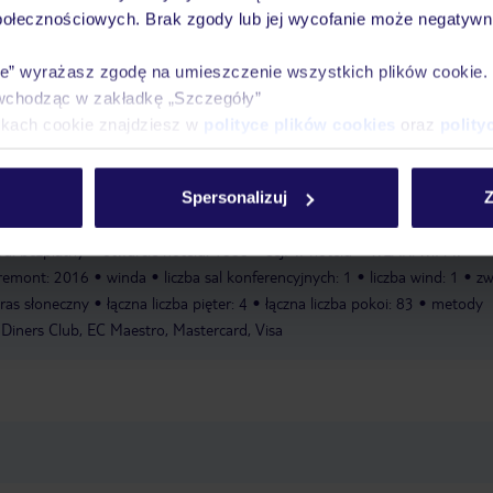
połecznościowych. Brak zgody lub jej wycofanie może negatywni
 odpoczynku. Miłośnicy aktywnego wypoczynku mogą pojeździć na rowerze
enisa lub golfa. Miłośnicy sportów wodnych mogą uprawiać żeglarstwo i
ie” wyrażasz zgodę na umieszczenie wszystkich plików cookie
 idealnym miejscem na wszechstronny i urozmaicony trening. Obiekt oferuj
wchodząc w zakładkę „Szczegóły”
y biologicznej, takie jak spa, sauna, łaźnia parowa i masaże. Kasyno zap
ikach cookie znajdziesz w
polityce plików cookies
oraz
polity
nia
Żeglarstwo
Pole golfowe
Siłownia
Kort tenisowy
Masaże
Li
Spersonalizuj
Z
ing
zameldowanie od: 14:00:00
wymeldowanie do: 12:00:00
sala
ód: bezpłatny
otwarcie hotelu: 1888
sejf w hotelu
WLAN/WiFi w
 remont: 2016
winda
liczba sal konferencyjnych: 1
liczba wind: 1
zw
aras słoneczny
łączna liczba pięter: 4
łączna liczba pokoi: 83
metody
 Diners Club, EC Maestro, Mastercard, Visa