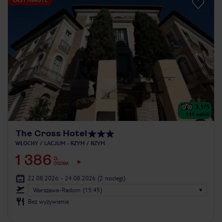
3.1
/5
111
opinii
The Cross Hotel
WŁOCHY
LACJUM - RZYM
RZYM
1 386
ZŁ
OSOBA
22.08.2026 - 24.08.2026
(2 noclegi)
Warszawa-Radom (15:45)
Bez wyżywienia