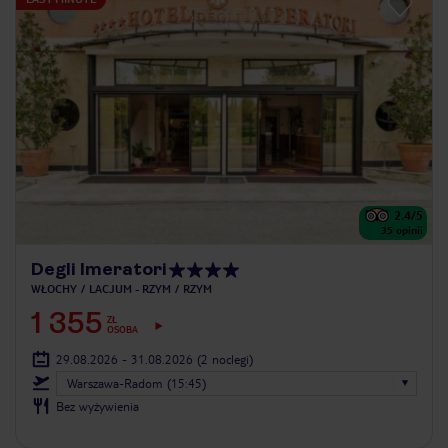
2.4
/5
35
opinii
Degli Imeratori
WŁOCHY
LACJUM - RZYM
RZYM
1 355
ZŁ
OSOBA
29.08.2026 - 31.08.2026
(2 noclegi)
Warszawa-Radom (15:45)
Bez wyżywienia