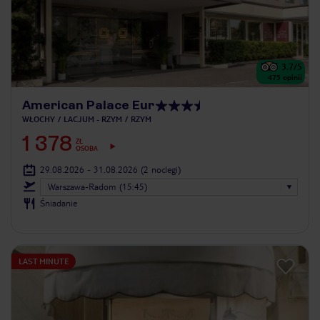
3.7
/5
475
opinii
American Palace Eur
WŁOCHY
LACJUM - RZYM
RZYM
1 378
ZŁ
OSOBA
29.08.2026 - 31.08.2026
(2 noclegi)
Warszawa-Radom (15:45)
Śniadanie
LAST MINUTE