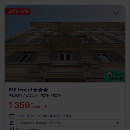
LAST MINUTE
3.5
/5
423
opinie
MF Hotel
WŁOCHY
LACJUM - RZYM
RZYM
1 359
ZŁ
OSOBA
29.08.2026 - 31.08.2026
(2 noclegi)
Warszawa-Radom (15:45)
Bez wyżywienia