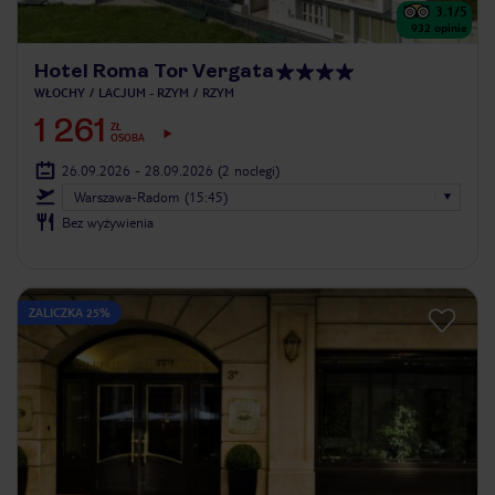
3.1
/5
932
opinie
Hotel Roma Tor Vergata
WŁOCHY
LACJUM - RZYM
RZYM
1 261
ZŁ
OSOBA
26.09.2026 - 28.09.2026
(2 noclegi)
Warszawa-Radom (15:45)
Bez wyżywienia
ZALICZKA 25%