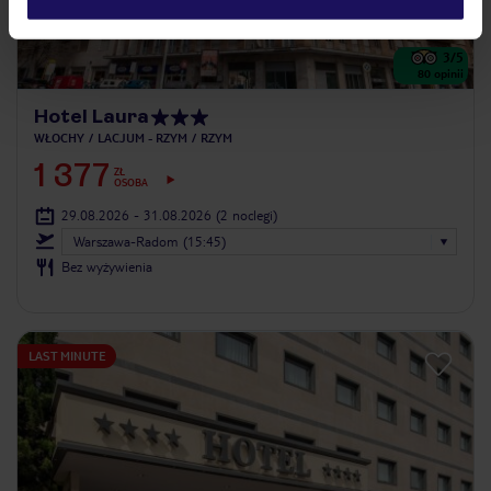
3
/5
80
opinii
Hotel Laura
WŁOCHY
LACJUM - RZYM
RZYM
1 377
ZŁ
OSOBA
29.08.2026 - 31.08.2026
(2 noclegi)
Warszawa-Radom (15:45)
Bez wyżywienia
LAST MINUTE