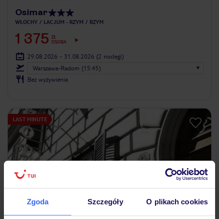
Osimar
WŁOCHY
LACJUM - RZYM
RZYM
1 375
ZŁ
OSOBA
29.08.2026 - 31.08.2026
(2 noclegi)
Warszawa-Radom (15:45)
Bez wyżywienia
LAST MINUTE
Zgoda
Szczegóły
O plikach cookies