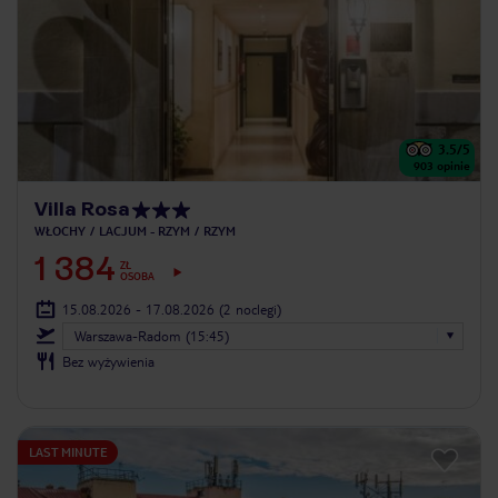
3.5
/5
903
opinie
Villa Rosa
WŁOCHY
LACJUM - RZYM
RZYM
1 384
ZŁ
OSOBA
15.08.2026 - 17.08.2026
(2 noclegi)
Warszawa-Radom (15:45)
Bez wyżywienia
LAST MINUTE