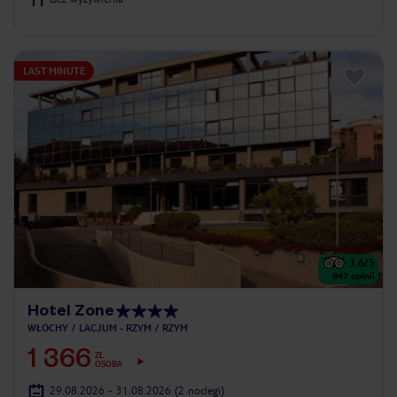
LAST MINUTE
3.6
/5
847
opinii
Hotel Zone
WŁOCHY
LACJUM - RZYM
RZYM
1 366
ZŁ
OSOBA
29.08.2026 - 31.08.2026
(2 noclegi)