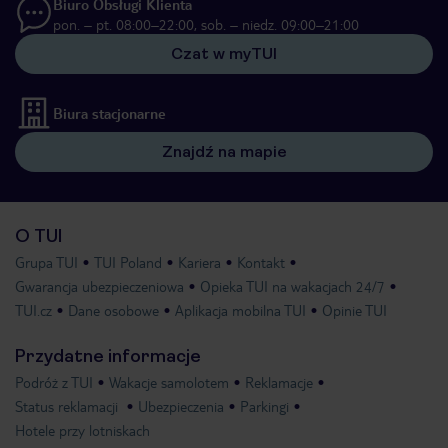
Biuro Obsługi Klienta
pon. – pt. 08:00–22:00, sob. – niedz. 09:00–21:00
Czat w myTUI
Biura stacjonarne
Znajdź na mapie
O TUI
Grupa TUI
TUI Poland
Kariera
Kontakt
Gwarancja ubezpieczeniowa
Opieka TUI na wakacjach 24/7
TUI.cz
Dane osobowe
Aplikacja mobilna TUI
Opinie TUI
Przydatne informacje
Podróż z TUI
Wakacje samolotem
Reklamacje
Status reklamacji
Ubezpieczenia
Parkingi
Hotele przy lotniskach