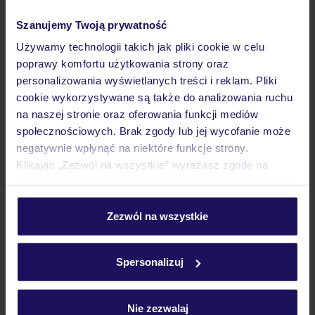
2.9
/5
661
opinii
Szanujemy Twoją prywatność
Hotel Priscilla
Używamy technologii takich jak pliki cookie w celu
WŁOCHY
LACJUM - RZYM
RZYM
poprawy komfortu użytkowania strony oraz
1 376
personalizowania wyświetlanych treści i reklam. Pliki
ZŁ
OSOBA
cookie wykorzystywane są także do analizowania ruchu
29.08.2026 - 31.08.2026
(2 noclegi)
na naszej stronie oraz oferowania funkcji mediów
Warszawa-Radom (15:45)
społecznościowych. Brak zgody lub jej wycofanie może
Bez wyżywienia
negatywnie wpłynąć na niektóre funkcje strony.
Klikając „Zezwól na wszystkie” wyrażasz zgodę na
umieszczenie wszystkich plików cookie. Możesz jednak
personalizować swój wybór wchodząc w zakładkę
LAST MINUTE
„Szczegóły”
Zezwól na wszystkie
Szczegółowe informacje o plikach cookie znajdziesz
w
polityce plików cookies
oraz
polityce prywatności
.
Spersonalizuj
Nie zezwalaj