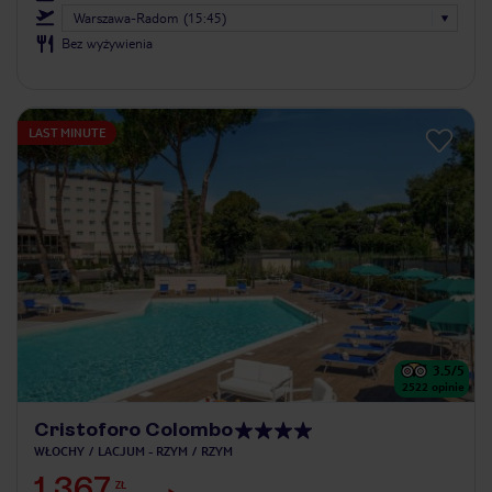
Warszawa-Radom (15:45)
Bez wyżywienia
LAST MINUTE
3.5
/5
2522
opinie
Cristoforo Colombo
WŁOCHY
LACJUM - RZYM
RZYM
1 367
ZŁ