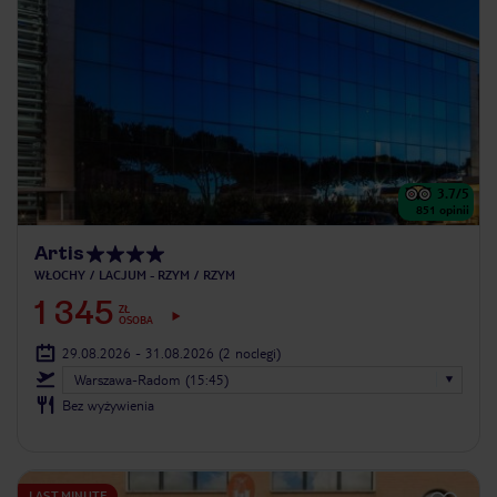
3.7
/5
851
opinii
Artis
WŁOCHY
LACJUM - RZYM
RZYM
1 345
ZŁ
OSOBA
29.08.2026 - 31.08.2026
(2 noclegi)
Warszawa-Radom (15:45)
Bez wyżywienia
LAST MINUTE