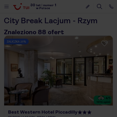
30
1
lat
|
numer
w Polsce
City Break Lacjum - Rzym
Znaleziono 88 ofert
ZALICZKA 25%
4
/5
1016
opinii
nute
Best Western Hotel Piccadilly