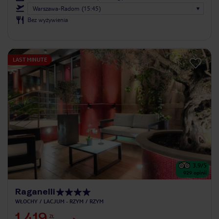
Warszawa-Radom (15:45)
Bez wyżywienia
LAST MINUTE
3.9
/5
929
opinii
Raganelli
WŁOCHY
LACJUM - RZYM
RZYM
1 419
ZŁ