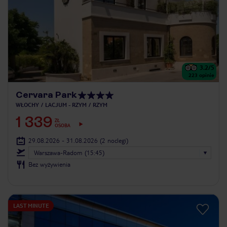
3.2
/5
223
opinie
Cervara Park
WŁOCHY
LACJUM - RZYM
RZYM
1 339
ZŁ
OSOBA
29.08.2026 - 31.08.2026
(2 noclegi)
Warszawa-Radom (15:45)
Bez wyżywienia
LAST MINUTE