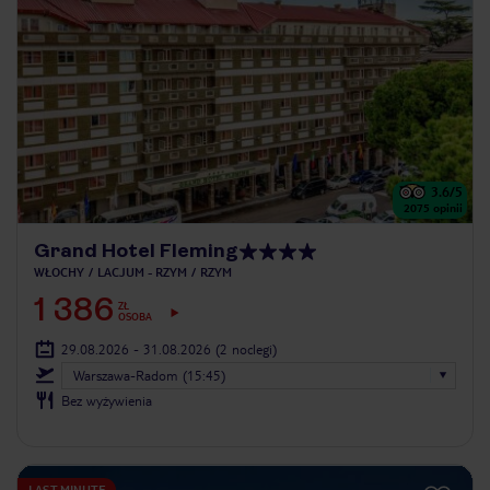
3.6
/5
2075
opinii
Grand Hotel Fleming
WŁOCHY
LACJUM - RZYM
RZYM
1 386
ZŁ
OSOBA
29.08.2026 - 31.08.2026
(2 noclegi)
Warszawa-Radom (15:45)
Bez wyżywienia
LAST MINUTE