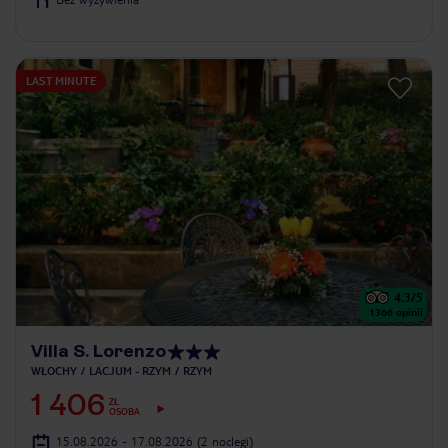
LAST MINUTE
4.3
/5
1366
opinii
Villa S. Lorenzo
WŁOCHY
LACJUM - RZYM
RZYM
1 406
ZŁ
OSOBA
15.08.2026 - 17.08.2026
(2 noclegi)