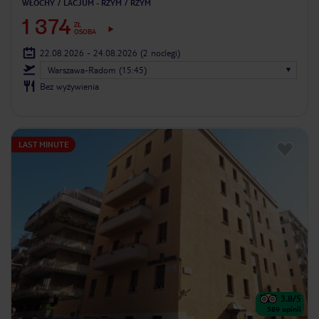
WŁOCHY
LACJUM - RZYM
RZYM
1 374
ZŁ
OSOBA
22.08.2026 - 24.08.2026
(2 noclegi)
Warszawa-Radom (15:45)
Bez wyżywienia
LAST MINUTE
3.8
/5
589
opinii