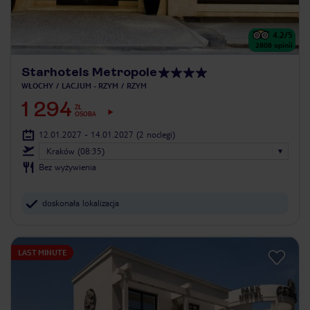
4.2
/5
2808
opinii
Starhotels Metropole
WŁOCHY
LACJUM - RZYM
RZYM
1 294
ZŁ
OSOBA
12.01.2027 - 14.01.2027
(2 noclegi)
Kraków (08:35)
Bez wyżywienia
doskonała lokalizacja
LAST MINUTE