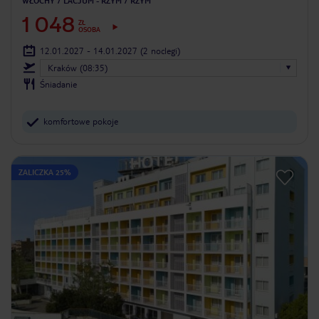
WŁOCHY
LACJUM - RZYM
RZYM
1 048
ZŁ
OSOBA
12.01.2027 - 14.01.2027
(2 noclegi)
Kraków (08:35)
Śniadanie
komfortowe pokoje
ZALICZKA 25%