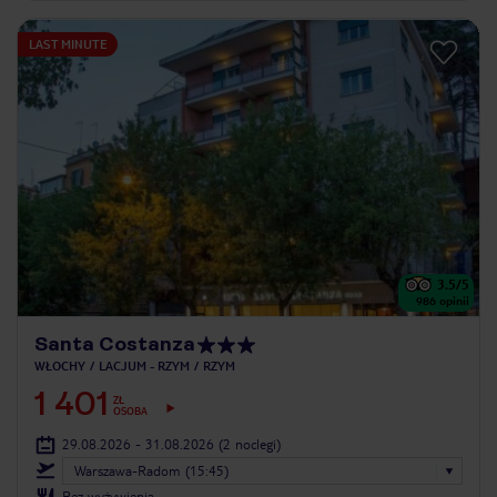
LAST MINUTE
3.5
/5
986
opinii
Santa Costanza
WŁOCHY
LACJUM - RZYM
RZYM
1 401
ZŁ
OSOBA
29.08.2026 - 31.08.2026
(2 noclegi)
Warszawa-Radom (15:45)
Bez wyżywienia