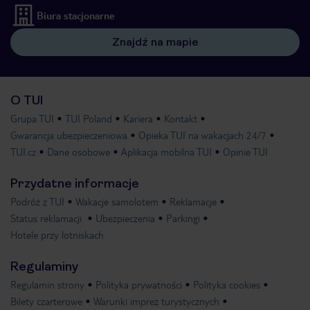
Biura stacjonarne
Znajdź na mapie
O TUI
Grupa TUI
TUI Poland
Kariera
Kontakt
Gwarancja ubezpieczeniowa
Opieka TUI na wakacjach 24/7
TUI.cz
Dane osobowe
Aplikacja mobilna TUI
Opinie TUI
Przydatne informacje
Podróż z TUI
Wakacje samolotem
Reklamacje
Status reklamacji
Ubezpieczenia
Parkingi
Hotele przy lotniskach
Regulaminy
Regulamin strony
Polityka prywatności
Polityka cookies
Bilety czarterowe
Warunki imprez turystycznych