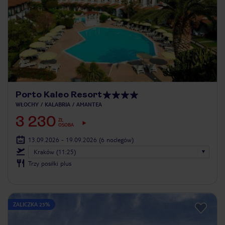
Porto Kaleo Resort
WŁOCHY
KALABRIA
AMANTEA
3 230
ZŁ
OSOBA
13.09.2026 - 19.09.2026
(6 noclegów)
Kraków (11:25)
Trzy posiłki plus
ZALICZKA 25%