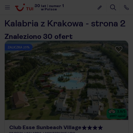
30
1
lat
|
numer
w Polsce
Kalabria z Krakowa - strona 2
Znaleziono 30 ofert
ZALICZKA 25%
3.9
/5
2097
opinii
nute
Club Esse Sunbeach Village