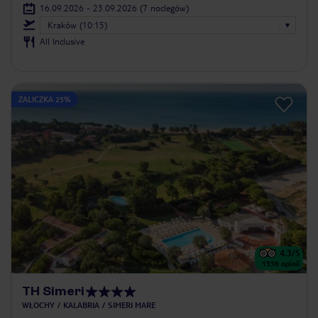
16.09.2026 - 23.09.2026
(7 noclegów)
Kraków (10:15)
All Inclusive
ZALICZKA 25%
4.3
/5
1556
opinii
TH Simeri
WŁOCHY
KALABRIA
SIMERI MARE