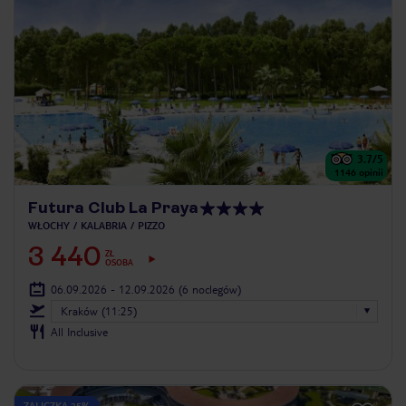
3.7
/5
1146
opinii
Futura Club La Praya
WŁOCHY
KALABRIA
PIZZO
3 440
ZŁ
OSOBA
06.09.2026 - 12.09.2026
(6 noclegów)
Kraków (11:25)
All Inclusive
ZALICZKA 25%