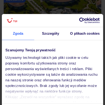
Zgoda
Szczegóły
O plikach cookies
Szanujemy Twoją prywatność
4.2
/5
1547
opinii
Używamy technologii takich jak pliki cookie w celu
Capovaticano Resort Thalasso Spa
poprawy komfortu użytkowania strony oraz
personalizowania wyświetlanych treści i reklam. Pliki
WŁOCHY
KALABRIA
CAPO VATICANO - RICADI
cookie wykorzystywane są także do analizowania ruchu
3 913
na naszej stronie oraz oferowania funkcji mediów
ZŁ
OSOBA
społecznościowych. Brak zgody lub jej wycofanie może
18.10.2026 - 24.10.2026
(6 noclegów)
negatywnie wpłynąć na niektóre funkcje strony.
Kraków (11:25)
Klikając „Zezwól na wszystkie” wyrażasz zgodę na
Śniadanie
umieszczenie wszystkich plików cookie. Możesz jednak