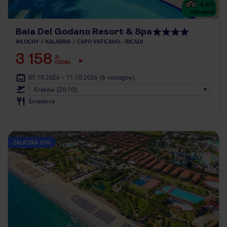
4.3
/5
420
opinii
Baia Del Godano Resort & Spa
WŁOCHY
KALABRIA
CAPO VATICANO - RICADI
3 158
ZŁ
OSOBA
05.10.2026 - 11.10.2026
(6 noclegów)
Kraków (20:10)
Śniadanie
ZALICZKA 25%