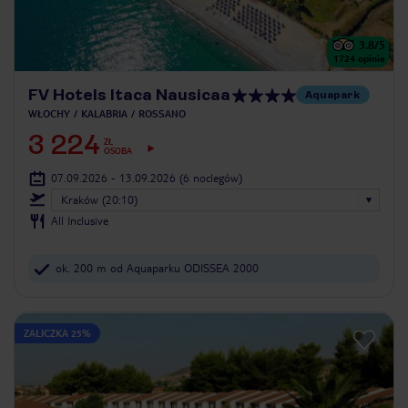
3.8
/5
1724
opinie
FV Hotels Itaca Nausicaa
Aquapark
WŁOCHY
KALABRIA
ROSSANO
3 224
ZŁ
OSOBA
07.09.2026 - 13.09.2026
(6 noclegów)
Kraków (20:10)
All Inclusive
ok. 200 m od Aquaparku ODISSEA 2000
ZALICZKA 25%