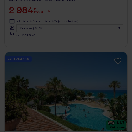
WŁOCHY
KALABRIA
MONTEPAONE LIDO
2 984
ZŁ
OSOBA
21.09.2026 - 27.09.2026
(6 noclegów)
Kraków (20:10)
All Inclusive
ZALICZKA 25%
4.1
/5
794
opinie