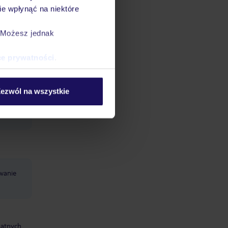
e wpłynąć na niektóre
. Możesz jednak
ce prywatności
.
ezwól na wszystkie
wanie
datnych