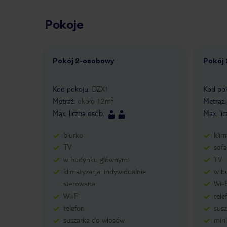
Pokoje
Pokój 2-osobowy
Pokój
1 /
6
1 /
Kod pokoju
:
DZX1
Kod po
2
Metraż
:
około
12
m
Metraż
Max. liczba osób
:
Max. li
biurko
klim
TV
sofa
w budynku głównym
TV
klimatyzacja: indywidualnie
w b
sterowana
Wi-F
Wi-Fi
tele
telefon
sus
suszarka do włosów
mini