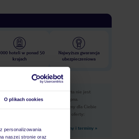
 000 hoteli w ponad 50
Najwyższa gwarancja
krajach
ubezpieczeniowa
nformacje
Ups, ta oferta nie jest
dostępna.
O plikach cookies
Przygotowaliśmy dla Ciebie
podobne oferty:
Zobacz inne ceny i terminy
»
az personalizowania
na naszej stronie oraz