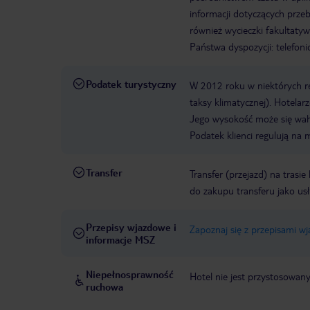
informacji dotyczących prze
również wycieczki fakultaty
Państwa dyspozycji: telefon
Podatek turystyczny
W 2012 roku w niektórych 
taksy klimatycznej). Hotelar
Jego wysokość może się waha
Podatek klienci regulują na 
Transfer
Transfer (przejazd) na trasi
do zakupu transferu jako us
Przepisy wjazdowe i
Zapoznaj się z przepisami w
informacje MSZ
Niepełnosprawność
Hotel nie jest przystosowan
ruchowa