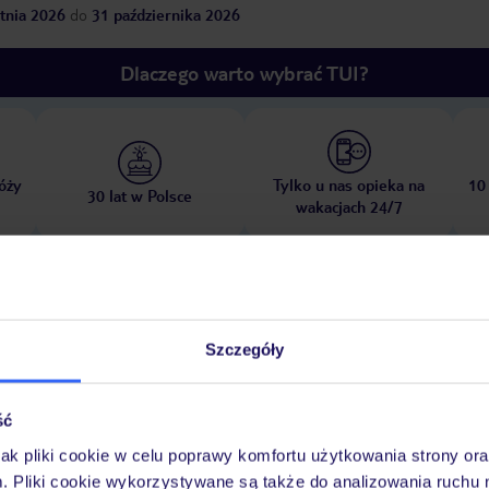
tnia 2026
do
31 października 2026
Dlaczego warto wybrać TUI?
óży
Tylko u nas opieka na
10
30 lat w Polsce
wakacjach 24/7
Pokoje
Wyżywienie
Atrakcje
Ważne i
Szczegóły
ść
jak pliki cookie w celu poprawy komfortu użytkowania strony or
: ok. 15 €/dzień, na zapytanie
m. Pliki cookie wykorzystywane są także do analizowania ruchu 