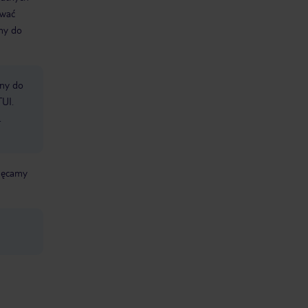
ować
śmy do
bny do
TUI.
.
chęcamy