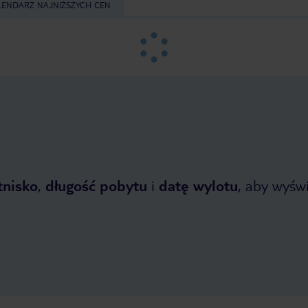
LENDARZ NAJNIŻSZYCH CEN
tnisko
,
długość pobytu
i
datę wylotu
, aby wyświe