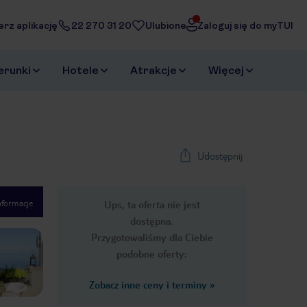
erz aplikację
22 270 31 20
Ulubione
Zaloguj się do myTUI
erunki
Hotele
Atrakcje
Więcej
Udostępnij
nformacje
Ups, ta oferta nie jest
1
/
11
dostępna.
Next slide
Przygotowaliśmy dla Ciebie
podobne oferty:
Zobacz inne ceny i terminy
»