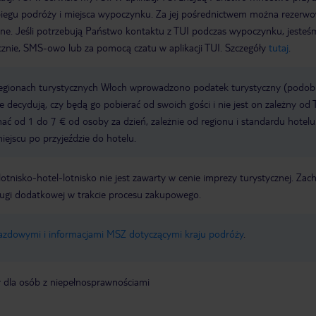
biegu podróży i miejsca wypoczynku. Za jej pośrednictwem można rezerw
wne. Jeśli potrzebują Państwo kontaktu z TUI podczas wypoczynku, jeste
icznie, SMS-owo lub za pomocą czatu w aplikacji TUI. Szczegóły
tutaj
.
regionach turystycznych Włoch wprowadzono podatek turystyczny (podo
ze decydują, czy będą go pobierać od swoich gości i nie jest on zależny od 
ć od 1 do 7 € od osoby za dzień, zależnie od regionu i standardu hotelu
miejscu po przyjeździe do hotelu.
e lotnisko-hotel-lotnisko nie jest zawarty w cenie imprezy turystycznej. Za
ługi dodatkowej w trakcie procesu zakupowego.
jazdowymi i informacjami MSZ dotyczącymi kraju podróży
.
y dla osób z niepełnosprawnościami