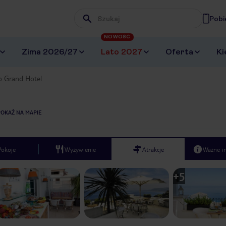
Pobi
Wpisz frazę, której szukasz
NOWOŚĆ
Zima 2026/27
Lato 2027
Oferta
Ki
o Grand Hotel
POKAŻ NA MAPIE
Pokoje
Wyżywienie
Atrakcje
Ważne i
+
5