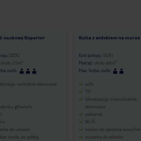
 2-osobowy Superior
Suita z widokiem na morze
5
1 /
13
koju
:
DZX2
Kod pokoju
:
SUX1
2
2
:
około
25
m
Metraż
:
około
60
m
czba osób
:
Max. liczba osób
:
atyzacja: centralnie sterowana
sofa
TV
klimatyzacja: indywidualnie
udynku głównym
sterowana
i
piekarnik
fon
Wi-Fi
zarka do włosów
zestaw do parzenia kawy/her
bar: woda, za opłatą
suszarka do włosów