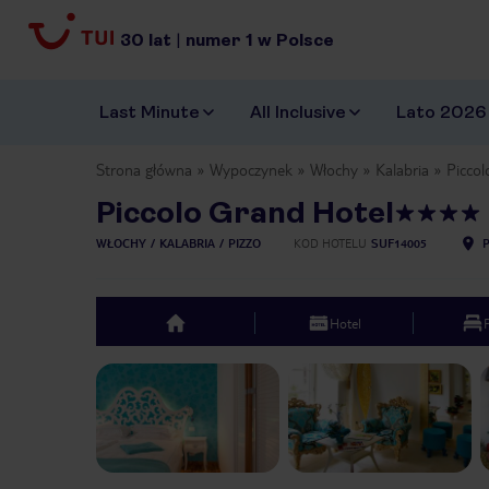
30
lat
|
numer
1
w Polsce
Last Minute
All Inclusive
Lato 2026
Strona główna
Wypoczynek
Włochy
Kalabria
Piccol
Piccolo Grand Hotel
WŁOCHY
KALABRIA
PIZZO
KOD HOTELU
SUF14005
Hotel
top
Previous slide