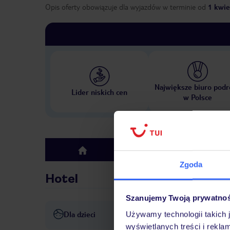
Opis oferty obowiązuje dla wyjazdów w terminie
od
1 kwie
Największe biuro podr
Lider niskich cen
w Polsce
Hotel
top
Zgoda
Hotel
Szanujemy Twoją prywatno
Dla dzieci
Używamy technologii takich 
łóżeczka dla dzieci/niemowląt
wyświetlanych treści i rekla