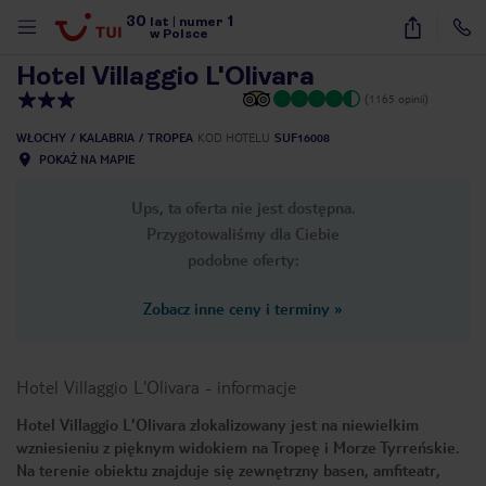
30
1
1
/
42
lat
|
numer
w Polsce
Hotel Villaggio L'Olivara
(1165 opinii)
WŁOCHY
KALABRIA
TROPEA
KOD HOTELU
SUF16008
POKAŻ NA MAPIE
Ups, ta oferta nie jest dostępna.
Przygotowaliśmy dla Ciebie
podobne oferty:
Zobacz inne ceny i terminy
»
Hotel Villaggio L'Olivara
-
informacje
Hotel Villaggio L'Olivara zlokalizowany jest na niewielkim
wzniesieniu z pięknym widokiem na Tropeę i Morze Tyrreńskie.
nute
Na terenie obiektu znajduje się zewnętrzny basen, amfiteatr,