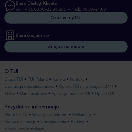
Biuro Obsługi Klienta
pon. – pt. 08:00–22:00, sob. – niedz. 09:00–21:00
Czat w myTUI
Biura stacjonarne
Znajdź na mapie
O TUI
Grupa TUI
TUI Poland
Kariera
Kontakt
Gwarancja ubezpieczeniowa
Opieka TUI na wakacjach 24/7
TUI.cz
Dane osobowe
Aplikacja mobilna TUI
Opinie TUI
Przydatne informacje
Podróż z TUI
Wakacje samolotem
Reklamacje
Status reklamacji
Ubezpieczenia
Parkingi
Hotele przy lotniskach