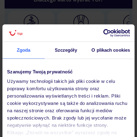
Lider niskich cen
Największe biuro
30 lat w P
podróży w Polsce
Zgoda
Szczegóły
O plikach cookies
Szanujemy Twoją prywatność
Hotel
Używamy technologii takich jak pliki cookie w celu
poprawy komfortu użytkowania strony oraz
personalizowania wyświetlanych treści i reklam. Pliki
Opinie
cookie wykorzystywane są także do analizowania ruchu
na naszej stronie oraz oferowania funkcji mediów
społecznościowych. Brak zgody lub jej wycofanie może
Pokoje
negatywnie wpłynąć na niektóre funkcje strony.
Klikając „Zezwól na wszystkie” wyrażasz zgodę na