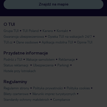
Znajdź na mapie
O TUI
Grupa TUI
TUI Poland
Kariera
Kontakt
Gwarancja ubezpieczeniowa
Opieka TUI na wakacjach 24/7
TUI.cz
Dane osobowe
Aplikacja mobilna TUI
Opinie TUI
Przydatne informacje
Podróż z TUI
Wakacje samolotem
Reklamacje
Status reklamacji
Ubezpieczenia
Parkingi
Hotele przy lotniskach
Regulaminy
Regulamin strony
Polityka prywatności
Polityka cookies
Bilety czarterowe
Warunki imprez turystycznych
Standardy ochrony małoletnich
Compliance