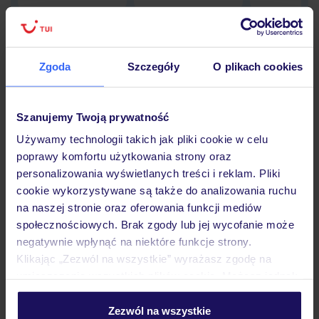
Zgoda
Szczegóły
O plikach cookies
Hotel
Szanujemy Twoją prywatność
Opinie
Używamy technologii takich jak pliki cookie w celu
poprawy komfortu użytkowania strony oraz
personalizowania wyświetlanych treści i reklam. Pliki
Pokoje
cookie wykorzystywane są także do analizowania ruchu
na naszej stronie oraz oferowania funkcji mediów
społecznościowych. Brak zgody lub jej wycofanie może
Wyżywienie
negatywnie wpłynąć na niektóre funkcje strony.
Klikając „Zezwól na wszystkie” wyrażasz zgodę na
umieszczenie wszystkich plików cookie. Możesz jednak
Atrakcje
personalizować swój wybór wchodząc w zakładkę
„Szczegóły”
Zezwól na wszystkie