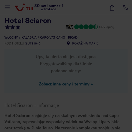
30
1
1
/
12
lat
|
numer
w Polsce
Hotel Sciaron
(477 opinii)
WŁOCHY
KALABRIA
CAPO VATICANO - RICADI
KOD HOTELU
SUF11040
POKAŻ NA MAPIE
Ups, ta oferta nie jest dostępna.
Przygotowaliśmy dla Ciebie
podobne oferty:
Zobacz inne ceny i terminy
»
Hotel Sciaron
-
informacje
Hotel Sciaron znajduje się na skalnym wzniesieniu nad Capo
Vaticano, zapewniając wspaniały widok na Wyspy Liparyjskie
nute
oraz zatokę w Gioia Tauro. Na terenie kompleksu znajdują się