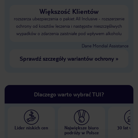
Większość Klientów
rozszerza ubezpieczenia o pakiet All Inclusive - rozszerzenie
ochrony od kosztów leczenia i następstw nieszczęśliwych
wypadków o zdarzenia zaistniałe pod wpływem alkoholu
Dane Mondial Assistance
Sprawdź szczegóły wariantów ochrony
»
Dlaczego warto wybrać TUI?
Lider niskich cen
Największe biuro
30 lat w P
podróży w Polsce