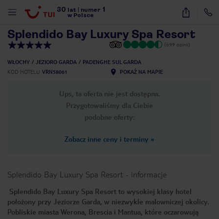
30
1
1
/
44
lat
|
numer
w Polsce
Splendido Bay Luxury Spa Resort
(699 opinii)
WŁOCHY
JEZIORO GARDA
PADENGHE SUL GARDA
KOD HOTELU
VRN58061
POKAŻ NA MAPIE
Ups, ta oferta nie jest dostępna.
Przygotowaliśmy dla Ciebie
podobne oferty:
Zobacz inne ceny i terminy
»
Splendido Bay Luxury Spa Resort
-
informacje
Splendido Bay Luxury Spa Resort to wysokiej klasy hotel
położony przy Jeziorze Garda, w niezwykle malowniczej okolicy.
nute
Pobliskie miasta Werona, Brescia i Mantua, które oczarowują