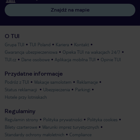
Znajdź na mapie
O TUI
Grupa TUI
TUI Poland
Kariera
Kontakt
Gwarancja ubezpieczeniowa
Opieka TUI na wakacjach 24/7
TUI.cz
Dane osobowe
Aplikacja mobilna TUI
Opinie TUI
Przydatne informacje
Podróż z TUI
Wakacje samolotem
Reklamacje
Status reklamacji
Ubezpieczenia
Parkingi
Hotele przy lotniskach
Regulaminy
Regulamin strony
Polityka prywatności
Polityka cookies
Bilety czarterowe
Warunki imprez turystycznych
Standardy ochrony małoletnich
Compliance