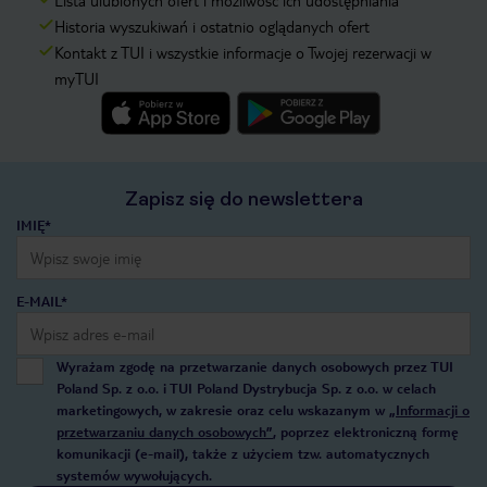
Lista ulubionych ofert i możliwość ich udostępniania
Historia wyszukiwań i ostatnio oglądanych ofert
Kontakt z TUI i wszystkie informacje o Twojej rezerwacji w
myTUI
Zapisz się do newslettera
IMIĘ*
E-MAIL*
Wyrażam zgodę na przetwarzanie danych osobowych przez TUI
Poland Sp. z o.o. i TUI Poland Dystrybucja Sp. z o.o. w celach
marketingowych, w zakresie oraz celu wskazanym w
„Informacji o
przetwarzaniu danych osobowych”
, poprzez elektroniczną formę
komunikacji (e-mail), także z użyciem tzw. automatycznych
systemów wywołujących.