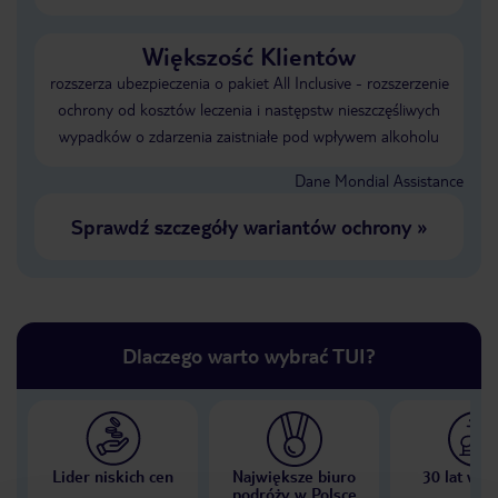
Większość Klientów
rozszerza ubezpieczenia o pakiet All Inclusive - rozszerzenie
ochrony od kosztów leczenia i następstw nieszczęśliwych
wypadków o zdarzenia zaistniałe pod wpływem alkoholu
Dane Mondial Assistance
Sprawdź szczegóły wariantów ochrony
»
Dlaczego warto wybrać TUI?
Lider niskich cen
Największe biuro
30 lat w P
podróży w Polsce