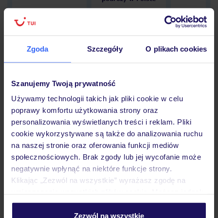
Zgoda
Szczegóły
O plikach cookies
Hotel
Szanujemy Twoją prywatność
Opinie
Używamy technologii takich jak pliki cookie w celu
poprawy komfortu użytkowania strony oraz
personalizowania wyświetlanych treści i reklam. Pliki
Pokoje
cookie wykorzystywane są także do analizowania ruchu
na naszej stronie oraz oferowania funkcji mediów
społecznościowych. Brak zgody lub jej wycofanie może
negatywnie wpłynąć na niektóre funkcje strony.
Wyżywienie
Klikając „Zezwól na wszystkie” wyrażasz zgodę na
umieszczenie wszystkich plików cookie. Możesz jednak
personalizować swój wybór wchodząc w zakładkę
Atrakcje
„Szczegóły”
Zezwól na wszystkie