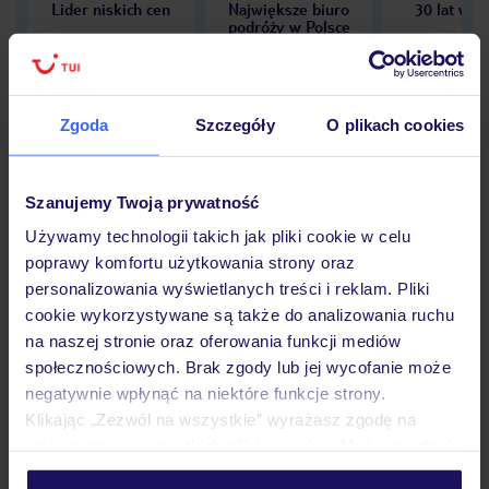
Lider niskich cen
Największe biuro
30 lat w P
podróży w Polsce
Zgoda
Szczegóły
O plikach cookies
Hotel
Szanujemy Twoją prywatność
Używamy technologii takich jak pliki cookie w celu
Opinie
poprawy komfortu użytkowania strony oraz
personalizowania wyświetlanych treści i reklam. Pliki
cookie wykorzystywane są także do analizowania ruchu
Pokoje
na naszej stronie oraz oferowania funkcji mediów
społecznościowych. Brak zgody lub jej wycofanie może
negatywnie wpłynąć na niektóre funkcje strony.
Wyżywienie
Klikając „Zezwól na wszystkie” wyrażasz zgodę na
umieszczenie wszystkich plików cookie. Możesz jednak
personalizować swój wybór wchodząc w zakładkę