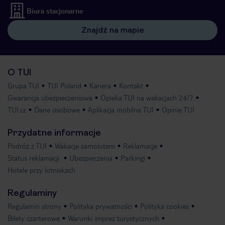
Biura stacjonarne
Znajdź na mapie
O TUI
Grupa TUI
TUI Poland
Kariera
Kontakt
Gwarancja ubezpieczeniowa
Opieka TUI na wakacjach 24/7
TUI.cz
Dane osobowe
Aplikacja mobilna TUI
Opinie TUI
Przydatne informacje
Podróż z TUI
Wakacje samolotem
Reklamacje
Status reklamacji
Ubezpieczenia
Parkingi
Hotele przy lotniskach
Regulaminy
Regulamin strony
Polityka prywatności
Polityka cookies
Bilety czarterowe
Warunki imprez turystycznych