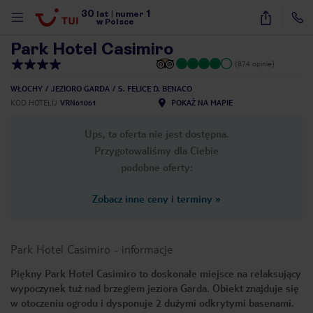
30
1
1
/
34
lat
|
numer
w Polsce
Park Hotel Casimiro
(874 opinie)
WŁOCHY
JEZIORO GARDA
S. FELICE D. BENACO
KOD HOTELU
VRN61061
POKAŻ NA MAPIE
Ups, ta oferta nie jest dostępna.
Przygotowaliśmy dla Ciebie
podobne oferty:
Zobacz inne ceny i terminy
»
Park Hotel Casimiro
-
informacje
Piękny Park Hotel Casimiro to doskonałe miejsce na relaksujący
wypoczynek tuż nad brzegiem jeziora Garda. Obiekt znajduje się
nute
w otoczeniu ogrodu i dysponuje 2 dużymi odkrytymi basenami.