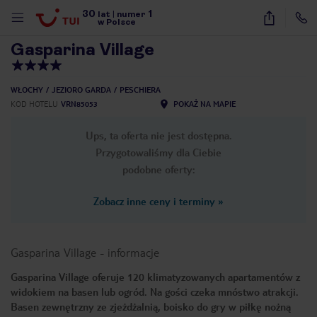
30
1
1
/
18
lat
|
numer
w Polsce
Gasparina Village
WŁOCHY
JEZIORO GARDA
PESCHIERA
KOD HOTELU
VRN85053
POKAŻ NA MAPIE
Ups, ta oferta nie jest dostępna.
Przygotowaliśmy dla Ciebie
podobne oferty:
Zobacz inne ceny i terminy
»
Gasparina Village
-
informacje
Gasparina Village oferuje 120 klimatyzowanych apartamentów z
widokiem na basen lub ogród. Na gości czeka mnóstwo atrakcji.
nute
Basen zewnętrzny ze zjeżdżalnią, boisko do gry w piłkę nożną