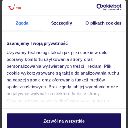
Lider niskich cen
Największe biuro
30 lat w P
podróży w Polsce
Zgoda
Szczegóły
O plikach cookies
Szanujemy Twoją prywatność
Hotel
Używamy technologii takich jak pliki cookie w celu
poprawy komfortu użytkowania strony oraz
personalizowania wyświetlanych treści i reklam. Pliki
Pokoje
cookie wykorzystywane są także do analizowania ruchu
na naszej stronie oraz oferowania funkcji mediów
społecznościowych. Brak zgody lub jej wycofanie może
Wyżywienie
negatywnie wpłynąć na niektóre funkcje strony.
Klikając „Zezwól na wszystkie” wyrażasz zgodę na
umieszczenie wszystkich plików cookie. Możesz jednak
Atrakcje
personalizować swój wybór wchodząc w zakładkę
„Szczegóły”
Zezwól na wszystkie
Szczegółowe informacje o plikach cookie znajdziesz