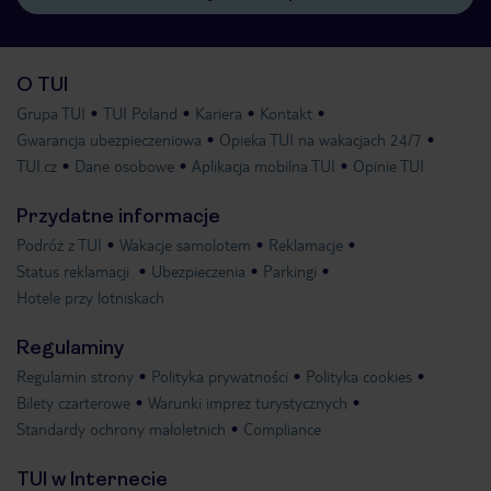
O TUI
Grupa TUI
TUI Poland
Kariera
Kontakt
Gwarancja ubezpieczeniowa
Opieka TUI na wakacjach 24/7
TUI.cz
Dane osobowe
Aplikacja mobilna TUI
Opinie TUI
Przydatne informacje
Podróż z TUI
Wakacje samolotem
Reklamacje
Status reklamacji
Ubezpieczenia
Parkingi
Hotele przy lotniskach
Regulaminy
Regulamin strony
Polityka prywatności
Polityka cookies
Bilety czarterowe
Warunki imprez turystycznych
Standardy ochrony małoletnich
Compliance
TUI w Internecie