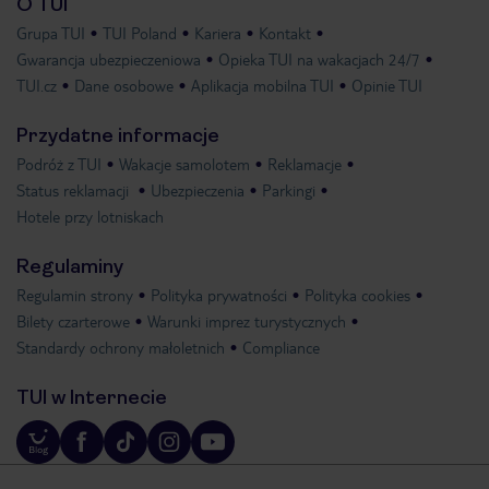
O TUI
Grupa TUI
TUI Poland
Kariera
Kontakt
Gwarancja ubezpieczeniowa
Opieka TUI na wakacjach 24/7
TUI.cz
Dane osobowe
Aplikacja mobilna TUI
Opinie TUI
Przydatne informacje
Podróż z TUI
Wakacje samolotem
Reklamacje
Status reklamacji
Ubezpieczenia
Parkingi
Hotele przy lotniskach
Regulaminy
Regulamin strony
Polityka prywatności
Polityka cookies
Bilety czarterowe
Warunki imprez turystycznych
Standardy ochrony małoletnich
Compliance
TUI w Internecie