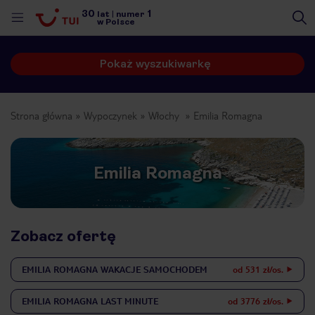
30
1
lat
|
numer
w Polsce
Pokaż wyszukiwarkę
Strona główna
Wypoczynek
Włochy
Emilia Romagna
Emilia Romagna
Zobacz ofertę
EMILIA ROMAGNA
WAKACJE SAMOCHODEM
od 531 zł/os.
nute
EMILIA ROMAGNA
LAST MINUTE
od 3776 zł/os.