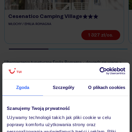
Cesenatico Camping Village
WŁOCHY / EMILIA ROMAGNA
1 327 zł/os.
Ubezpieczenia turystyczne Emilia Romagna - dowiedz się więcej »
Pobierz bezpłatną aplikację TUI
Zgoda
Szczegóły
O plikach cookies
Szybkie wyszukiwanie i przeglądanie ofert
Lista ulubionych ofert i możliwość ich udostępniania
Historia wyszukiwań i ostatnio oglądanych ofert
Szanujemy Twoją prywatność
Kontakt z TUI i wszystkie informacje o Twojej rezerwacji w
Używamy technologii takich jak pliki cookie w celu
myTUI
poprawy komfortu użytkowania strony oraz
personalizowania wyświetlanych treści i reklam. Pliki