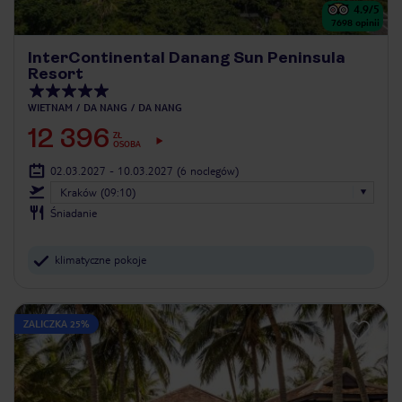
4.9
/5
7698
opinii
InterContinental Danang Sun Peninsula
Resort
WIETNAM
DA NANG
DA NANG
12 396
ZŁ
OSOBA
02.03.2027 - 10.03.2027
(6 noclegów)
Kraków (09:10)
Śniadanie
klimatyczne pokoje
ZALICZKA 25%