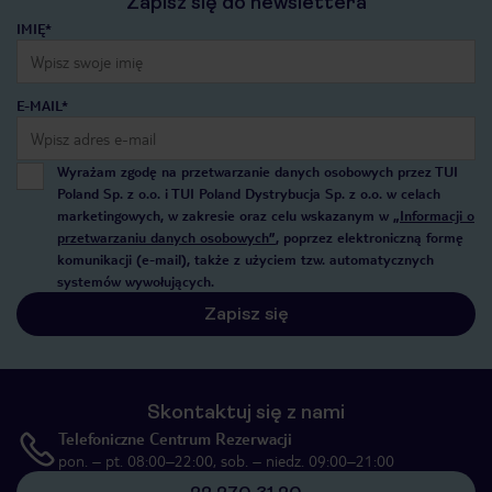
Zapisz się do newslettera
IMIĘ*
E-MAIL*
Wyrażam zgodę na przetwarzanie danych osobowych przez TUI
Poland Sp. z o.o. i TUI Poland Dystrybucja Sp. z o.o. w celach
marketingowych, w zakresie oraz celu wskazanym w
„Informacji o
przetwarzaniu danych osobowych”
, poprzez elektroniczną formę
komunikacji (e-mail), także z użyciem tzw. automatycznych
systemów wywołujących.
Zapisz się
Skontaktuj się z nami
Telefoniczne Centrum Rezerwacji
pon. – pt. 08:00–22:00, sob. – niedz. 09:00–21:00