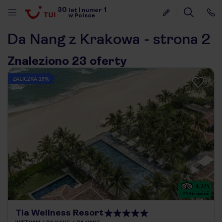
30
1
lat
|
numer
w Polsce
Da Nang z Krakowa - strona 2
Znaleziono 23 oferty
ZALICZKA 25%
4.7
/5
2536
opinii
nute
Tia Wellness Resort