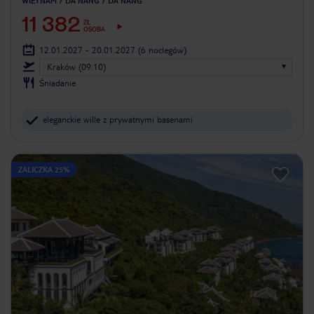
WIETNAM
DA NANG
DA NANG
11 382
ZŁ
OSOBA
12.01.2027 - 20.01.2027
(6 noclegów)
Kraków (09:10)
Śniadanie
eleganckie wille z prywatnymi basenami
ZALICZKA 25%