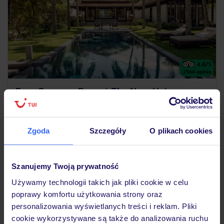
4.8
/5
2564
opinie
Four Seasons Resort The Nam Hai
WIETNAM
DA NANG
HOI AN
14 029
ZŁ
Zgoda
Szczegóły
O plikach cookies
OSOBA
15.12.2026 - 23.12.2026
(6 noclegów)
Kraków (09:10)
Szanujemy Twoją prywatność
Śniadanie
Używamy technologii takich jak pliki cookie w celu
poprawy komfortu użytkowania strony oraz
prywatne wille
personalizowania wyświetlanych treści i reklam. Pliki
cookie wykorzystywane są także do analizowania ruchu