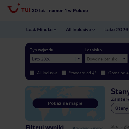
30
lat
|
numer
1
w Polsce
Last Minute
All Inclusive
Lato 2026
Typ wyjazdu
Lotnisko
Lato 2026
Dowolne lotnisko
All Inclusive
Standard od 4*
Ocena od 4
Stan
Zainter
Pokaż na mapie
Stany
Strona gł
Filtruj wyniki
Wyczyść wszystko