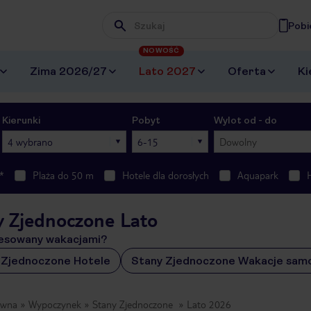
Pobi
Wpisz frazę, której szukasz
NOWOŚĆ
Zima 2026/27
Lato 2027
Oferta
Ki
Kierunki
Pobyt
Wylot od - do
4 wybrano
6-15
Dowolny
*
Plaża do 50 m
Hotele dla dorosłych
Aquapark
y Zjednoczone Lato
esowany wakacjami?
 Zjednoczone Hotele
Stany Zjednoczone Wakacje sam
ówna
Wypoczynek
Stany Zjednoczone
Lato 2026