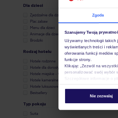
Dla dzieci
Zjeżdzalnie dla dzieci
Zgoda
Plac zabaw
Menu dla dzieci
Szanujemy Twoją prywatno
Animacje dla dzieci
Brodziki
Używamy technologii takich 
wyświetlanych treści i rekla
Rodzaj hotelu
oferowania funkcji mediów s
funkcje strony.
Hotele rodzinne
Klikając „Zezwól na wszystk
Hotele dla dorosłych
personalizować swój wybór 
Hotele miejskie - City Break
Szczegółowe informacje o pl
Hotele kameralne
Hotele luksusowe
Bestsellery
Nie zezwalaj
Typ pokoju
Suita