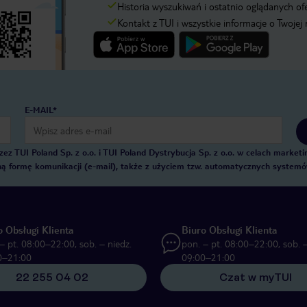
Historia wyszukiwań i ostatnio oglądanych of
Kontakt z TUI i wszystkie informacje o Twojej
E-MAIL*
 TUI Poland Sp. z o.o. i TUI Poland Dystrybucja Sp. z o.o. w celach marke
zną formę komunikacji (e-mail), także z użyciem tzw. automatycznych system
o Obsługi Klienta
Biuro Obsługi Klienta
– pt. 08:00–22:00, sob. – niedz.
pon. – pt. 08:00–22:00, sob. –
0–21:00
09:00–21:00
22 255 04 02
Czat w myTUI