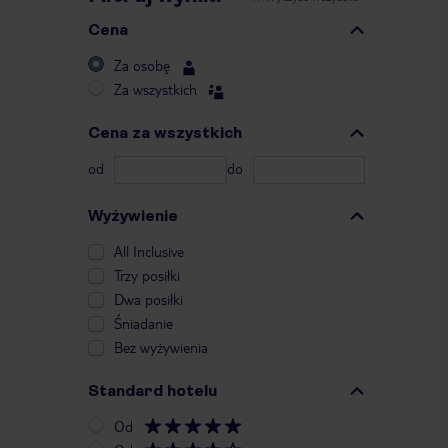
Cena
Za osobę
Za wszystkich
Cena za wszystkich
od
do
Wyżywienie
All Inclusive
Trzy posiłki
Dwa posiłki
Śniadanie
Bez wyżywienia
Standard hotelu
Od