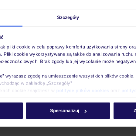
Szczegóły
ść
jak pliki cookie w celu poprawy komfortu użytkowania strony or
m. Pliki cookie wykorzystywane są także do analizowania ruchu 
połecznościowych. Brak zgody lub jej wycofanie może negatywni
ie” wyrażasz zgodę na umieszczenie wszystkich plików cookie
wchodząc w zakładkę „Szczegóły”
ikach cookie znajdziesz w
polityce plików cookies
oraz
polity
Spersonalizuj
Z