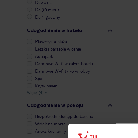
Dowolna
Do 30 minut
Do 1 godziny
Udogodnienia w hotelu
Piaszczysta plaża
Leżaki i parasole w cenie
Aquapark
Darmowe Wi-fi w całym hotelu
Darmowe Wi-fi tylko w lobby
Spa
Kryty basen
Więcej (4)
»
Udogodnienia w pokoju
Bezpośredni dostęp do basenu
Widok na morze
Aneks kuchenny