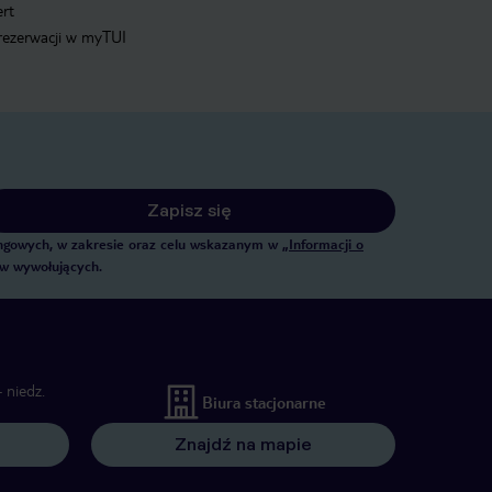
ert
 rezerwacji w myTUI
Zapisz się
tingowych, w zakresie oraz celu wskazanym w
„Informacji o
ów wywołujących.
 niedz.
Biura stacjonarne
Znajdź na mapie