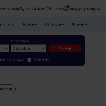
erz aplikację
22 270 31 20
Ulubione
Zaloguj się do myTUI
erunki
Hotele
Atrakcje
Więcej
Uczestnicy
Szukaj
2 dorosłych
Hotele luksusowe
Bestsellery
olotem