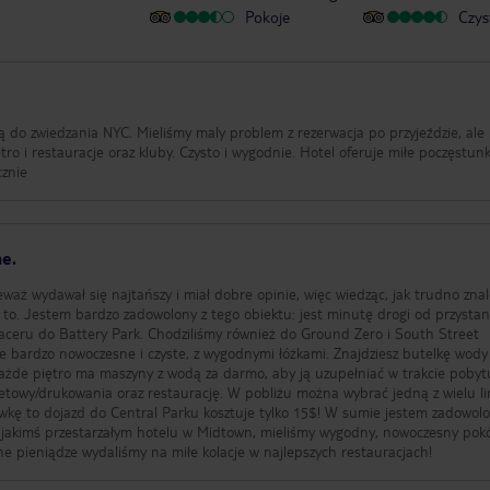
Pokoje
Czys
ą do zwiedzania NYC. Mieliśmy maly problem z rezerwacja po przyjeździe, ale
tro i restauracje oraz kluby. Czysto i wygodnie. Hotel oferuje miłe poczęstunk
cznie
ne.
waż wydawał się najtańszy i miał dobre opinie, więc wiedząc, jak trudno zna
to. Jestem bardzo zadowolony z tego obiektu: jest minutę drogi od przysta
paceru do Battery Park. Chodziliśmy również do Ground Zero i South Street
ale bardzo nowoczesne i czyste, z wygodnymi łóżkami. Znajdziesz butelkę wody
każde piętro ma maszyny z wodą za darmo, aby ją uzupełniać w trakcie pobyt
netowy/drukowania oraz restaurację. W pobliżu można wybrać jedną z wielu lin
sówkę to dojazd do Central Parku kosztuje tylko 15$! W sumie jestem zadowolo
w jakimś przestarzałym hotelu w Midtown, mieliśmy wygodny, nowoczesny pok
e pieniądze wydaliśmy na miłe kolacje w najlepszych restauracjach!