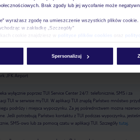
połecznościowych. Brak zgody lub jej wycofanie może negatywni
atni remont kapitalny: 2013
Recepcja, sejf hotelowy:
ie” wyrażasz zgodę na umieszczenie wszystkich plików cookie
et: WLAN/WiFi, w miejscach ogólnodostępnych: za opłatą
Formy płatnośc
wchodząc w zakładkę „Szczegóły”
erican Express, Diners
Parking: parking (w zależności od dostępności),
ikach cookie znajdziesz w
polityce plików cookies
oraz
polity
ż: za opłatą
Sale konferencyjne: Sale konferencyjne: 1
Piętra: 12, sale:
Spersonalizuj
Z
rk JFK Airport
a wyłącznie poprzez TUI Service Center 24/7: telefonicznie, SMS i za
acji TUI w serwisie myTUI. W aplikacji TUI znajdą Państwo mnóstwo przy
biegu podróży i miejsca wypoczynku. Za jej pośrednictwem można rezerw
wne. Jeśli potrzebują Państwo kontaktu z TUI podczas wypoczynku, jeste
icznie, SMS-owo lub za pomocą czatu w aplikacji TUI. Szczegóły
tutaj
.