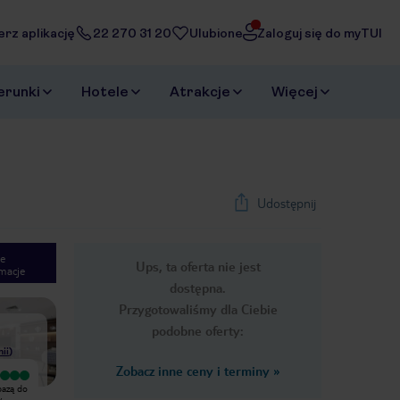
erz aplikację
22 270 31 20
Ulubione
Zaloguj się do myTUI
erunki
Hotele
Atrakcje
Więcej
Udostępnij
e
Ups, ta oferta nie jest
macje
1
/
32
dostępna.
Next slide
Przygotowaliśmy dla Ciebie
podobne oferty:
nii
)
Zobacz inne ceny i terminy
»
Bardzo dobry
Wyjątkowy
bazą do
Zarezerwowałem ten hotel,
Hotel jest bardzo przyjemną bazą do
y
ponieważ wydawał się najtańszy i miał
zwiedzania NYC. Mieliśmy maly