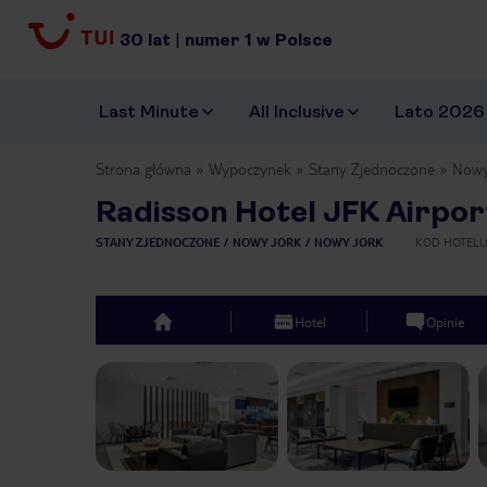
30
lat
|
numer
1
w Polsce
Last Minute
All Inclusive
Lato 2026
Strona główna
Wypoczynek
Stany Zjednoczone
Nowy
Radisson Hotel JFK Airpor
STANY ZJEDNOCZONE
NOWY JORK
NOWY JORK
KOD HOTEL
Hotel
Opinie
top
Previous slide