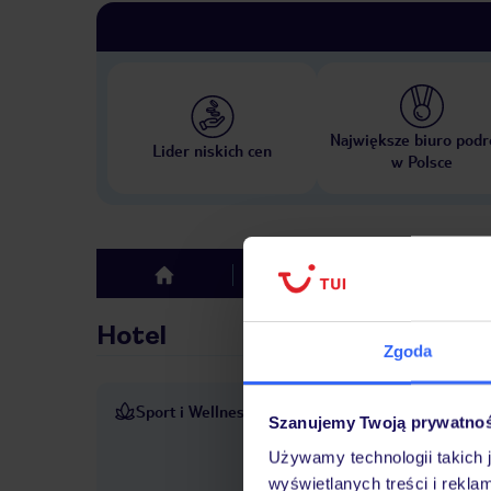
Największe biuro podr
Lider niskich cen
w Polsce
Hotel
Opinie
top
Hotel
Zgoda
Sport i Wellness
Aby spędzić czas wolny w el
Szanujemy Twoją prywatno
Goście mogą zrelaksować się 
Używamy technologii takich 
bilard i piesze wycieczki. 
wyświetlanych treści i rekla