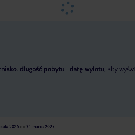
tnisko
,
długość pobytu
i
datę wylotu
, aby wyświe
opada 2026
do
31 marca 2027