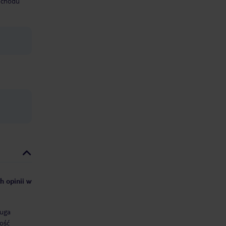
mochodu
h opinii w
uga
ość