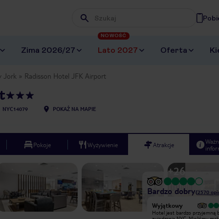
Pobi
Wpisz frazę, której szukasz
NOWOŚĆ
Zima 2026/27
Lato 2027
Oferta
Ki
 Jork
Radisson Hotel JFK Airport
t
U
NYC14079
POKAŻ NA MAPIE
Ważn
Pokoje
Wyżywienie
Atrakcje
infor
+
26
Bardzo dobry
(
2570
opi
Bardzo dobry
Wyjątkowy
Zarezerwowałem ten hotel,
Hotel jest bardzo przyjemną 
ponieważ wydawał się najtańszy i miał
zwiedzania NYC. Mieliśmy mal