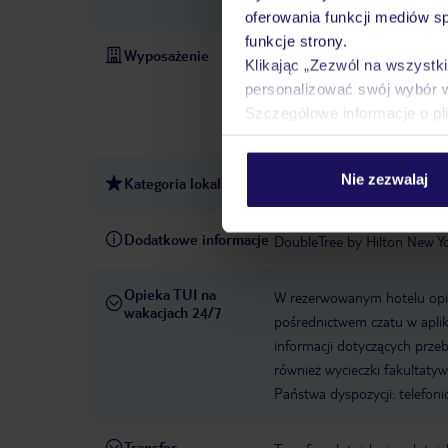
saun: 1
Sauna: bezpłatnie
oferowania funkcji mediów s
funkcje strony.
Wyposażenie
Otwarcie hotelu: 1959
Ost
Klikając „Zezwól na wszystk
bezpłatnie
Winda
Intern
personalizować swój wybór 
Card / VISA, MasterCard, Am
Szczegółowe informacje o pl
niestrzeżony: za opłatą, gara
Nie zezwalaj
Kategoria lokalna
3 gwiazdki
Dodatkowe informacje
DoubleTree by Hilton New Yo
Opieka TUI na
W rezerwowanym hotelu opiek
wakacjach 24/7
pośrednictwem czatu w aplik
informacji dotyczących prze
również wycieczki fakultaty
Państwa dyspozycji: telefon
Transfer