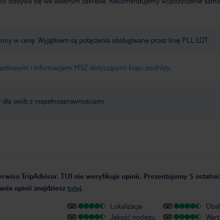
otnisko odbywa się we własnym zakresie. Rekomendujemy wypożyczenie sa
zony w cenę. Wyjątkiem są połączenia obsługiwane przez linię PLL LOT.
jazdowymi i informacjami MSZ dotyczącymi kraju podróży
.
y dla osób z niepełnosprawnościami
rwisu TripAdvisor. TUI nie weryfikuje opinii. Prezentujemy 5 ostatnic
nia opinii znajdziesz
tutaj
.
Lokalizacja
Obsł
Jakość noclegu
Wart