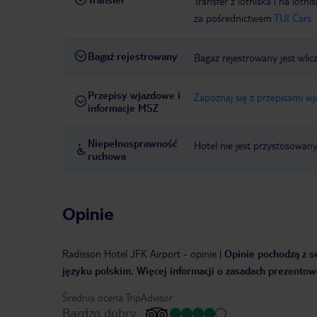
Transfer z lotniska i na l
za pośrednictwem
TUI Cars.
Bagaż rejestrowany
Bagaż rejestrowany jest wlic
Przepisy wjazdowe i
Zapoznaj się z przepisami w
informacje MSZ
Niepełnosprawność
Hotel nie jest przystosowan
ruchowa
Opinie
Radisson Hotel JFK Airport
-
opinie
|
Opinie pochodzą z se
języku polskim. Więcej informacji o zasadach prezentowa
Średnia ocena TripAdvisor:
Bardzo dobry