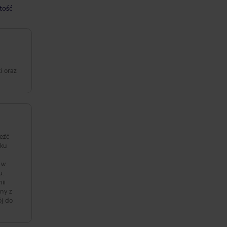
tość
i oraz
leźć
nku
 w
u.
ii
ny z
ój do