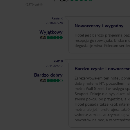
(2570 opinii)
Kasia R
2018-07-28
Nowoczesny i wygodny
Wyjątkowy
Hotel jest bardzo przyjemną baz
recepcja go rozwiązała. Blisko me
degustacje wina. Polecam serde
kk018
2011-09-17
Bardzo czyste i nowoczes
Bardzo dobry
Zarezerwowałem ten hotel, ponie
dobry hotel w NY, poszedłem na 
metra Wall Street i w zasięgu s
Seaport. Pokoje nie były duże, 
swoim pokoju po przyjeździe, a 
Hotel posiada także kącik inter
metra, ale jeśli preferujesz tak
wyboru: zamiast zatrzymać się 
powrotów na noc, a zaoszczędzon