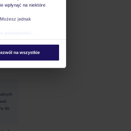
e wpłynąć na niektóre
. Możesz jednak
i: TUI
ce prywatności
.
 385
ezwól na wszystkie
datnych
ować
śmy do