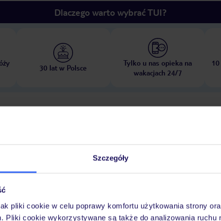
Dlaczego warto wybrać TUI?
óży
Tylko u nas opieka na
10
30 lat w Polsce
wakacjach 24/7
Ważn
Pokoje
Wyżywienie
Atrakcje
infor
Szczegóły
astyczny sposób, można skorzystać z hotelowej oferty sportowej i rozrywk
ść
na tarasie słonecznym. Dostępne są różne zajęcia, w tym minigolf, siłowni
jak pliki cookie w celu poprawy komfortu użytkowania strony or
Program rozrywkowy obejmuje program rozrywkowy i kasyno.
Sala fitness
m. Pliki cookie wykorzystywane są także do analizowania ruchu 