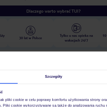
Dlaczego warto wybrać TUI?
óży
Tylko u nas opieka na
10
30 lat w Polsce
wakacjach 24/7
Ważn
Pokoje
Wyżywienie
Atrakcje
infor
Szczegóły
ść
ie na dachu
leżaki: w cenie
parasole: w cenie
jak pliki cookie w celu poprawy komfortu użytkowania strony or
m. Pliki cookie wykorzystywane są także do analizowania ruchu 