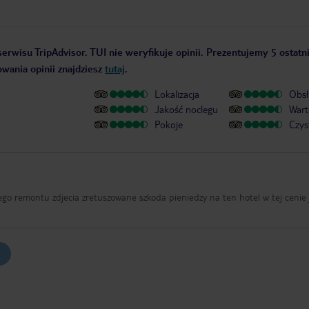
erwisu TripAdvisor. TUI nie weryfikuje opinii. Prezentujemy 5 ostatni
owania opinii znajdziesz
tutaj
.
Lokalizacja
Obsł
Jakość noclegu
Wart
Pokoje
Czys
ego remontu zdjecia zretuszowane szkoda pieniedzy na ten hotel w tej cenie 