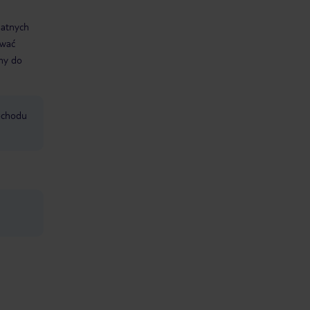
datnych
ować
śmy do
mochodu