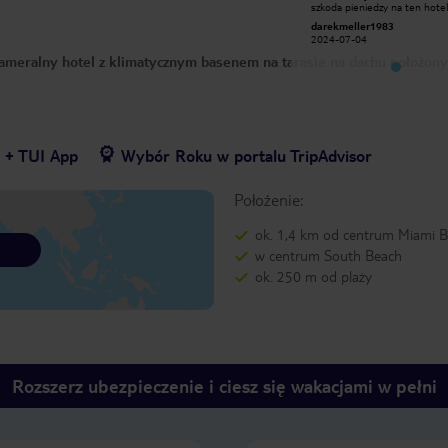
szkoda pieniedzy na ten hotel w tej
szkoda pieniedzy na ten hotel
cenie jest wiele innych
cenie jest wiele innych
darekmeller1983
darekmeller1983
2024-07-04
2024-07-04
ameralny hotel z klimatycznym basenem na tarasie na dachu położony
7 + TUI App
Wybór Roku w portalu TripAdvisor
Położenie:
ok. 1,4 km od centrum Miami 
w centrum South Beach
ok. 250 m od plaży
Rozszerz ubezpieczenie i ciesz się wakacjami w pełni