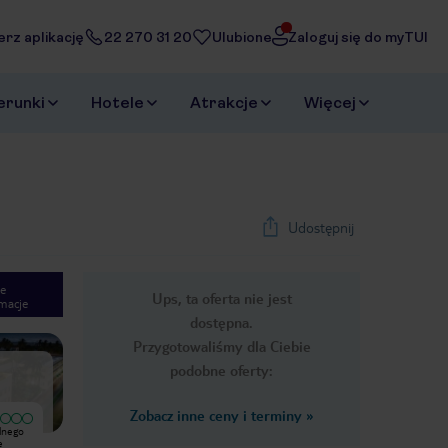
erz aplikację
22 270 31 20
Ulubione
Zaloguj się do myTUI
erunki
Hotele
Atrakcje
Więcej
Udostępnij
e
Ups, ta oferta nie jest
macje
1
/
34
dostępna.
Next slide
Przygotowaliśmy dla Ciebie
podobne oferty:
Zobacz inne ceny i terminy
»
alnego
stary hotel wymagajacy kapitalnego
e
remontu zdjecia zretuszowane