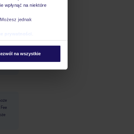
e wpłynąć na niektóre
. Możesz jednak
ce prywatności
.
ezwól na wszystkie
może
y Fee
oże