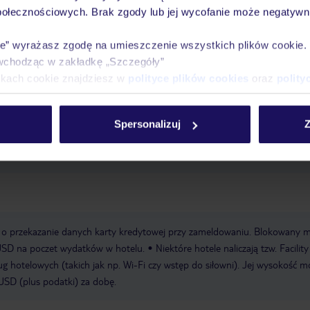
surfing: w ofercie firm zewnętrznych
połecznościowych. Brak zgody lub jej wycofanie może negatywni
a opłatą
winda
ogród
taras na dachu
Wi-Fi: w całym hotelu, w
ie” wyrażasz zgodę na umieszczenie wszystkich plików cookie
rking: niestrzeżony, za noc ok. 18 USD
parking: strzeżony, za noc ok. 39
wchodząc w zakładkę „Szczegóły”
sala konferencyjna
ikach cookie znajdziesz w
polityce plików cookies
oraz
polity
Express, Diners Club
Spersonalizuj
Z
ć o przekazanie danych karty kredytowej przy zameldowaniu. Blokowany 
USD na poczet wydatków w hotelu.
Niektóre hotele naliczają tzw. Facilit
g hotelowych (takich jak np. Wi-Fi czy wstęp do siłowni). Jej wysokość m
USD (plus podatki) za dobę.