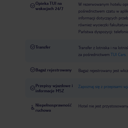
Opieka TUI na
W rezerwowanym hotelu opiek
wakacjach 24/7
pośrednictwem czatu w aplik
informacji dotyczących prze
również wycieczki fakultaty
Państwa dyspozycji: telefon
Transfer
Transfer z lotniska i na l
za pośrednictwem
TUI Cars.
Bagaż rejestrowany
Bagaż rejestrowany jest wli
Przepisy wjazdowe i
Zapoznaj się z przepisami w
informacje MSZ
Niepełnosprawność
Hotel nie jest przystosowan
ruchowa