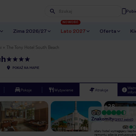
Pobi
Wpisz frazę, której szukasz
NOWOŚĆ
Zima 2026/27
Lato 2027
Oferta
Ki
i
The Tony Hotel South Beach
ch
POKAŻ NA MAPIE
Ważn
Pokoje
Wyżywienie
Atrakcje
infor
+
28
Znakomity
(
2957
opinii
)
stary hotel wymagajacy kapitalnego
stary hotel wymagajacy kapit
remontu zdjecia zretuszowane
remontu zdjecia zretuszowan