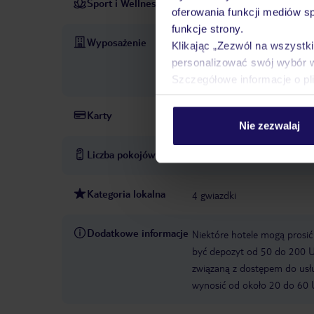
Sport i Wellness
siłownia
aerobik
PŁATNE
oferowania funkcji mediów s
funkcje strony.
Wyposażenie
recepcja
sejf: w recepcji, z
Klikając „Zezwól na wszystk
cenie
usługi konsjerża
pa
personalizować swój wybór 
USD
centrum biznesowe
Szczegółowe informacje o pl
Karty
Visa, MasterCard, American 
Nie zezwalaj
Liczba pokojów
73
Kategoria lokalna
4 gwiazdki
Dodatkowe informacje
Niektóre hotele mogą prosi
być depozyt od 50 do 200 
związaną z dostępem do usłu
wynosić od około 20 do 60 