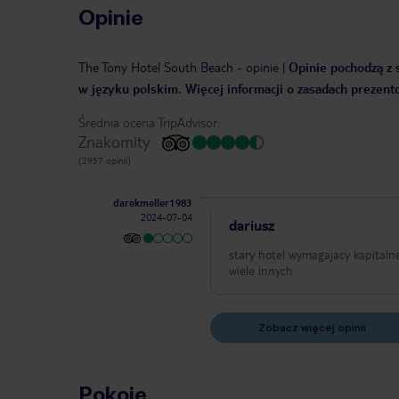
Opinie
The Tony Hotel South Beach
-
opinie
|
Opinie pochodzą z s
w języku polskim. Więcej informacji o zasadach prezent
Średnia ocena TripAdvisor:
Znakomity
(2957 opinii)
darekmeller1983
2024-07-04
dariusz
stary hotel wymagajacy kapitaln
wiele innych
Zobacz więcej opinii
Pokoje