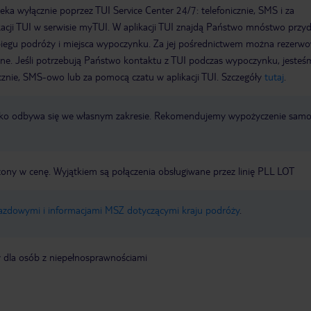
a wyłącznie poprzez TUI Service Center 24/7: telefonicznie, SMS i za
acji TUI w serwisie myTUI. W aplikacji TUI znajdą Państwo mnóstwo przy
biegu podróży i miejsca wypoczynku. Za jej pośrednictwem można rezerw
wne. Jeśli potrzebują Państwo kontaktu z TUI podczas wypoczynku, jeste
icznie, SMS-owo lub za pomocą czatu w aplikacji TUI. Szczegóły
tutaj
.
otnisko odbywa się we własnym zakresie. Rekomendujemy wypożyczenie sa
czony w cenę. Wyjątkiem są połączenia obsługiwane przez linię PLL LOT
jazdowymi i informacjami MSZ dotyczącymi kraju podróży
.
y dla osób z niepełnosprawnościami