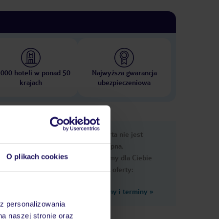
 000 hoteli w ponad 50
Najwyższa gwarancja
krajach
ubezpieczeniowa
e
Ups, ta oferta nie jest
macje
dostępna.
O plikach cookies
Przygotowaliśmy dla Ciebie
podobne oferty:
Zobacz inne ceny i terminy
»
az personalizowania
na naszej stronie oraz