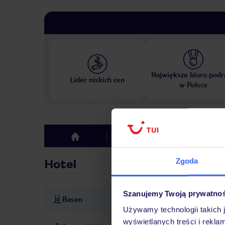
Największe biuro podr
Lider niskich cen
w Polsce
Hotel
Opinie
top
Zgoda
Hotel
Szanujemy Twoją prywatno
Basen
basen: zewnętrzny, na taras
Używamy technologii takich 
wyświetlanych treści i rekla