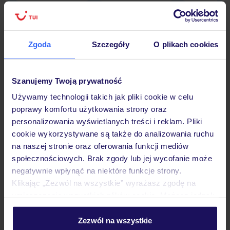
Zgoda
Szczegóły
O plikach cookies
Hotel
Szanujemy Twoją prywatność
Opinie
Używamy technologii takich jak pliki cookie w celu
poprawy komfortu użytkowania strony oraz
personalizowania wyświetlanych treści i reklam. Pliki
Pokoje
cookie wykorzystywane są także do analizowania ruchu
na naszej stronie oraz oferowania funkcji mediów
społecznościowych. Brak zgody lub jej wycofanie może
Wyżywienie
negatywnie wpłynąć na niektóre funkcje strony.
Klikając „Zezwól na wszystkie” wyrażasz zgodę na
umieszczenie wszystkich plików cookie. Możesz jednak
Atrakcje
personalizować swój wybór wchodząc w zakładkę
„Szczegóły”
Zezwól na wszystkie