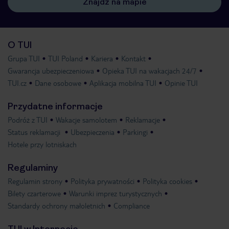
Znajdź na mapie
O TUI
Grupa TUI
TUI Poland
Kariera
Kontakt
Gwarancja ubezpieczeniowa
Opieka TUI na wakacjach 24/7
TUI.cz
Dane osobowe
Aplikacja mobilna TUI
Opinie TUI
Przydatne informacje
Podróż z TUI
Wakacje samolotem
Reklamacje
Status reklamacji
Ubezpieczenia
Parkingi
Hotele przy lotniskach
Regulaminy
Regulamin strony
Polityka prywatności
Polityka cookies
Bilety czarterowe
Warunki imprez turystycznych
Standardy ochrony małoletnich
Compliance