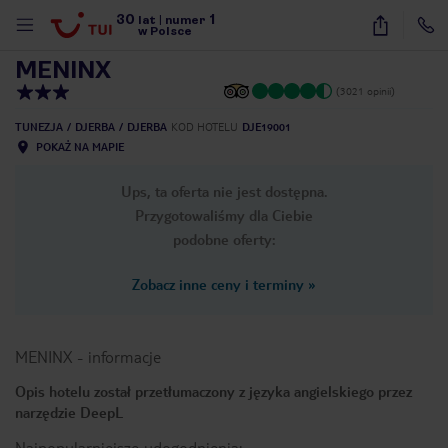
30
1
1
/
16
lat
|
numer
w Polsce
MENINX
(3021 opinii)
TUNEZJA
DJERBA
DJERBA
KOD HOTELU
DJE19001
POKAŻ NA MAPIE
Ups, ta oferta nie jest dostępna.
Przygotowaliśmy dla Ciebie
podobne oferty:
Zobacz inne ceny i terminy
»
MENINX
-
informacje
Opis hotelu został przetłumaczony z języka angielskiego przez
narzędzie DeepL
nute
Najpopularniejsze udogodnienia: