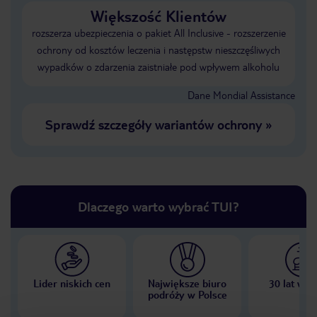
Większość Klientów
rozszerza ubezpieczenia o pakiet All Inclusive - rozszerzenie
ochrony od kosztów leczenia i następstw nieszczęśliwych
wypadków o zdarzenia zaistniałe pod wpływem alkoholu
Dane Mondial Assistance
Sprawdź szczegóły wariantów ochrony
»
Dlaczego warto wybrać TUI?
Lider niskich cen
Największe biuro
30 lat w P
podróży w Polsce