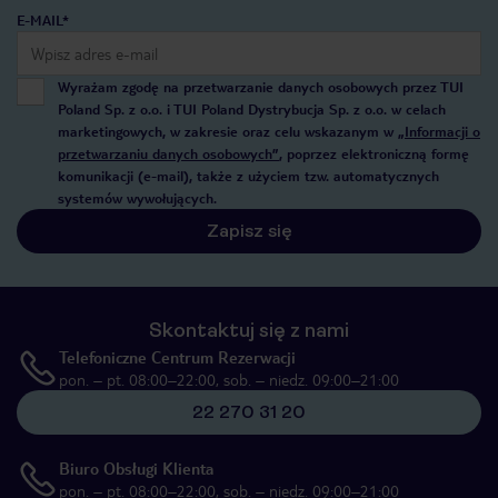
E-MAIL*
Wyrażam zgodę na przetwarzanie danych osobowych przez TUI
Poland Sp. z o.o. i TUI Poland Dystrybucja Sp. z o.o. w celach
marketingowych, w zakresie oraz celu wskazanym w
„Informacji o
przetwarzaniu danych osobowych”
, poprzez elektroniczną formę
komunikacji (e-mail), także z użyciem tzw. automatycznych
systemów wywołujących.
Zapisz się
Skontaktuj się z nami
Telefoniczne Centrum Rezerwacji
pon. – pt. 08:00–22:00, sob. – niedz. 09:00–21:00
22 270 31 20
Biuro Obsługi Klienta
pon. – pt. 08:00–22:00, sob. – niedz. 09:00–21:00