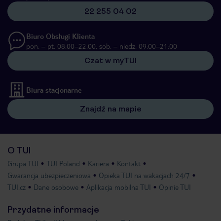
22 255 04 02
Biuro Obsługi Klienta
pon. – pt. 08:00–22:00, sob. – niedz. 09:00–21:00
Czat w myTUI
Biura stacjonarne
Znajdź na mapie
O TUI
Grupa TUI
TUI Poland
Kariera
Kontakt
Gwarancja ubezpieczeniowa
Opieka TUI na wakacjach 24/7
TUI.cz
Dane osobowe
Aplikacja mobilna TUI
Opinie TUI
Przydatne informacje