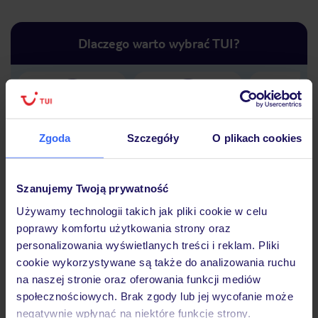
Dlaczego warto wybrać TUI?
Lider niskich cen
Największe biuro
30 lat w P
podróży w Polsce
Zgoda
Szczegóły
O plikach cookies
Szanujemy Twoją prywatność
Używamy technologii takich jak pliki cookie w celu
Hotel
poprawy komfortu użytkowania strony oraz
personalizowania wyświetlanych treści i reklam. Pliki
cookie wykorzystywane są także do analizowania ruchu
Opinie
na naszej stronie oraz oferowania funkcji mediów
społecznościowych. Brak zgody lub jej wycofanie może
negatywnie wpłynąć na niektóre funkcje strony.