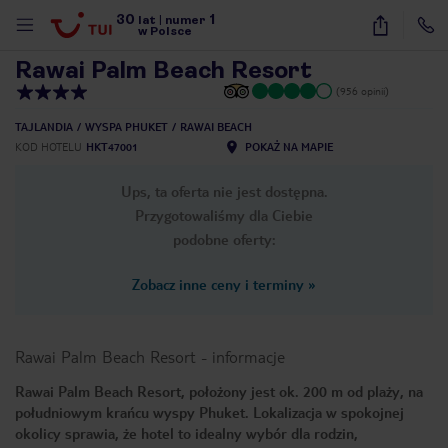
30
1
1
/
36
lat
|
numer
w Polsce
Rawai Palm Beach Resort
(956 opinii)
TAJLANDIA
WYSPA PHUKET
RAWAI BEACH
KOD HOTELU
HKT47001
POKAŻ NA MAPIE
Ups, ta oferta nie jest dostępna.
Przygotowaliśmy dla Ciebie
podobne oferty:
Zobacz inne ceny i terminy
»
Rawai Palm Beach Resort
-
informacje
Rawai Palm Beach Resort, położony jest ok. 200 m od plaży, na
południowym krańcu wyspy Phuket. Lokalizacja w spokojnej
nute
okolicy sprawia, że hotel to idealny wybór dla rodzin,