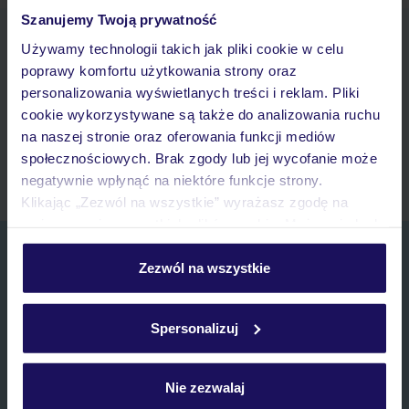
Szanujemy Twoją prywatność
Pobierz bezpłatną aplikację TUI
Używamy technologii takich jak pliki cookie w celu
Szybkie wyszukiwanie i przeglądanie ofert
poprawy komfortu użytkowania strony oraz
Lista ulubionych ofert i możliwość ich udostępniania
personalizowania wyświetlanych treści i reklam. Pliki
Historia wyszukiwań i ostatnio oglądanych ofert
cookie wykorzystywane są także do analizowania ruchu
Kontakt z TUI i wszystkie informacje o Twojej rezerwacji w
na naszej stronie oraz oferowania funkcji mediów
myTUI
społecznościowych. Brak zgody lub jej wycofanie może
negatywnie wpłynąć na niektóre funkcje strony.
Klikając „Zezwól na wszystkie” wyrażasz zgodę na
umieszczenie wszystkich plików cookie. Możesz jednak
personalizować swój wybór wchodząc w zakładkę
Zapisz się do newslettera
„Szczegóły”
Zezwól na wszystkie
IMIĘ*
Szczegółowe informacje o plikach cookie znajdziesz
w
polityce plików cookies
oraz
polityce prywatności
.
Spersonalizuj
E-MAIL*
Nie zezwalaj
Wyrażam zgodę na przetwarzanie danych osobowych przez TUI