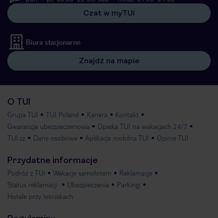
Czat w myTUI
Biura stacjonarne
Znajdź na mapie
O TUI
Grupa TUI
TUI Poland
Kariera
Kontakt
Gwarancja ubezpieczeniowa
Opieka TUI na wakacjach 24/7
TUI.cz
Dane osobowe
Aplikacja mobilna TUI
Opinie TUI
Przydatne informacje
Podróż z TUI
Wakacje samolotem
Reklamacje
Status reklamacji
Ubezpieczenia
Parkingi
Hotele przy lotniskach