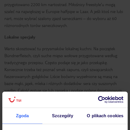
przygotowano 2200 km nartostrad. Miłośnicy freestyle'u mogą
szaleć na największej w Europie halfpipe w Laax. A jeśli ktoś nie lubi
nart, może wybrać szalony zjazd saneczkami – do wyboru aż 60
różnorodnych torów saneczkowych.
Lokalne specjały
Warto skosztować tu przysmaków lokalnej kuchni. Na początek
Bündnerfleisch, czyli suche mięso wołowe przygotowane według
tradycyjnego przepisu. Często podaje się je jako przekąskę.
Koniecznie trzeba też poznać smak capuns, czyli szwajcarskich
faszerowanych gołąbków. Liście boćwiny wypełnione są masą na
bazie mąki, jajek, mleka i różnych dodatków: sera czy suszonych
wędlin. Całość gotuje się lub zapieka i podaje polane śmietanowym
sosem. Smakuje naprawdę dobrze.
Zgoda
Szczegóły
O plikach cookies
Ubezpieczenia turystyczne Gryzonia - dowiedz się więcej »