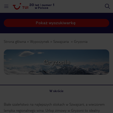
30
1
lat
|
numer
w Polsce
Pokaż wyszukiwarkę
Strona główna
Wypoczynek
Szwajcaria
Gryzonia
Gryzonia
W skrócie
Białe szaleństwo na najlepszych stokach w Szwajcarii, a wieczorem
nute
lampka regionalnego wina. Urlop zimowy w Gryzonii to idealny