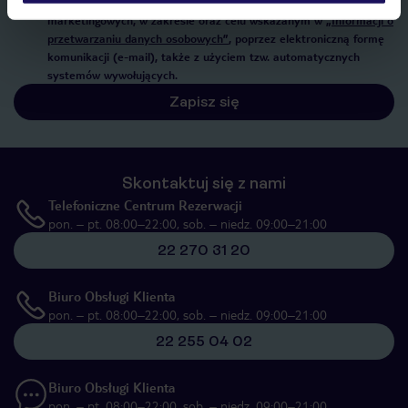
Poland Sp. z o.o. i TUI Poland Dystrybucja Sp. z o.o. w celach
marketingowych, w zakresie oraz celu wskazanym w
„Informacji o
przetwarzaniu danych osobowych”
, poprzez elektroniczną formę
komunikacji (e-mail), także z użyciem tzw. automatycznych
systemów wywołujących.
Zapisz się
Skontaktuj się z nami
Telefoniczne Centrum Rezerwacji
pon. – pt. 08:00–22:00, sob. – niedz. 09:00–21:00
22 270 31 20
Biuro Obsługi Klienta
pon. – pt. 08:00–22:00, sob. – niedz. 09:00–21:00
22 255 04 02
Biuro Obsługi Klienta
pon. – pt. 08:00–22:00, sob. – niedz. 09:00–21:00