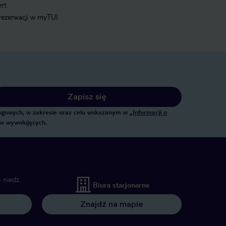
ert
 rezerwacji w myTUI
Zapisz się
tingowych, w zakresie oraz celu wskazanym w
„Informacji o
ów wywołujących.
 niedz.
Biura stacjonarne
Znajdź na mapie