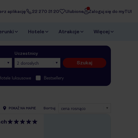
erz aplikację
22 270 31 20
Ulubione
Zaloguj się do myTUI
erunki
Hotele
Atrakcje
Więcej
Uczestnicy
Szukaj
2 dorosłych
Hotele luksusowe
Bestsellery
cena rosnąco
POKAŻ NA MAPIE
Sortuj
ach