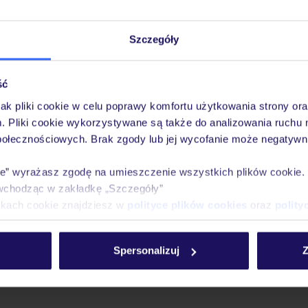
Szczegóły
ść
jak pliki cookie w celu poprawy komfortu użytkowania strony or
m. Pliki cookie wykorzystywane są także do analizowania ruchu 
połecznościowych. Brak zgody lub jej wycofanie może negatywni
ie” wyrażasz zgodę na umieszczenie wszystkich plików cookie
wchodząc w zakładkę „Szczegóły”
ikach cookie znajdziesz w
polityce plików cookies
oraz
polity
Spersonalizuj
Z