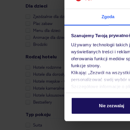
Dla dzieci
Zjeżdzalnie dla dzieci
Zgoda
Plac zabaw
Menu dla dzieci
Szanujemy Twoją prywatno
Animacje dla dzieci
Brodziki
Używamy technologii takich 
wyświetlanych treści i rekla
Rodzaj hotelu
oferowania funkcji mediów s
funkcje strony.
Hotele rodzinne
Klikając „Zezwól na wszystk
Hotele dla dorosłych
personalizować swój wybór 
Hotele miejskie - City Break
Szczegółowe informacje o pl
Hotele kameralne
Hotele luksusowe
Bestsellery
Nie zezwalaj
Typ pokoju
Suita