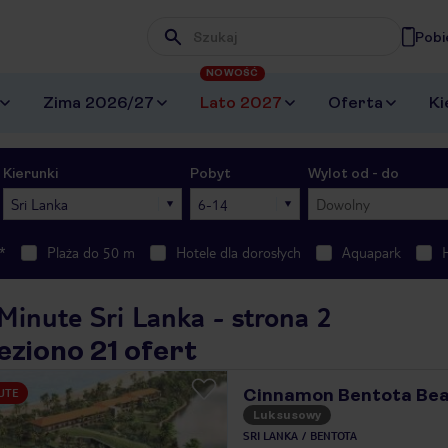
Pobi
Wpisz frazę, której szukasz
NOWOŚĆ
Zima 2026/27
Lato 2027
Oferta
Ki
Kierunki
Pobyt
Wylot od - do
Sri Lanka
6-14
Dowolny
*
Plaża do 50 m
Hotele dla dorosłych
Aquapark
Minute Sri Lanka - strona 2
eziono 21 ofert
Cinnamon Bentota Be
UTE
Luksusowy
SRI LANKA
BENTOTA