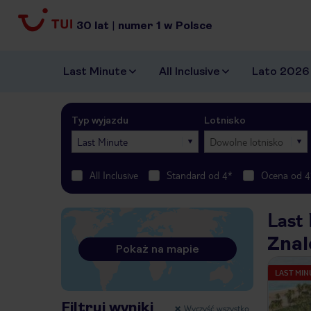
30
lat
|
numer
1
w Polsce
Last Minute
All Inclusive
Lato 2026
Typ wyjazdu
Lotnisko
Last Minute
Dowolne lotnisko
All Inclusive
Standard od 4*
Ocena od 4
Last 
Znal
Pokaż na mapie
LAST MIN
Filtruj wyniki
Wyczyść wszystko