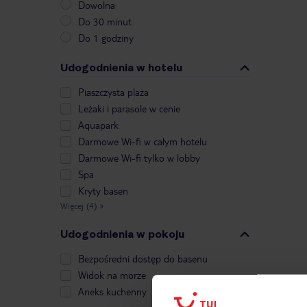
Dowolna
Do 30 minut
Do 1 godziny
Udogodnienia w hotelu
Piaszczysta plaża
Leżaki i parasole w cenie
Aquapark
Darmowe Wi-fi w całym hotelu
Darmowe Wi-fi tylko w lobby
Spa
Kryty basen
Więcej (4)
»
Udogodnienia w pokoju
Bezpośredni dostęp do basenu
Widok na morze
Aneks kuchenny