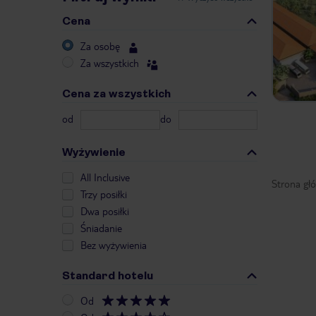
Cena
Za osobę
Za wszystkich
Cena za wszystkich
od
do
Wyżywienie
All Inclusive
Strona gł
Trzy posiłki
Dwa posiłki
Śniadanie
Bez wyżywienia
Standard hotelu
Od