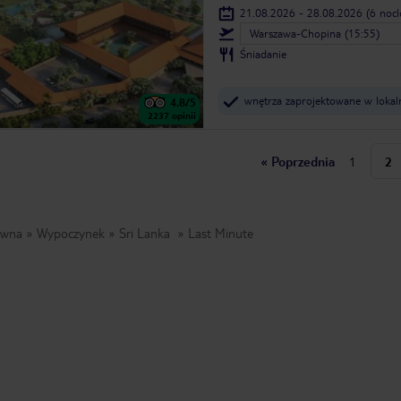
21.08.2026 - 28.08.2026
(6 noc
Warszawa-Chopina (15:55)
Śniadanie
wnętrza zaprojektowane w lokaln
4.8
/5
2237
opinii
«
Poprzednia
1
2
ówna
Wypoczynek
Sri Lanka
Last Minute