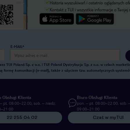
Historia wyszukiwań i ostatnio oglądanych of
Kontakt z TUI i wszystkie informacje o Twojej
E-MAIL*
 TUI Poland Sp. z o.o. i TUI Poland Dystrybucja Sp. z o.o. w celach marke
zną formę komunikacji (e-mail), także z użyciem tzw. automatycznych system
o Obsługi Klienta
Biuro Obsługi Klienta
– pt. 08:00–22:00, sob. – niedz.
pon. – pt. 08:00–22:00, sob. –
0–21:00
09:00–21:00
22 255 04 02
Czat w myTUI