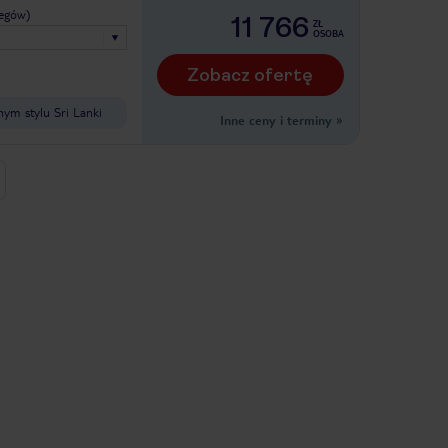
legów)
11 766
ZŁ
OSOBA
Zobacz ofertę
ym stylu Sri Lanki
Inne ceny i terminy
»