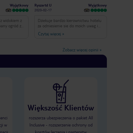
Wyjątkowy
Wyjątkowy
Ryszartd U
2020-02-17
 z widokiem z
Dziekuje bardzo kierownictwu hotelu
bany ogród z
za odniesienie sie do moich uwag i
uga
spostrzeżeń dot pobytu w Hotelu
Czytaj więcej
»
tym miła i
Hikka Tranz, i pomimo tego że były
pozytywne i podkreślające
jdzie coś dla
zaangażowanie hotelu mające na celu
Zobacz więcej opinii
»
o restauracji
jak najlepsze spełnianie życzeń i
sze
oczekiwań gości, to stanowić mogą
ne panie
element służący do dalszej poprawy
 które mogły by
świadczonych usług. Pozdrawiam raz
ch hotelach
jeszcze i życzę powodzenia
ym terenie
chętny do
szcze wrócimy
ali wszystkim
Większość Klientów
i Lankę bo
5 gwiazdek, a
ika i Bogdan
ienci
rozszerza ubezpieczenia o pakiet All
ji w
Inclusive - rozszerzenie ochrony od
nacji
kosztów leczenia i następstw