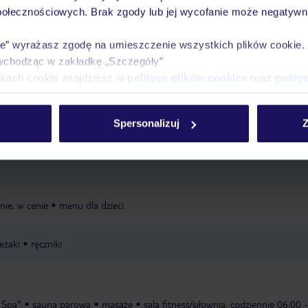
połecznościowych. Brak zgody lub jej wycofanie może negatywni
ie” wyrażasz zgodę na umieszczenie wszystkich plików cookie
Ważn
wchodząc w zakładkę „Szczegóły”
Pokoje
Wyżywienie
Atrakcje
infor
ikach cookie znajdziesz w
polityce plików cookies
oraz
polity
Spersonalizuj
Z
ej i lekko opadającej plaży
publiczna
piaszczysta
łagodnie
nie, w cenie
menu dla dzieci
eżaki
ręczniki
 Spa"
sauna parowa
masaże
sala fitness/siłownia: codziennie 06:00 -