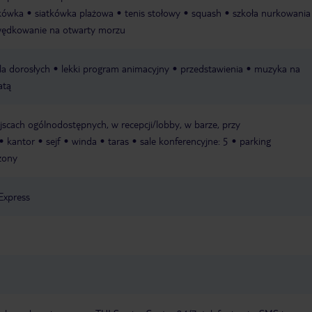
tkówka
siatkówka plażowa
tenis stołowy
squash
szkoła nurkowania
ędkowanie na otwarty morzu
a dorosłych
lekki program animacyjny
przedstawienia
muzyka na
atą
jscach ogólnodostępnych, w recepcji/lobby, w barze, przy
kantor
sejf
winda
taras
sale konferencyjne: 5
parking
żony
Express