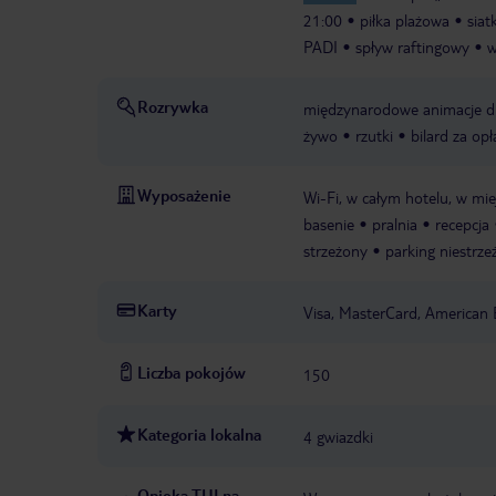
21:00
piłka plażowa
sia
PADI
spływ raftingowy
w
Rozrywka
międzynarodowe animacje dl
żywo
rzutki
bilard za opł
Wyposażenie
Wi-Fi, w całym hotelu, w mie
basenie
pralnia
recepcja
strzeżony
parking niestrze
Karty
Visa, MasterCard, American 
Liczba pokojów
150
Kategoria lokalna
4 gwiazdki
Opieka TUI na