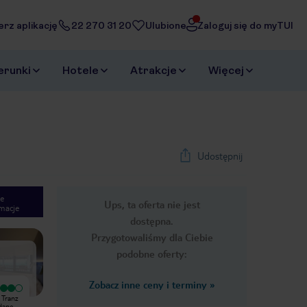
erz aplikację
22 270 31 20
Ulubione
Zaloguj się do myTUI
erunki
Hotele
Atrakcje
Więcej
Udostępnij
e
Ups, ta oferta nie jest
macje
1
/
12
dostępna.
Next slide
Przygotowaliśmy dla Ciebie
podobne oferty:
Zobacz inne ceny i terminy
»
Wyjątkowy
Wyjątkowy
 Tranz
Hotel pięknie położony z widokiem z
Dziekuje bardzo kierownictwu hotelu
dane.
balkonu na piękny zadbany ogród z
za odniesienie sie do moich uwag i