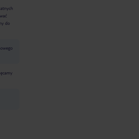
datnych
ować
śmy do
jsowego
chęcamy