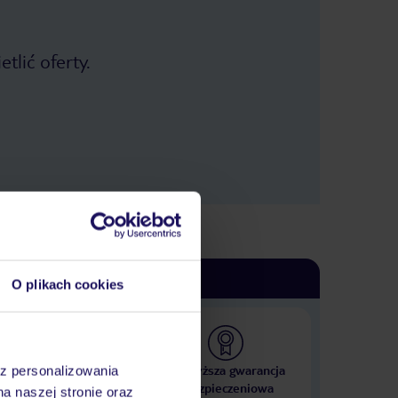
tlić oferty.
O plikach cookies
 000 hoteli w ponad 50
Najwyższa gwarancja
az personalizowania
krajach
ubezpieczeniowa
na naszej stronie oraz