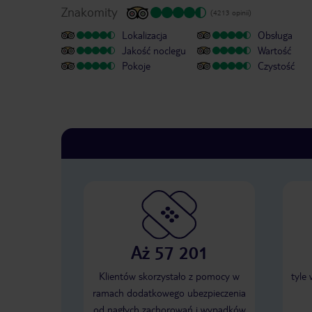
Znakomity
(4213 opinii)
Lokalizacja
Obsługa
Jakość noclegu
Wartość
Pokoje
Czystość
Aż 57 201
Klientów skorzystało z pomocy w
tyle
ramach dodatkowego ubezpieczenia
od nagłych zachorowań i wypadków