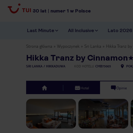
30
lat
|
numer
1
w Polsce
Last Minute
All Inclusive
Lato 2026
Strona główna
Wypoczynek
Sri Lanka
Hikka Tranz b
Hikka Tranz by Cinnamon
SRI LANKA
HIKKADUWA
KOD HOTELU
CMB75005
POK
Hotel
Opinie
top
Previous slide