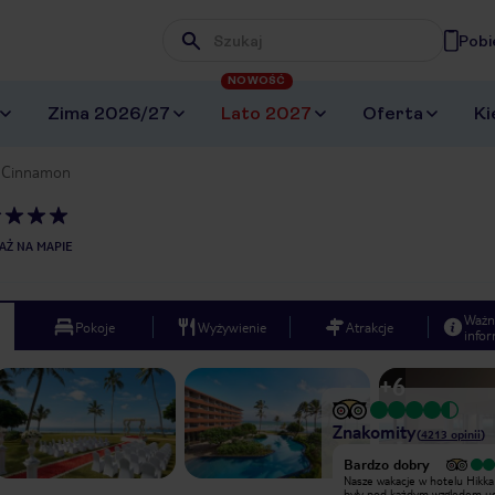
Pobi
Wpisz frazę, której szukasz
NOWOŚĆ
Zima 2026/27
Lato 2027
Oferta
Ki
y Cinnamon
AŻ NA MAPIE
Ważn
Pokoje
Wyżywienie
Atrakcje
infor
+
6
Znakomity
(
4213
opinii
)
Wyjątkowy
Bardzo dobry
Byliśmy w tym hotelu w kwietniu br z
Nasze wakacje w hotelu Hikka
Biurem Neckermann. Połozenie
były pod każdym względem u