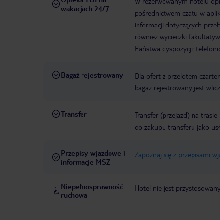
W rezerwowanym hotelu opiek
wakacjach 24/7
pośrednictwem czatu w aplik
informacji dotyczących prze
również wycieczki fakultaty
Państwa dyspozycji: telefon
Bagaż rejestrowany
Dla ofert z przelotem czart
bagaż rejestrowany jest wli
Transfer
Transfer (przejazd) na trasi
do zakupu transferu jako us
Przepisy wjazdowe i
Zapoznaj się z przepisami w
informacje MSZ
Niepełnosprawność
Hotel nie jest przystosowan
ruchowa