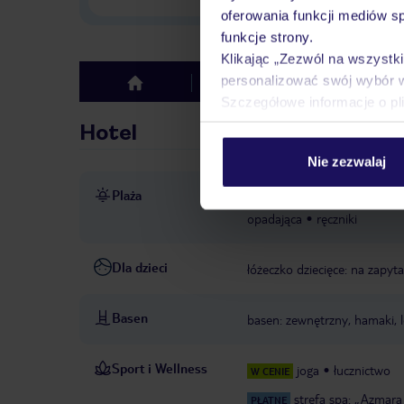
oferowania funkcji mediów s
funkcje strony.
Klikając „Zezwól na wszystk
personalizować swój wybór 
Hotel
Opinie
top
Szczegółowe informacje o pl
Hotel
Nie zezwalaj
Plaża
bezpośrednio przy piaszczyst
opadająca
ręczniki
Dla dzieci
łóżeczko dziecięce: na zapyta
Basen
basen: zewnętrzny, hamaki, l
Sport i Wellness
joga
łucznictwo
W CENIE
strefa spa: „Azmara
PŁATNE