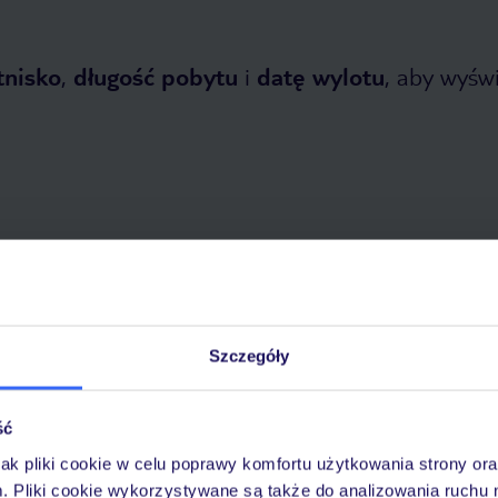
tnisko
,
długość pobytu
i
datę wylotu
, aby wyświe
opada 2026
do
1 kwietnia 2027
Dlaczego warto wybrać TUI?
Szczegóły
ść
óży
Tylko u nas opieka na
10
jak pliki cookie w celu poprawy komfortu użytkowania strony or
30 lat w Polsce
wakacjach 24/7
m. Pliki cookie wykorzystywane są także do analizowania ruchu 