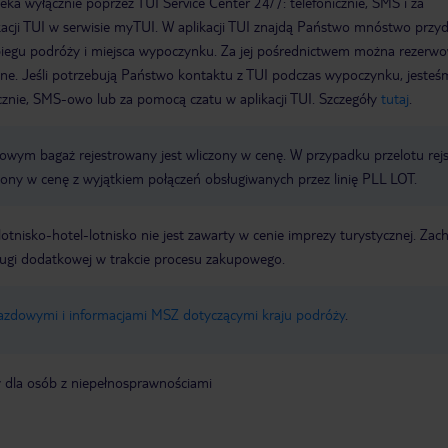
a wyłącznie poprzez TUI Service Center 24/7: telefonicznie, SMS i za
acji TUI w serwisie myTUI. W aplikacji TUI znajdą Państwo mnóstwo przy
biegu podróży i miejsca wypoczynku. Za jej pośrednictwem można rezerw
wne. Jeśli potrzebują Państwo kontaktu z TUI podczas wypoczynku, jeste
icznie, SMS-owo lub za pomocą czatu w aplikacji TUI. Szczegóły
tutaj
.
erowym bagaż rejestrowany jest wliczony w cenę. W przypadku przelotu re
czony w cenę z wyjątkiem połączeń obsługiwanych przez linię PLL LOT.
e lotnisko-hotel-lotnisko nie jest zawarty w cenie imprezy turystycznej. Za
ługi dodatkowej w trakcie procesu zakupowego.
jazdowymi i informacjami MSZ dotyczącymi kraju podróży
.
y dla osób z niepełnosprawnościami