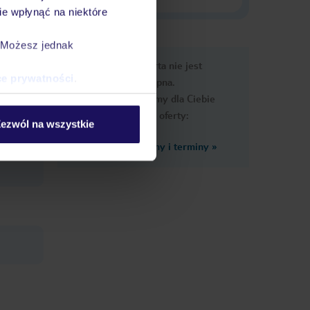
e wpłynąć na niektóre
. Możesz jednak
e
Ups, ta oferta nie jest
macje
ce prywatności
.
dostępna.
Przygotowaliśmy dla Ciebie
podobne oferty:
ezwól na wszystkie
Zobacz inne ceny i terminy
»