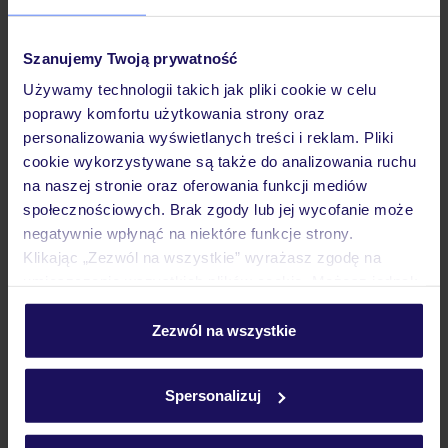
3.6
/5
Szanujemy Twoją prywatność
1513
opinii
Używamy technologii takich jak pliki cookie w celu
La Digue Island Lodge
poprawy komfortu użytkowania strony oraz
SESZELE
PRASLIN - LA DIGUE
WYSPA LA DIGUE
personalizowania wyświetlanych treści i reklam. Pliki
7 274
ZŁ
cookie wykorzystywane są także do analizowania ruchu
OSOBA
na naszej stronie oraz oferowania funkcji mediów
06.12.2026 - 14.12.2026
(6 noclegów)
społecznościowych. Brak zgody lub jej wycofanie może
Wrocław (14:15)
negatywnie wpłynąć na niektóre funkcje strony.
Śniadanie
Klikając „Zezwól na wszystkie” wyrażasz zgodę na
umieszczenie wszystkich plików cookie. Możesz jednak
sporty wodne na plaży
personalizować swój wybór wchodząc w zakładkę
„Szczegóły”
Zezwól na wszystkie
Szczegółowe informacje o plikach cookie znajdziesz
ZALICZKA 25%
w
polityce plików cookies
oraz
polityce prywatności
.
Spersonalizuj