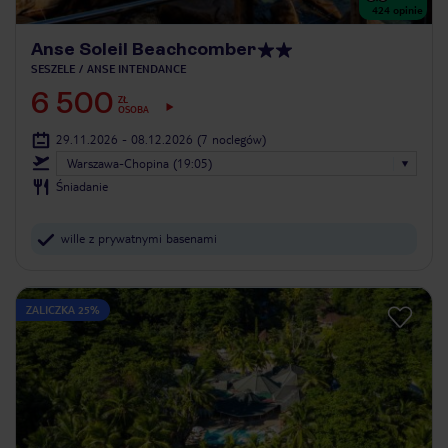
424
opinie
Anse Soleil Beachcomber
SESZELE
ANSE INTENDANCE
6 500
ZŁ
OSOBA
29.11.2026 - 08.12.2026
(7 noclegów)
Warszawa-Chopina (19:05)
Śniadanie
wille z prywatnymi basenami
ZALICZKA 25%