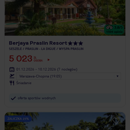
3.8
/5
1504
opinie
Berjaya Praslin Resort
SESZELE
PRASLIN - LA DIGUE
WYSPA PRASLIN
5 023
ZŁ
OSOBA
01.12.2026 - 10.12.2026
(7 noclegów)
Warszawa-Chopina (19:05)
Śniadanie
oferta sportów wodnych
ZALICZKA 25%