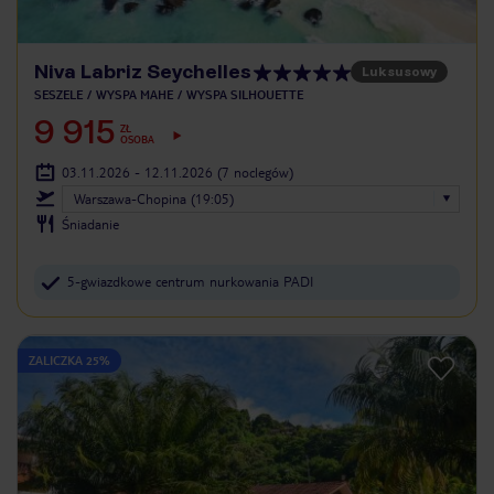
Niva Labriz Seychelles
Luksusowy
SESZELE
WYSPA MAHE
WYSPA SILHOUETTE
9 915
ZŁ
OSOBA
03.11.2026 - 12.11.2026
(7 noclegów)
Warszawa-Chopina (19:05)
Śniadanie
5-gwiazdkowe centrum nurkowania PADI
ZALICZKA 25%