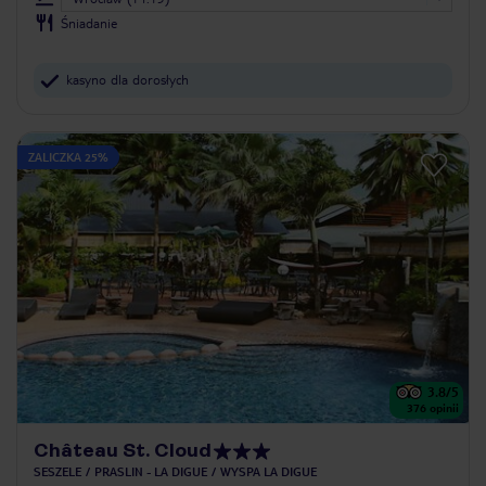
Śniadanie
kasyno dla dorosłych
ZALICZKA 25%
3.8
/5
376
opinii
Château St. Cloud
SESZELE
PRASLIN - LA DIGUE
WYSPA LA DIGUE