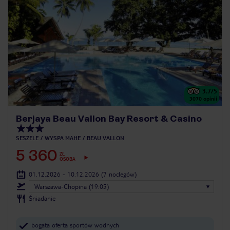
3.7
/5
3070
opinii
Berjaya Beau Vallon Bay Resort & Casino
SESZELE
WYSPA MAHE
BEAU VALLON
5 360
ZŁ
OSOBA
01.12.2026 - 10.12.2026
(7 noclegów)
Warszawa-Chopina (19:05)
Śniadanie
bogata oferta sportów wodnych