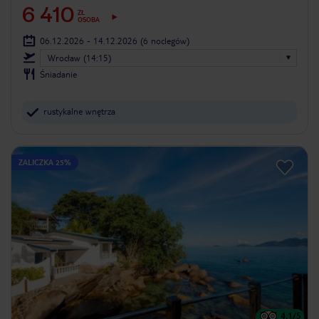
6 410
ZŁ
OSOBA
06.12.2026 - 14.12.2026
(6 noclegów)
Wrocław (14:15)
Śniadanie
rustykalne wnętrza
ZALICZKA 25%
4.1
/5