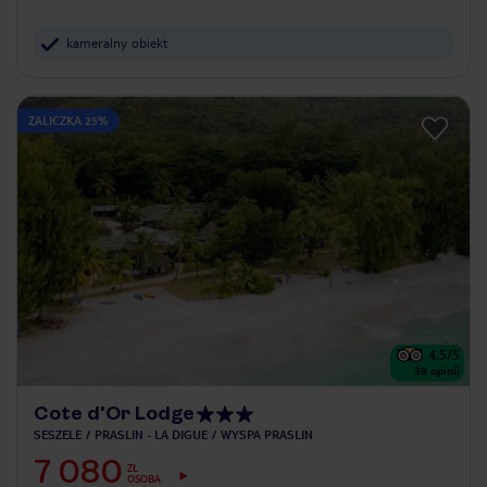
kameralny obiekt
ZALICZKA 25%
4.5
/5
38
opinii
Cote d'Or Lodge
SESZELE
PRASLIN - LA DIGUE
WYSPA PRASLIN
7 080
ZŁ
OSOBA