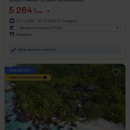
SESZELE
PRASLIN - LA DIGUE
WYSPA PRASLIN
5 284
ZŁ
OSOBA
24.11.2026 - 03.12.2026
(7 noclegów)
Warszawa-Chopina (19:05)
Śniadanie
oferta sportów wodnych
ZALICZKA 25%
OFERTA PROMOWANA