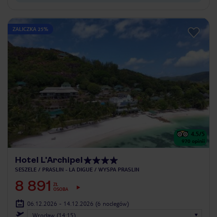
ZALICZKA 25%
4.5
/5
970
opinii
Hotel L'Archipel
SESZELE
PRASLIN - LA DIGUE
WYSPA PRASLIN
8 891
ZŁ
OSOBA
06.12.2026 - 14.12.2026
(6 noclegów)
Wrocław (14:15)