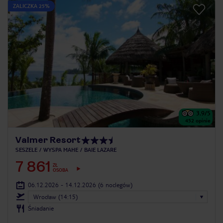
ZALICZKA 25%
3.9
/5
452
opinie
Valmer Resort
SESZELE
WYSPA MAHE
BAIE LAZARE
7 861
ZŁ
OSOBA
06.12.2026 - 14.12.2026
(6 noclegów)
Wrocław (14:15)
Śniadanie