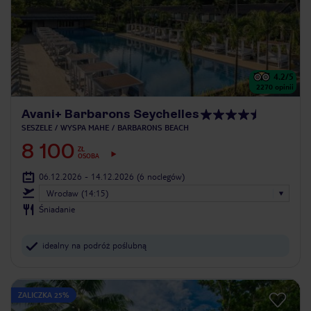
4.2
/5
2270
opinii
Avani+ Barbarons Seychelles
SESZELE
WYSPA MAHE
BARBARONS BEACH
8 100
ZŁ
OSOBA
06.12.2026 - 14.12.2026
(6 noclegów)
Wrocław (14:15)
Śniadanie
idealny na podróż poślubną
ZALICZKA 25%