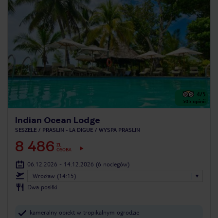
4
/5
505
opinii
Indian Ocean Lodge
SESZELE
PRASLIN - LA DIGUE
WYSPA PRASLIN
8 486
ZŁ
OSOBA
06.12.2026 - 14.12.2026
(6 noclegów)
Wrocław (14:15)
Dwa posiłki
kameralny obiekt w tropikalnym ogrodzie