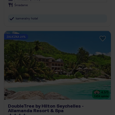
Śniadanie
kameralny hotel
ZALICZKA 25%
4.3
/5
1454
opinie
DoubleTree by Hilton Seychelles -
Allamanda Resort & Spa