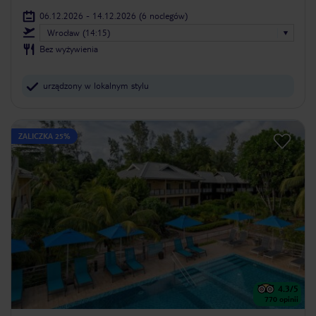
06.12.2026 - 14.12.2026
(6 noclegów)
Wrocław (14:15)
Bez wyżywienia
urządzony w lokalnym stylu
ZALICZKA 25%
4.3
/5
770
opinii