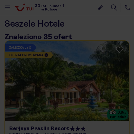
30
1
lat
|
numer
w Polsce
Seszele Hotele
Znaleziono 35 ofert
ZALICZKA 25%
OFERTA PROMOWANA
3.8
/5
1504
opinie
nute
Berjaya Praslin Resort