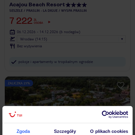
Acajou Beach Resort
SESZELE
PRASLIN - LA DIGUE
WYSPA PRASLIN
7 222
ZŁ
OSOBA
06.12.2026 - 14.12.2026
(6 noclegów)
Wrocław (14:15)
Bez wyżywienia
pokoje i apartamenty w tropikalnym ogrodzie
ZALICZKA 25%
Zgoda
Szczegóły
O plikach cookies