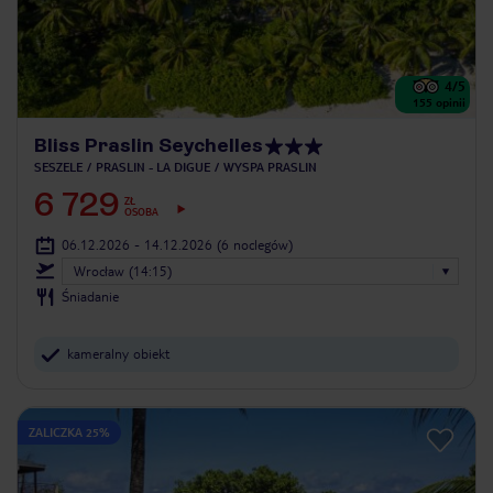
4
/5
155
opinii
Bliss Praslin Seychelles
SESZELE
PRASLIN - LA DIGUE
WYSPA PRASLIN
6 729
ZŁ
OSOBA
06.12.2026 - 14.12.2026
(6 noclegów)
Wrocław (14:15)
Śniadanie
kameralny obiekt
ZALICZKA 25%