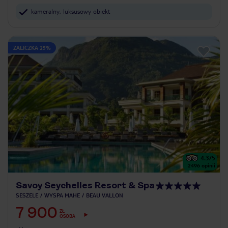
kameralny, luksusowy obiekt
ZALICZKA 25%
4.3
/5
2496
opinii
Savoy Seychelles Resort & Spa
SESZELE
WYSPA MAHE
BEAU VALLON
7 900
ZŁ
OSOBA