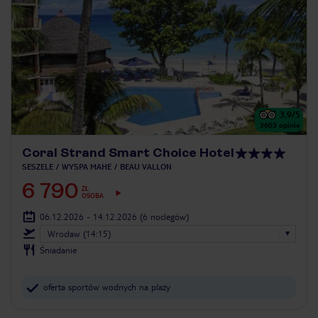
3.9
/5
3603
opinie
Coral Strand Smart Choice Hotel
SESZELE
WYSPA MAHE
BEAU VALLON
6 790
ZŁ
OSOBA
06.12.2026 - 14.12.2026
(6 noclegów)
Wrocław (14:15)
Śniadanie
oferta sportów wodnych na plaży