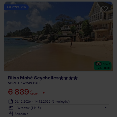
ZALICZKA 25%
3.9
/5
757
opinii
Bliss Mahé Seychelles
SESZELE
WYSPA MAHE
6 839
ZŁ
OSOBA
06.12.2026 - 14.12.2026
(6 noclegów)
Wrocław (14:15)
Śniadanie