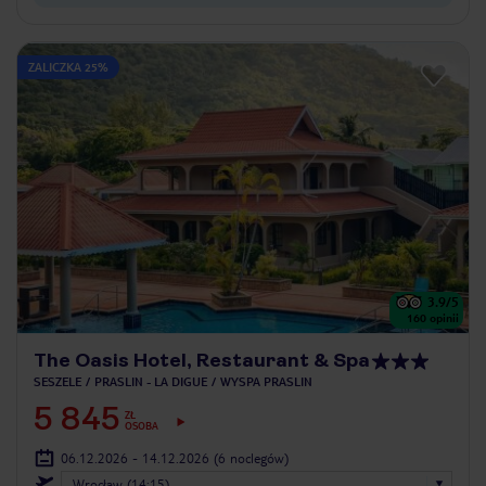
ZALICZKA 25%
3.9
/5
160
opinii
The Oasis Hotel, Restaurant & Spa
SESZELE
PRASLIN - LA DIGUE
WYSPA PRASLIN
5 845
ZŁ
OSOBA
06.12.2026 - 14.12.2026
(6 noclegów)
Wrocław (14:15)