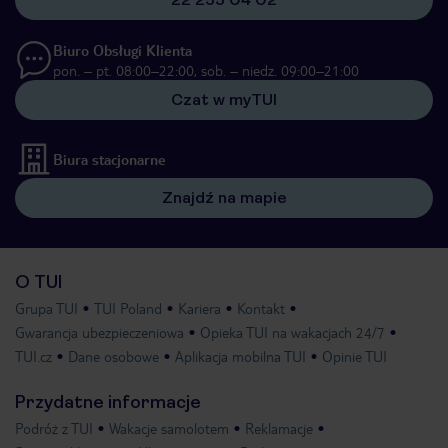
Biuro Obsługi Klienta
pon. – pt. 08:00–22:00, sob. – niedz. 09:00–21:00
Czat w myTUI
Biura stacjonarne
Znajdź na mapie
O TUI
Grupa TUI
TUI Poland
Kariera
Kontakt
Gwarancja ubezpieczeniowa
Opieka TUI na wakacjach 24/7
TUI.cz
Dane osobowe
Aplikacja mobilna TUI
Opinie TUI
Przydatne informacje
Podróż z TUI
Wakacje samolotem
Reklamacje