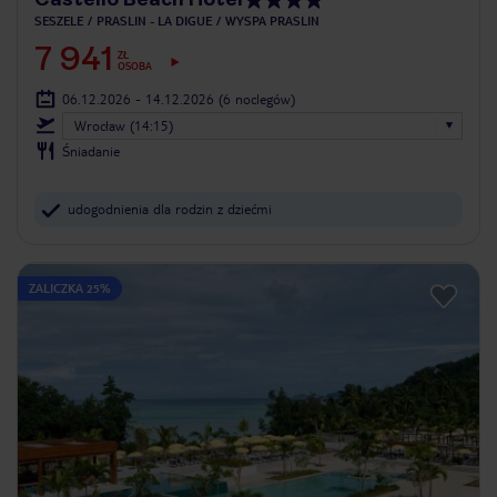
SESZELE
PRASLIN - LA DIGUE
WYSPA PRASLIN
7 941
ZŁ
OSOBA
06.12.2026 - 14.12.2026
(6 noclegów)
Wrocław (14:15)
Śniadanie
udogodnienia dla rodzin z dziećmi
ZALICZKA 25%