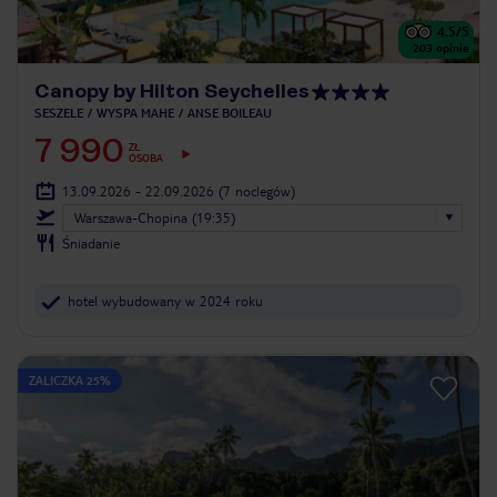
4.5
/5
203
opinie
Canopy by Hilton Seychelles
SESZELE
WYSPA MAHE
ANSE BOILEAU
7 990
ZŁ
OSOBA
13.09.2026 - 22.09.2026
(7 noclegów)
Warszawa-Chopina (19:35)
Śniadanie
hotel wybudowany w 2024 roku
ZALICZKA 25%