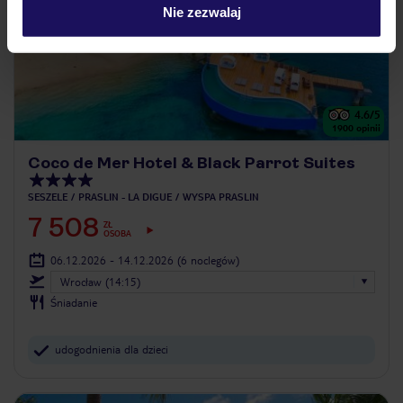
Nie zezwalaj
4.6
/5
1900
opinii
Coco de Mer Hotel & Black Parrot Suites
SESZELE
PRASLIN - LA DIGUE
WYSPA PRASLIN
7 508
ZŁ
OSOBA
06.12.2026 - 14.12.2026
(6 noclegów)
Wrocław (14:15)
Śniadanie
udogodnienia dla dzieci