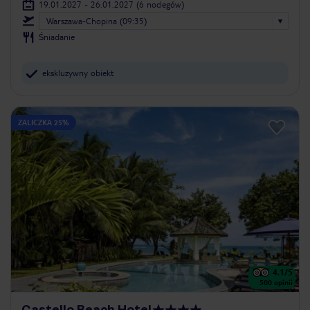
19.01.2027 - 26.01.2027
(6 noclegów)
Warszawa-Chopina (09:35)
Śniadanie
ekskluzywny obiekt
ZALICZKA 25%
4.1
/5
500
opinii
Castello Beach Hotel