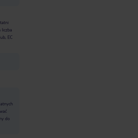
tatni
 liczba
lub, EC
datnych
ować
śmy do