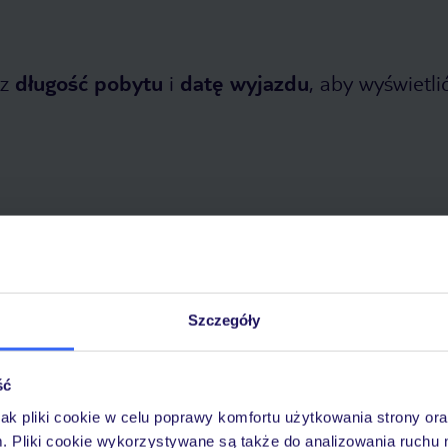
z
długość pobytu
i
datę wyjazdu
, aby wyświetlić
tnia 2026
do
31 października 2026
Szczegóły
Dlaczego warto wybrać TUI?
ść
jak pliki cookie w celu poprawy komfortu użytkowania strony or
óży
Tylko u nas opieka na
10
30 lat w Polsce
m. Pliki cookie wykorzystywane są także do analizowania ruchu 