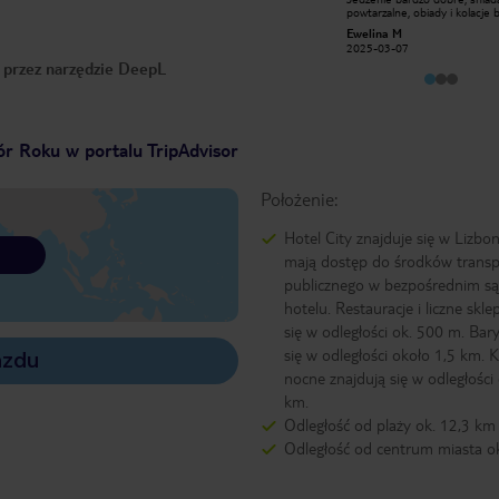
zadbane. Bardzo smaczne posiłki,
powtarzalne, obiady i kolacje b
szczególnie polecam ryby oraz
różnorodne. Obsługa miła i
annapD3336QB
Ewelina M
owoce morza. Hotel usytuowany
pomocna. Lokalizacja dobra, b
2017-12-13
2025-03-07
blisko plaży oraz centrum miasta.
centrum i piaszczystej plaży. 
o przez narzędzie DeepL
Bardzo miła i pomocna obsługa.
pobliżu mnóstwo barów i resta
Polecam wykupić od razu kartę gold-
koszt 5 euro/dzień, mamy wtedy w
tej cenie wszystkie alkohole, w
przypadku karty niebieskiej jest
bardzo mały wybór. Polecam
r Roku w portalu TripAdvisor
wszystkim Hotel RH Princesa
Położenie:
Hotel City znajduje się w Lizbon
mają dostęp do środków trans
publicznego w bezpośrednim są
hotelu. Restauracje i liczne skle
się w odległości ok. 500 m. Bar
się w odległości około 1,5 km. 
azdu
nocne znajdują się w odległości
km.
Odległość od plaży ok. 12,3 km
Odległość od centrum miasta o