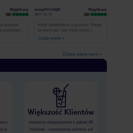
Wyjątkowy
Wyjątkowy
annapD3336QB
2017-12-13
oza spaniem
Hotel odwiedziłam w grudniu. Pokoje
na podziwianiu
zarówno jak i cały hotel czyste i
zadbane. Bardzo smaczne posiłki,
Czytaj więcej
»
azał się zbyt
szczególnie polecam ryby oraz owoce
. Miejscowość i
morza. Hotel usytuowany blisko plaży
właszcza poza
oraz centrum miasta. Bardzo miła i
Zobacz więcej opinii
»
e ma tylu
pomocna obsługa. Polecam wykupić
od razu kartę gold- koszt 5
euro/dzień, mamy wtedy w tej cenie
wszystkie alkohole, w przypadku karty
niebieskiej jest bardzo mały wybór.
Polecam wszystkim Hotel RH Princesa
Większość Klientów
ienci
rozszerza ubezpieczenia o pakiet All
ji w
Inclusive - rozszerzenie ochrony od