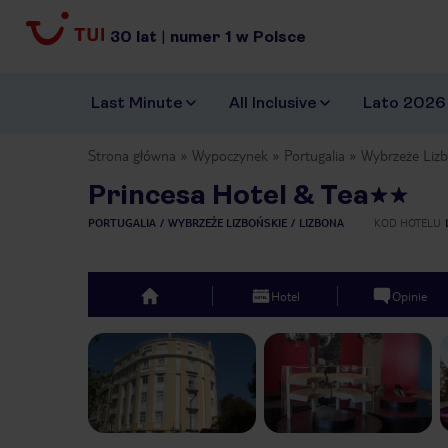
30
lat
|
numer
1
w Polsce
Last Minute
All Inclusive
Lato 2026
Strona główna
Wypoczynek
Portugalia
Wybrzeże Lizb
Princesa Hotel & Tea
PORTUGALIA
WYBRZEŻE LIZBOŃSKIE
LIZBONA
KOD HOTELU
Hotel
Opinie
top
Previous slide