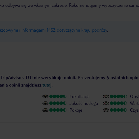
otnisko odbywa się we własnym zakresie. Rekomendujemy wypożyczenie sa
jazdowymi i informacjami MSZ dotyczącymi kraju podróży
.
TripAdvisor. TUI nie weryfikuje opinii. Prezentujemy 5 ostatnich opin
nia opinii znajdziesz
tutaj
.
Lokalizacja
Obsł
Jakość noclegu
Wart
Pokoje
Czys