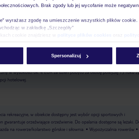
wakacjach 24/7
połecznościowych. Brak zgody lub jej wycofanie może negatywni
ie” wyrażasz zgodę na umieszczenie wszystkich plików cookie
wchodząc w zakładkę „Szczegóły”
Ważn
Pokoje
Wyżywienie
Atrakcje
ikach cookie znajdziesz w
polityce plików cookies
oraz
polity
infor
Spersonalizuj
Z
zny w wysokości ok. 4 EUR za dzień pobytu za osobę powyżej 13 roku ży
pcji hotelowej.
cia rekreacyjne, w obiekcie dostępny jest wybór opcji sportowych i
 gwarantuje orzeźwiające orzeźwienie. Do opalania dostępne są leżaki. 
azda na rowerze/kolarstwo górskie i siłownia.
Wypożyczalnia rowerów