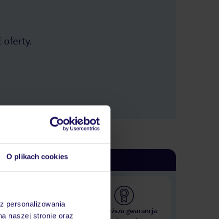
 oferty.
O plikach cookies
az personalizowania
 000 hoteli w ponad 50
Najwyższa gwarancja
na naszej stronie oraz