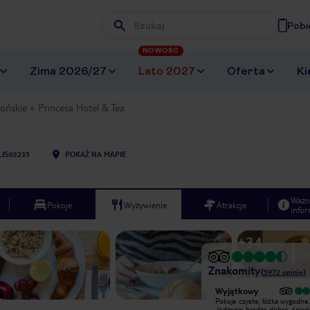
Pobi
Wpisz frazę, której szukasz
NOWOŚĆ
Zima 2026/27
Lato 2027
Oferta
Ki
ońskie
Princesa Hotel & Tea
LIS03235
POKAŻ NA MAPIE
Ważn
Pokoje
Wyżywienie
Atrakcje
infor
+
34
Znakomity
(
5972
opinie
)
Wyjątkowy
Wyjątkowy
Hotel odwiedziłam w grudniu. Pokoje
Pokoje czyste, łóżka wygodne.
zarówno jak i cały hotel czyste i
Jedzenie bardzo dobre, śniad