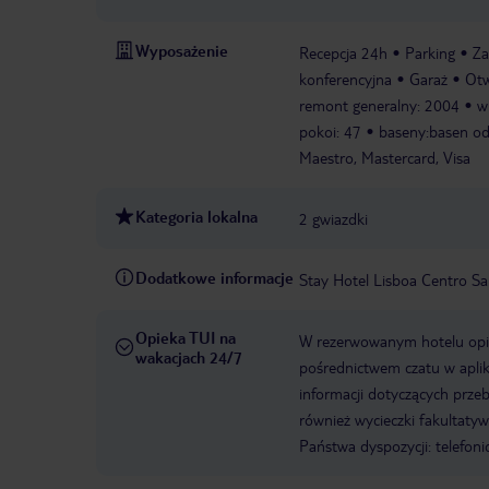
Wyposażenie
Recepcja 24h
Parking
Za
konferencyjna
Garaż
Otw
remont generalny: 2004
w
pokoi: 47
baseny:basen odk
Maestro, Mastercard, Visa
Kategoria lokalna
2 gwiazdki
Dodatkowe informacje
Stay Hotel Lisboa Centro S
Opieka TUI na
W rezerwowanym hotelu opiek
wakacjach 24/7
pośrednictwem czatu w aplik
informacji dotyczących prze
również wycieczki fakultaty
Państwa dyspozycji: telefon