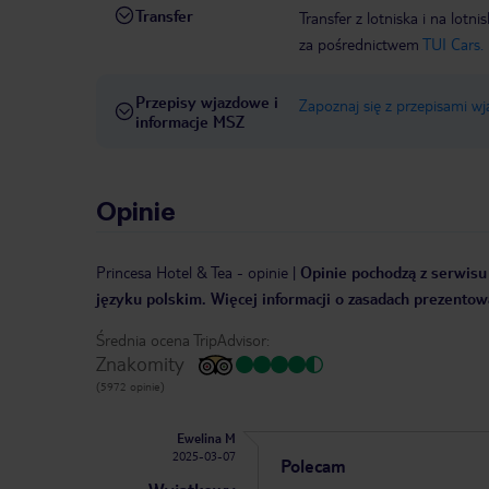
Transfer
Transfer z lotniska i na l
za pośrednictwem
TUI Cars.
Przepisy wjazdowe i
Zapoznaj się z przepisami w
informacje MSZ
Opinie
Princesa Hotel & Tea
-
opinie
|
Opinie pochodzą z serwisu 
języku polskim. Więcej informacji o zasadach prezentowa
Średnia ocena TripAdvisor:
Znakomity
(5972 opinie)
Ewelina M
2025-03-07
Polecam