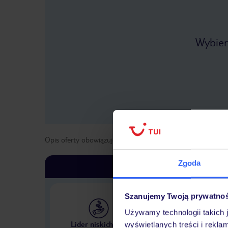
Wybier
Opis oferty obowiązuje dla wyjazdów w terminie
od
1 kwie
Zgoda
Szanujemy Twoją prywatno
Używamy technologii takich 
Największe biuro podr
Lider niskich cen
wyświetlanych treści i rekla