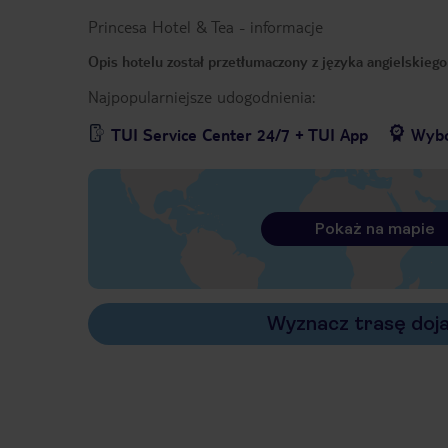
Princesa Hotel & Tea
-
informacje
Opis hotelu został przetłumaczony z języka angielskieg
Najpopularniejsze udogodnienia:
TUI Service Center 24/7 + TUI App
Wybó
Pokaż na mapie
Wyznacz trasę doj