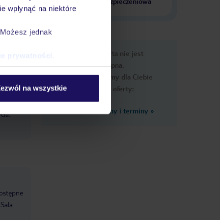
krajach
ubezpieczeniowa
e wpłynąć na niektóre
. Możesz jednak
e
Ups, ta oferta nie jest
ce prywatności
.
macje
dostępna.
Przygotowaliśmy dla Ciebie
ezwól na wszystkie
podobne oferty:
Zobacz inne ceny i terminy
»
cia.
Dostępne
Sala