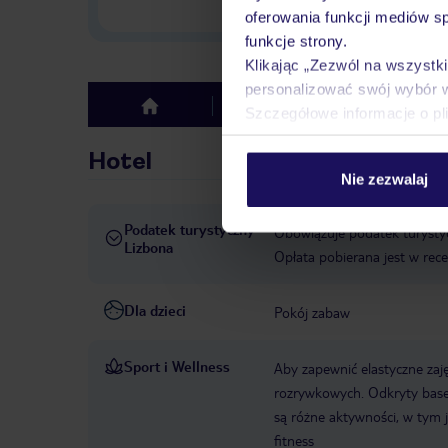
w Polsce
oferowania funkcji mediów s
funkcje strony.
Klikając „Zezwól na wszystk
personalizować swój wybór 
Hotel
Opinie
top
Szczegółowe informacje o pl
Hotel
Nie zezwalaj
Podatek turystyczny
Obowiązuje podatek turystyc
Lizbona
Opłata pobierana jest w rece
Dla dzieci
Pokój zabaw
Sport i Wellness
Aby zapewnić elastyczne zaję
rozrywkowych. Odkryty basen
są różne aktywności, w tym j
fitness