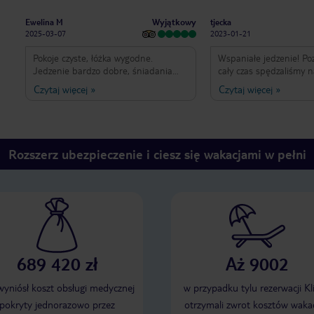
Wyjątkowy
Ewelina M
tjecka
2025-03-07
2023-01-21
Pokoje czyste, łóżka wygodne.
Wspaniałe jedzenie! P
Jedzenie bardzo dobre, śniadania
cały czas spędzaliśmy 
powtarzalne, obiady i kolacje bardziej
miasta i okolic np. Altei. Jedynym
Czytaj więcej
»
Czytaj więcej
»
różnorodne. Obsługa miła i pomocna.
mankamentem pobytu ok
Lokalizacja dobra, blisko centrum i
krótki czas jego trwania
piaszczystej plaży. W pobliżu
hotel bardzo polecam z
mnóstwo barów i restauracji.
sezonem letnim gdy ni
turystów.
Rozszerz ubezpieczenie i ciesz się wakacjami w pełni
689 420 zł
Aż 9002
 wyniósł koszt obsługi medycznej
w przypadku tylu rezerwacji Kl
pokryty jednorazowo przez
otrzymali zwrot kosztów wakac