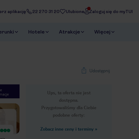
erz aplikację
22 270 31 20
Ulubione
Zaloguj się do myTUI
erunki
Hotele
Atrakcje
Więcej
Udostępnij
e
Ups, ta oferta nie jest
macje
1
/
40
dostępna.
Next slide
Przygotowaliśmy dla Ciebie
podobne oferty:
Zobacz inne ceny i terminy
»
Wyjątkowy
Wyjątkowy
Wspaniałe jedzenie! Poza spaniem
Hotel odwiedziłam w grudniu. Pokoje
ania
cały czas spędzaliśmy na podziwianiu
zarówno jak i cały hotel czyste i