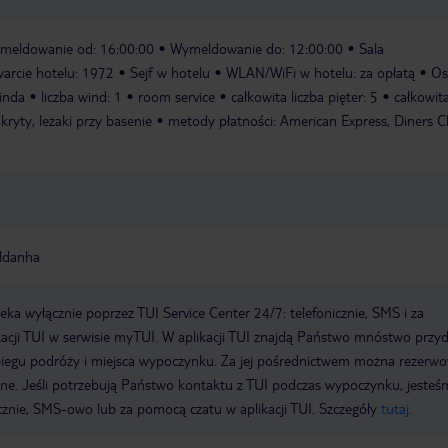
meldowanie od: 16:00:00
Wymeldowanie do: 12:00:00
Sala
arcie hotelu: 1972
Sejf w hotelu
WLAN/WiFi w hotelu: za opłatą
Os
inda
liczba wind: 1
room service
całkowita liczba pięter: 5
całkowita
ryty, leżaki przy basenie
metody płatności: American Express, Diners C
aldanha
a wyłącznie poprzez TUI Service Center 24/7: telefonicznie, SMS i za
acji TUI w serwisie myTUI. W aplikacji TUI znajdą Państwo mnóstwo przy
biegu podróży i miejsca wypoczynku. Za jej pośrednictwem można rezerw
wne. Jeśli potrzebują Państwo kontaktu z TUI podczas wypoczynku, jeste
icznie, SMS-owo lub za pomocą czatu w aplikacji TUI. Szczegóły
tutaj
.