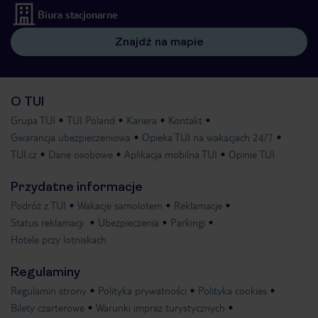
Biura stacjonarne
Znajdź na mapie
O TUI
Grupa TUI
TUI Poland
Kariera
Kontakt
Gwarancja ubezpieczeniowa
Opieka TUI na wakacjach 24/7
TUI.cz
Dane osobowe
Aplikacja mobilna TUI
Opinie TUI
Przydatne informacje
Podróż z TUI
Wakacje samolotem
Reklamacje
Status reklamacji
Ubezpieczenia
Parkingi
Hotele przy lotniskach
Regulaminy
Regulamin strony
Polityka prywatności
Polityka cookies
Bilety czarterowe
Warunki imprez turystycznych