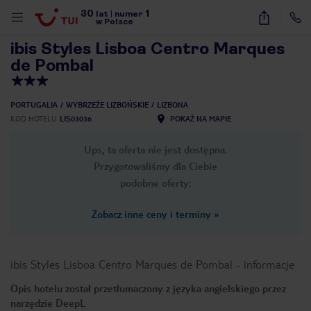
30
1
1
/
40
lat
|
numer
w Polsce
ibis Styles Lisboa Centro Marques
de Pombal
PORTUGALIA
WYBRZEŻE LIZBOŃSKIE
LIZBONA
KOD HOTELU
LIS03036
POKAŻ NA MAPIE
Ups, ta oferta nie jest dostępna.
Przygotowaliśmy dla Ciebie
podobne oferty:
Zobacz inne ceny i terminy
»
ibis Styles Lisboa Centro Marques de Pombal
-
informacje
Opis hotelu został przetłumaczony z języka angielskiego przez
nute
narzędzie DeepL