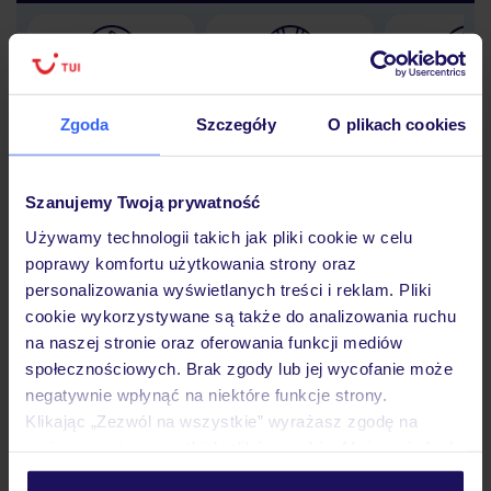
Lider niskich cen
Największe biuro
30 lat w P
podróży w Polsce
Zgoda
Szczegóły
O plikach cookies
Szanujemy Twoją prywatność
Używamy technologii takich jak pliki cookie w celu
Hotel
poprawy komfortu użytkowania strony oraz
personalizowania wyświetlanych treści i reklam. Pliki
cookie wykorzystywane są także do analizowania ruchu
Pokoje
na naszej stronie oraz oferowania funkcji mediów
społecznościowych. Brak zgody lub jej wycofanie może
negatywnie wpłynąć na niektóre funkcje strony.
Wyżywienie
Klikając „Zezwól na wszystkie” wyrażasz zgodę na
umieszczenie wszystkich plików cookie. Możesz jednak
personalizować swój wybór wchodząc w zakładkę