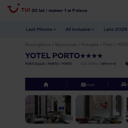
30
lat
|
numer
1
w Polsce
Last Minute
All Inclusive
Lato 2026
Strona główna
Wypoczynek
Portugalia
Porto
YOTE
YOTEL PORTO
PORTUGALIA
PORTO
PORTO
KOD HOTELU
OPO13170
Hotel
top
Previous slide