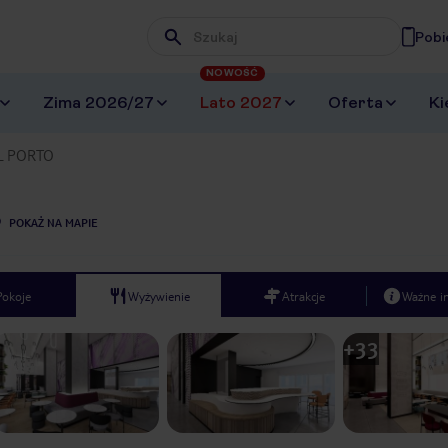
Pobi
Wpisz frazę, której szukasz
NOWOŚĆ
Zima 2026/27
Lato 2027
Oferta
Ki
L PORTO
POKAŻ NA MAPIE
Pokoje
Wyżywienie
Atrakcje
Ważne i
+
33