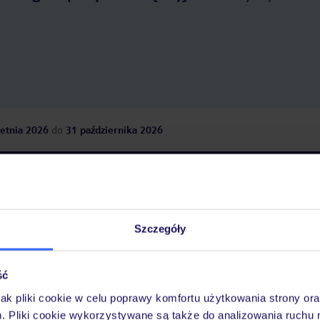
etnia 2026
do
31 października 2026
Dlaczego warto wybrać TUI?
Szczegóły
óży
Tylko u nas opieka na
10
30 lat w Polsce
wakacjach 24/7
ść
jak pliki cookie w celu poprawy komfortu użytkowania strony or
m. Pliki cookie wykorzystywane są także do analizowania ruchu 