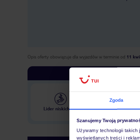
Opis oferty obowiązuje dla wyjazdów w terminie
od
11 kwi
Zgoda
Największe biuro podr
Lider niskich cen
w Polsce
Szanujemy Twoją prywatno
Używamy technologii takich 
wyświetlanych treści i rekla