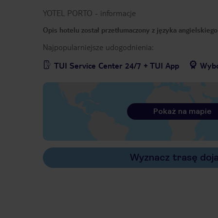
YOTEL PORTO
-
informacje
Opis hotelu został przetłumaczony z języka angielskieg
Najpopularniejsze udogodnienia:
TUI Service Center 24/7 + TUI App
Wybó
Pokaż na mapie
Wyznacz trasę doj