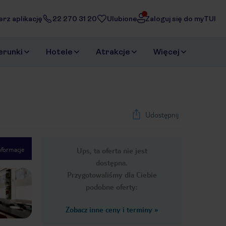
erz aplikację
22 270 31 20
Ulubione
Zaloguj się do myTUI
erunki
Hotele
Atrakcje
Więcej
Udostępnij
nformacje
Ups, ta oferta nie jest
1
/
39
dostępna.
Next slide
Przygotowaliśmy dla Ciebie
podobne oferty:
Zobacz inne ceny i terminy
»