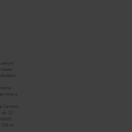
 w samym
 miasta
uliczkach
 można
ego wina w
á Carneiro
 ok. 20
óżnić).
. 350 m,