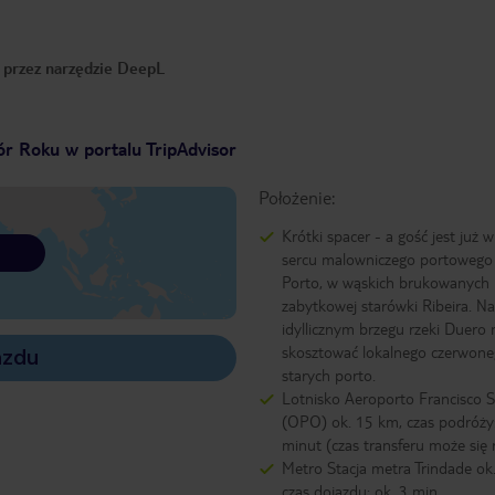
o przez narzędzie DeepL
r Roku w portalu TripAdvisor
Położenie:
Krótki spacer - a gość jest już
sercu malowniczego portowego
Porto, w wąskich brukowanych 
zabytkowej starówki Ribeira. Na
idyllicznym brzegu rzeki Duero
skosztować lokalnego czerwon
azdu
starych porto.
Lotnisko Aeroporto Francisco S
(OPO) ok. 15 km, czas podróży:
minut (czas transferu może się r
Metro Stacja metra Trindade ok
czas dojazdu: ok. 3 min