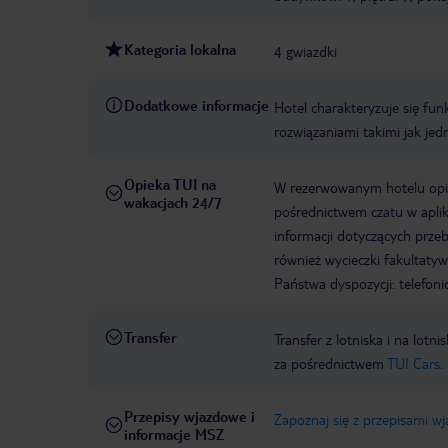
Kategoria lokalna
4 gwiazdki
Dodatkowe informacje
Hotel charakteryzuje się fu
rozwiązaniami takimi jak jed
Opieka TUI na
W rezerwowanym hotelu opiek
wakacjach 24/7
pośrednictwem czatu w aplik
informacji dotyczących prze
również wycieczki fakultaty
Państwa dyspozycji: telefon
Transfer
Transfer z lotniska i na l
za pośrednictwem
TUI Cars
.
Przepisy wjazdowe i
Zapoznaj się z przepisami w
informacje MSZ