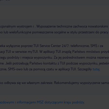
nkcjonalnym wystrojem i . Wyposażenie techniczne zachwyca nowatorskimi
no lub wielofunkcyjne pomieszczenie socjalne w stylu przestrzeni do pracy.
a wyłącznie poprzez TUI Service Center 24/7: telefonicznie, SMS i za
acji TUI w serwisie myTUI. W aplikacji TUI znajdą Państwo mnóstwo przy
biegu podróży i miejsca wypoczynku. Za jej pośrednictwem można rezerw
wne. Jeśli potrzebują Państwo kontaktu z TUI podczas wypoczynku, jeste
icznie, SMS-owo lub za pomocą czatu w aplikacji TUI. Szczegóły
tutaj
.
otnisko odbywa się we własnym zakresie. Rekomendujemy wypożyczenie sa
jazdowymi i informacjami MSZ dotyczącymi kraju podróży
.