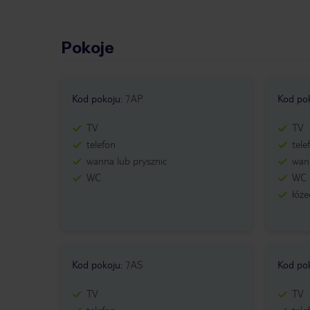
Pokoje
Kod pokoju
:
7AP
Kod po
TV
TV
telefon
tele
wanna lub prysznic
wann
WC
WC
łóże
Kod pokoju
:
7AS
Kod po
TV
TV