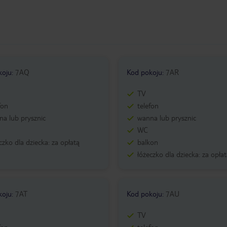
koju
:
7AQ
Kod pokoju
:
7AR
TV
fon
telefon
a lub prysznic
wanna lub prysznic
WC
czko dla dziecka: za opłatą
balkon
łóżeczko dla dziecka: za opła
koju
:
7AT
Kod pokoju
:
7AU
TV