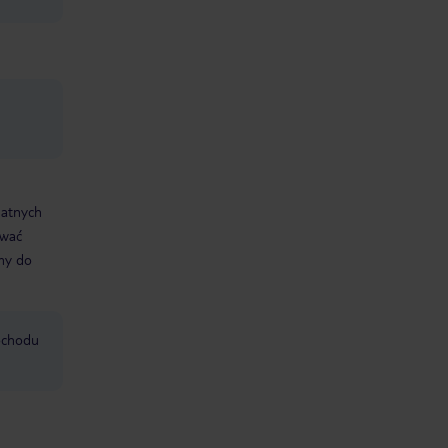
datnych
ować
śmy do
mochodu