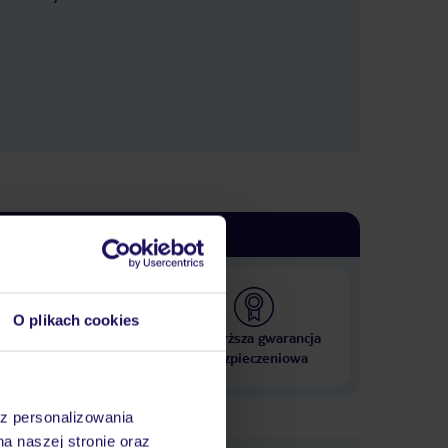
O plikach cookies
 000 hoteli w ponad 50
Najwyższa gwarancja
krajach
ubezpieczeniowa
az personalizowania
na naszej stronie oraz