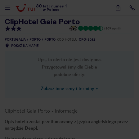
30
1
1
/
18
lat
|
numer
w Polsce
ClipHotel Gaia Porto
(809 opinii)
PORTUGALIA
PORTO
PORTO
KOD HOTELU
OPO13032
POKAŻ NA MAPIE
Ups, ta oferta nie jest dostępna.
Przygotowaliśmy dla Ciebie
podobne oferty:
Zobacz inne ceny i terminy
»
ClipHotel Gaia Porto
-
informacje
Opis hotelu został przetłumaczony z języka angielskiego przez
narzędzie DeepL
nute
Najpopularniejsze udogodnienia: