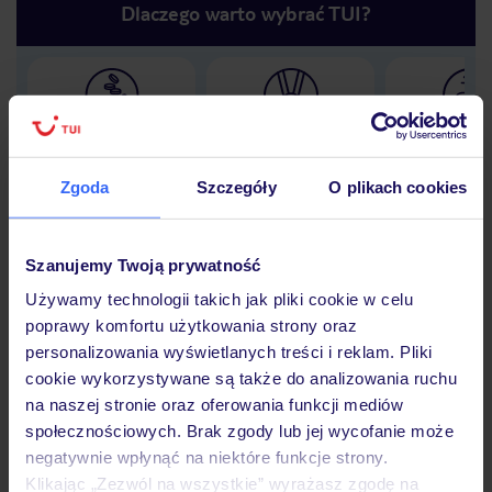
Dlaczego warto wybrać TUI?
Lider niskich cen
Największe biuro
30 lat w P
podróży w Polsce
Zgoda
Szczegóły
O plikach cookies
Szanujemy Twoją prywatność
Hotel
Używamy technologii takich jak pliki cookie w celu
poprawy komfortu użytkowania strony oraz
personalizowania wyświetlanych treści i reklam. Pliki
Opinie
cookie wykorzystywane są także do analizowania ruchu
na naszej stronie oraz oferowania funkcji mediów
społecznościowych. Brak zgody lub jej wycofanie może
Pokoje
negatywnie wpłynąć na niektóre funkcje strony.
Klikając „Zezwól na wszystkie” wyrażasz zgodę na