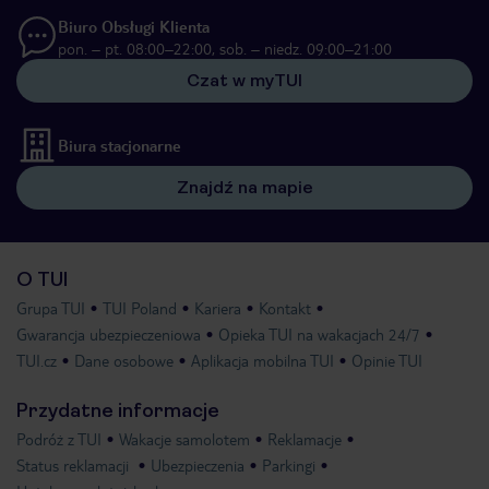
Biuro Obsługi Klienta
pon. – pt. 08:00–22:00, sob. – niedz. 09:00–21:00
Czat w myTUI
Biura stacjonarne
Znajdź na mapie
O TUI
Grupa TUI
TUI Poland
Kariera
Kontakt
Gwarancja ubezpieczeniowa
Opieka TUI na wakacjach 24/7
TUI.cz
Dane osobowe
Aplikacja mobilna TUI
Opinie TUI
Przydatne informacje
Podróż z TUI
Wakacje samolotem
Reklamacje
Status reklamacji
Ubezpieczenia
Parkingi