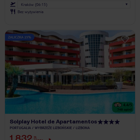
Kraków (06:15)
Bez wyżywienia
ZALICZKA 25%
4.4
/5
748
opinii
Solplay Hotel de Apartamentos
PORTUGALIA
WYBRZEŻE LIZBOŃSKIE
LIZBONA
1 832
ZŁ