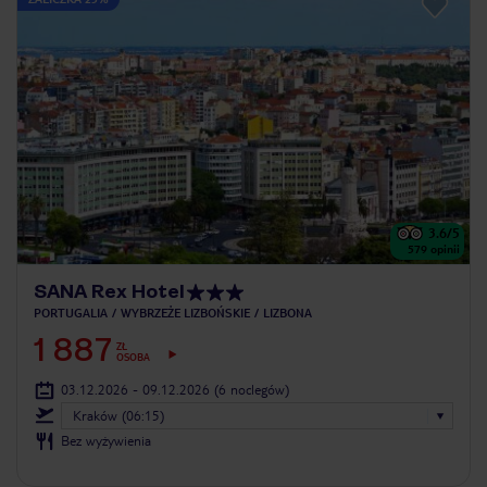
3.6
/5
579
opinii
SANA Rex Hotel
PORTUGALIA
WYBRZEŻE LIZBOŃSKIE
LIZBONA
1 887
ZŁ
OSOBA
03.12.2026 - 09.12.2026
(6 noclegów)
Kraków (06:15)
Bez wyżywienia