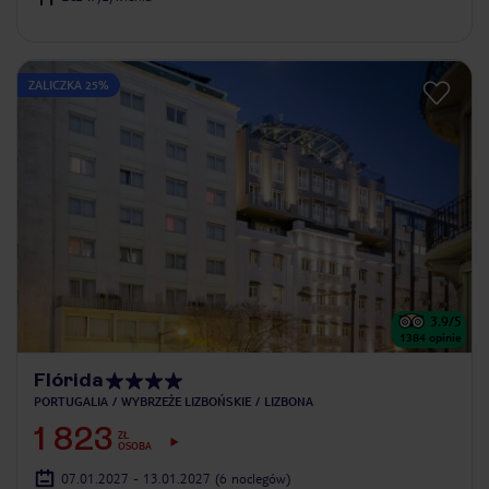
ZALICZKA 25%
3.9
/5
1384
opinie
Flórida
PORTUGALIA
WYBRZEŻE LIZBOŃSKIE
LIZBONA
1 823
ZŁ
OSOBA
07.01.2027 - 13.01.2027
(6 noclegów)