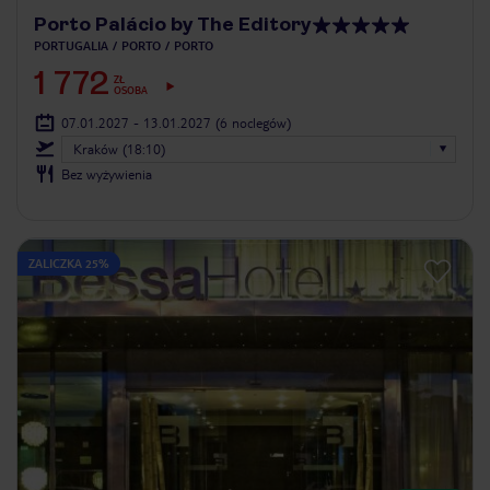
Porto Palácio by The Editory
PORTUGALIA
PORTO
PORTO
1 772
ZŁ
OSOBA
07.01.2027 - 13.01.2027
(6 noclegów)
Kraków (18:10)
Bez wyżywienia
ZALICZKA 25%