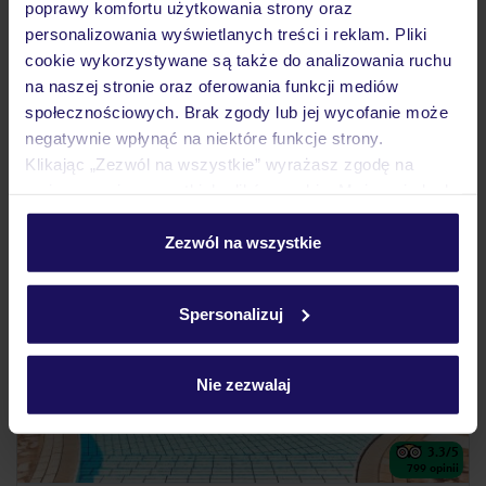
PORTUGALIA
WYBRZEŻE LIZBOŃSKIE
LIZBONA
poprawy komfortu użytkowania strony oraz
1 834
personalizowania wyświetlanych treści i reklam. Pliki
ZŁ
OSOBA
cookie wykorzystywane są także do analizowania ruchu
07.01.2027 - 13.01.2027
(6 noclegów)
na naszej stronie oraz oferowania funkcji mediów
Kraków (06:15)
społecznościowych. Brak zgody lub jej wycofanie może
Bez wyżywienia
negatywnie wpłynąć na niektóre funkcje strony.
Klikając „Zezwól na wszystkie” wyrażasz zgodę na
umieszczenie wszystkich plików cookie. Możesz jednak
personalizować swój wybór wchodząc w zakładkę
5% ZALICZKI ZIMA 2026/27
„Szczegóły”
Zezwól na wszystkie
Szczegółowe informacje o plikach cookie znajdziesz
w
polityce plików cookies
oraz
polityce prywatności
.
Spersonalizuj
Nie zezwalaj
3.3
/5
799
opinii