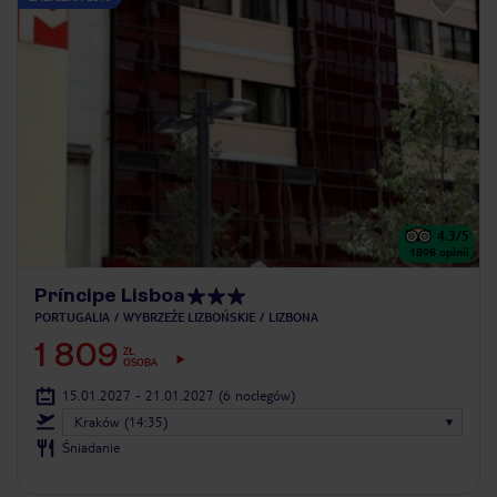
4.3
/5
1898
opinii
Príncipe Lisboa
PORTUGALIA
WYBRZEŻE LIZBOŃSKIE
LIZBONA
1 809
ZŁ
OSOBA
15.01.2027 - 21.01.2027
(6 noclegów)
Kraków (14:35)
Śniadanie