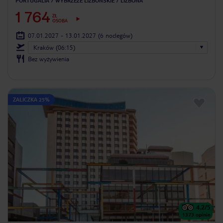
PORTUGALIA
WYBRZEŻE LIZBOŃSKIE
LIZBONA
1 764
ZŁ
OSOBA
07.01.2027 - 13.01.2027
(6 noclegów)
Kraków (06:15)
Bez wyżywienia
ZALICZKA 25%
4.2
/5
1373
opinie