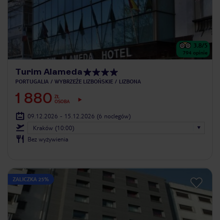
3.8
/5
794
opinie
Turim Alameda
PORTUGALIA
WYBRZEŻE LIZBOŃSKIE
LIZBONA
1 880
ZŁ
OSOBA
09.12.2026 - 15.12.2026
(6 noclegów)
Kraków (10:00)
Bez wyżywienia
ZALICZKA 25%