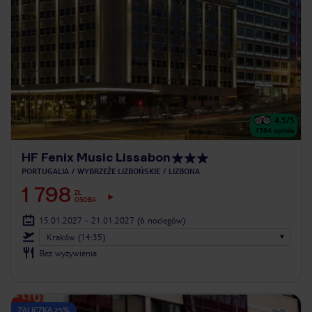
4.5
/5
1784
opinie
HF Fenix Music Lissabon
PORTUGALIA
WYBRZEŻE LIZBOŃSKIE
LIZBONA
1 798
ZŁ
OSOBA
15.01.2027 - 21.01.2027
(6 noclegów)
Kraków (14:35)
Bez wyżywienia
ZALICZKA 25%