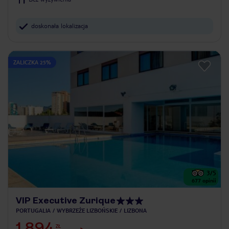
doskonała lokalizacja
ZALICZKA 25%
3
/5
677
opinii
VIP Executive Zurique
PORTUGALIA
WYBRZEŻE LIZBOŃSKIE
LIZBONA
1 894
ZŁ