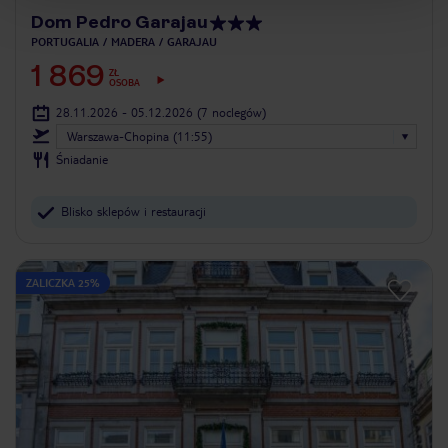
Dom Pedro Garajau
PORTUGALIA
MADERA
GARAJAU
1 869
ZŁ
OSOBA
28.11.2026 - 05.12.2026
(7 noclegów)
Warszawa-Chopina (11:55)
Śniadanie
Blisko sklepów i restauracji
ZALICZKA 25%