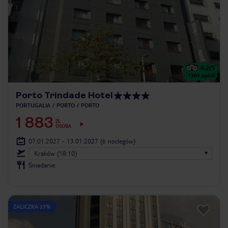
4.2
/5
1301
opinii
Porto Trindade Hotel
PORTUGALIA
PORTO
PORTO
1 883
ZŁ
OSOBA
07.01.2027 - 13.01.2027
(6 noclegów)
Kraków (18:10)
Śniadanie
ZALICZKA 25%