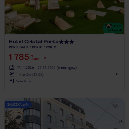
4.2
/5
605
opinii
Hotel Cristal Porto
PORTUGALIA
PORTO
PORTO
1 785
ZŁ
OSOBA
17.11.2026 - 23.11.2026
(6 noclegów)
Kraków (13:05)
Śniadanie
ZALICZKA 25%