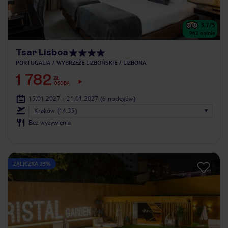
3.7
/5
963
opinie
Tsar Lisboa
PORTUGALIA
WYBRZEŻE LIZBOŃSKIE
LIZBONA
1 782
ZŁ
OSOBA
15.01.2027 - 21.01.2027
(6 noclegów)
Kraków (14:35)
Bez wyżywienia
ZALICZKA 25%