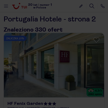
30
1
lat
|
numer
w Polsce
Portugalia Hotele - strona 2
Znaleziono 330 ofert
ZALICZKA 25%
4.3
/5
2082
opinie
nute
HF Fenix Garden