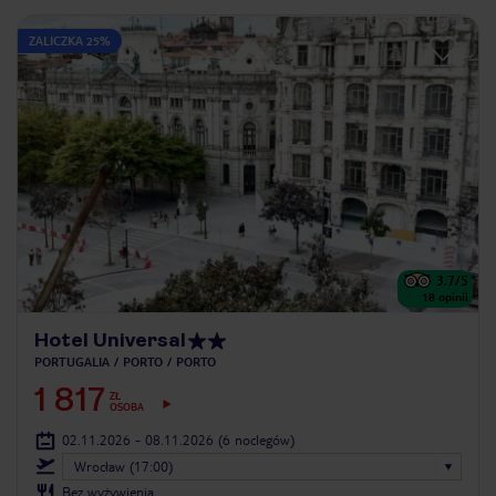
ZALICZKA 25%
3.7
/5
18
opinii
Hotel Universal
PORTUGALIA
PORTO
PORTO
1 817
ZŁ
OSOBA
02.11.2026 - 08.11.2026
(6 noclegów)
Wrocław (17:00)
Bez wyżywienia