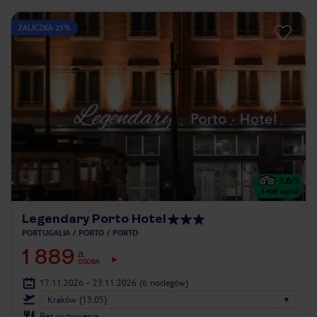
ZALICZKA 25%
3.8
/5
1408
opinii
Legendary Porto Hotel
PORTUGALIA
PORTO
PORTO
1 889
ZŁ
OSOBA
17.11.2026 - 23.11.2026
(6 noclegów)
Kraków (13:05)
Bez wyżywienia