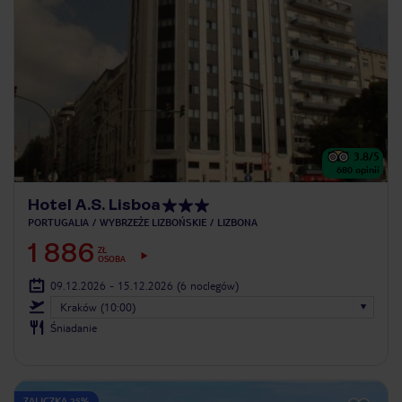
3.8
/5
680
opinii
Hotel A.S. Lisboa
PORTUGALIA
WYBRZEŻE LIZBOŃSKIE
LIZBONA
1 886
ZŁ
OSOBA
09.12.2026 - 15.12.2026
(6 noclegów)
Kraków (10:00)
Śniadanie
ZALICZKA 25%