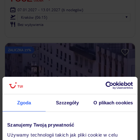
OSOBA
07.01.2027 - 13.01.2027
(6 noclegów)
Kraków (06:15)
Bez wyżywienia
ZALICZKA 25%
Zgoda
Szczegóły
O plikach cookies
2
/5
3
opinie
Szanujemy Twoją prywatność
VIP Inn Berna
Używamy technologii takich jak pliki cookie w celu