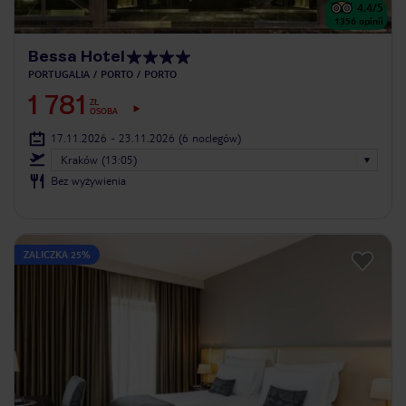
4.4
/5
1356
opinii
Bessa Hotel
PORTUGALIA
PORTO
PORTO
1 781
ZŁ
OSOBA
17.11.2026 - 23.11.2026
(6 noclegów)
Kraków (13:05)
Bez wyżywienia
ZALICZKA 25%