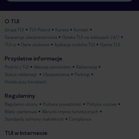
O TUI
Grupa TUI
TUI Poland
Kariera
Kontakt
Gwarancja ubezpieczeniowa
Opieka TUI na wakacjach 24/7
TUI.cz
Dane osobowe
Aplikacja mobilna TUI
Opinie TUI
Przydatne informacje
Podróż z TUI
Wakacje samolotem
Reklamacje
Status reklamacji
Ubezpieczenia
Parkingi
Hotele przy lotniskach
Regulaminy
Regulamin strony
Polityka prywatności
Polityka cookies
Bilety czarterowe
Warunki imprez turystycznych
Standardy ochrony małoletnich
Compliance
TUI w Internecie