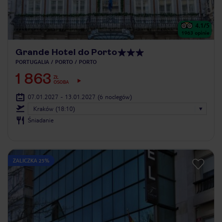
4.1
/5
1963
opinie
Grande Hotel do Porto
PORTUGALIA
PORTO
PORTO
1 863
ZŁ
OSOBA
07.01.2027 - 13.01.2027
(6 noclegów)
Kraków (18:10)
Śniadanie
ZALICZKA 25%