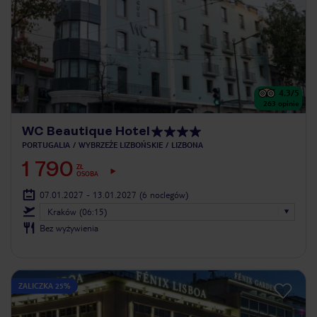
4.3
/5
263
opinie
WC Beautique Hotel
PORTUGALIA
WYBRZEŻE LIZBOŃSKIE
LIZBONA
1 790
ZŁ
OSOBA
07.01.2027 - 13.01.2027
(6 noclegów)
Kraków (06:15)
Bez wyżywienia
ZALICZKA 25%