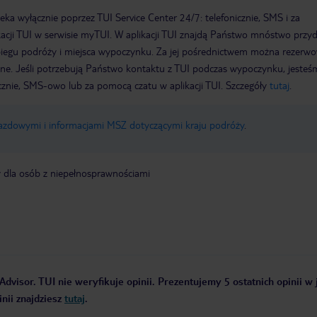
a wyłącznie poprzez TUI Service Center 24/7: telefonicznie, SMS i za
acji TUI w serwisie myTUI. W aplikacji TUI znajdą Państwo mnóstwo przy
biegu podróży i miejsca wypoczynku. Za jej pośrednictwem można rezerw
wne. Jeśli potrzebują Państwo kontaktu z TUI podczas wypoczynku, jeste
icznie, SMS-owo lub za pomocą czatu w aplikacji TUI. Szczegóły
tutaj
.
jazdowymi i informacjami MSZ dotyczącymi kraju podróży
.
y dla osób z niepełnosprawnościami
Advisor. TUI nie weryfikuje opinii. Prezentujemy 5 ostatnich opinii w
nii znajdziesz
tutaj
.