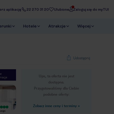
erz aplikację
22 270 31 20
Ulubione
Zaloguj się do myTUI
erunki
Hotele
Atrakcje
Więcej
Udostępnij
e
Ups, ta oferta nie jest
macje
1
/
22
dostępna.
Next slide
Przygotowaliśmy dla Ciebie
podobne oferty:
Zobacz inne ceny i terminy
»
Wyjątkowy
Wyjątkowy
owego
Bardzo dobry hotel na wakacje w
Hotel zlokazlizowany blisko centrum
Funchal , blisko centrum i starówki ,
Funchal, na początku dzielnicy