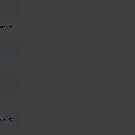
taras do
chęcamy