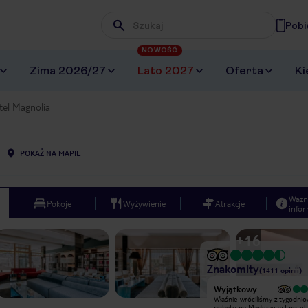
Pobi
Wpisz frazę, której szukasz
NOWOŚĆ
Zima 2026/27
Lato 2027
Oferta
Ki
tel Magnolia
POKAŻ NA MAPIE
Ważn
Pokoje
Wyżywienie
Atrakcje
infor
+
16
Znakomity
(
1411
opinii
)
Bardzo dobry
Wyjątkowy
Hotel bardzo dobry , bardzo czysty ,
Właśnie wróciliśmy z tygodni
z miłą i pomocną obsługa . Duży
pobytu na Maderze w Enotel