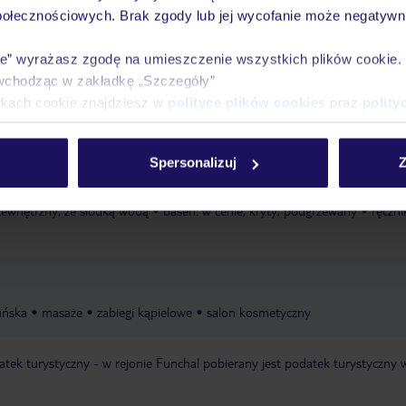
połecznościowych. Brak zgody lub jej wycofanie może negatywni
Ważn
Pokoje
Wyżywienie
Atrakcje
infor
ie” wyrażasz zgodę na umieszczenie wszystkich plików cookie
wchodząc w zakładkę „Szczegóły”
ikach cookie znajdziesz w
polityce plików cookies
oraz
polity
Spersonalizuj
Z
 zewnętrzny, ze słodką wodą
basen: w cenie, kryty, podgrzewany
ręczni
ińska
masaże
zabiegi kąpielowe
salon kosmetyczny
ek turystyczny - w rejonie Funchal pobierany jest podatek turystyczny 