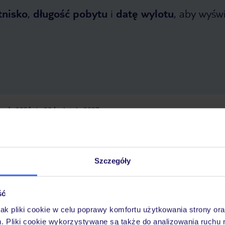
tnisko
,
długość pobytu
i
datę wylotu
, aby wyświe
opada 2026
do
30 kwietnia 2027
Dlaczego warto wybrać TUI?
Szczegóły
óży
Tylko u nas opieka na
10
30 lat w Polsce
ść
wakacjach 24/7
jak pliki cookie w celu poprawy komfortu użytkowania strony or
m. Pliki cookie wykorzystywane są także do analizowania ruchu 