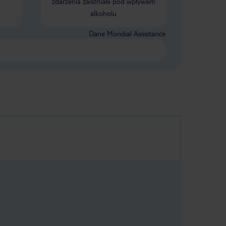
zdarzenia zaistniałe pod wpływem
codziennie świeże owoce, na kolację
alkoholu
lokalne ryby - tak dobre jedzenie to
duże zaskoczenie. Niestety na
śniadanie ( w godzinach 7.30 - 10.30)
Dane Mondial Assistance
kawa tylko rozpuszczala i słabej
jakości sok, moim zdaniem też z
koncentratu. Wszystkie napoje do
kolacji dodatkowo płatne np. karawka
wody 5 euro. Kolacja w 2 turach
18.30- 19.45 i 19.45 - 21.00 - godziny
nie są sztywno przestrzegane.
Obsługa bardzo miła i dyskretna.
Recepcja pomocna. Hotel oceniam
bardzo dobrze. To mój 3 raz na
Maderze i do tej pory najlepiej go
oceniam jeżeli chodzi o hotel.