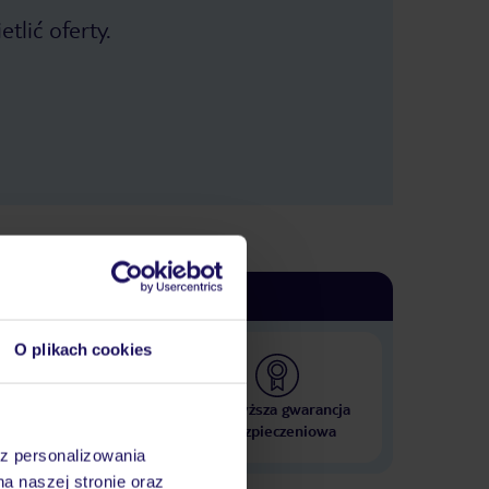
tlić oferty.
O plikach cookies
 000 hoteli w ponad 50
Najwyższa gwarancja
krajach
ubezpieczeniowa
az personalizowania
na naszej stronie oraz