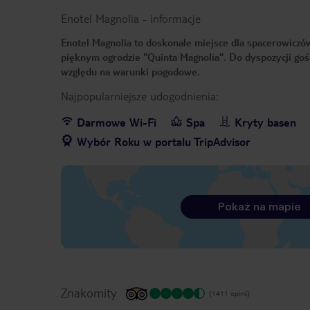
Enotel Magnolia
-
informacje
Enotel Magnolia to doskonałe miejsce dla spacerowiczó
pięknym ogrodzie "Quinta Magnolia". Do dyspozycji goś
względu na warunki pogodowe.
Najpopularniejsze udogodnienia:
Darmowe Wi-Fi
Spa
Kryty basen
Wybór Roku w portalu TripAdvisor
Pokaż na mapie
Znakomity
(1411 opinii)