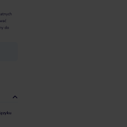
datnych
ować
śmy do
 języku