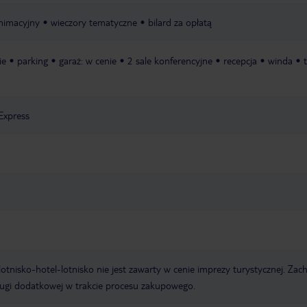
nimacyjny
wieczory tematyczne
bilard za opłatą
ie
parking
garaż: w cenie
2 sale konferencyjne
recepcja
winda
Express
e lotnisko-hotel-lotnisko nie jest zawarty w cenie imprezy turystycznej. Za
ługi dodatkowej w trakcie procesu zakupowego.