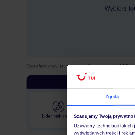
Wybierz
lo
Opis oferty obowiązuje dla wyjazdów w terminie
od
6 list
Zgoda
Największe biuro podr
Lider niskich cen
Szanujemy Twoją prywatno
w Polsce
Używamy technologii takich 
wyświetlanych treści i rekla