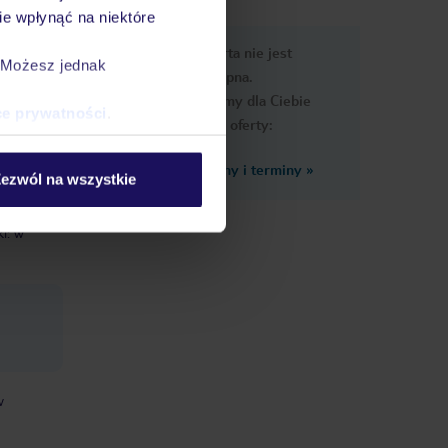
e wpłynąć na niektóre
e
Ups, ta oferta nie jest
macje
. Możesz jednak
dostępna.
Przygotowaliśmy dla Ciebie
ce prywatności
.
podobne oferty:
Zobacz inne ceny i terminy
»
ezwól na wszystkie
ki: w
w