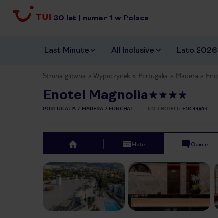
30
lat
|
numer
1
w Polsce
Last Minute
All Inclusive
Lato 2026
Strona główna
Wypoczynek
Portugalia
Madera
Eno
Enotel Magnolia
PORTUGALIA
MADERA
FUNCHAL
KOD HOTELU
FNC11084
Hotel
Opinie
top
Previous slide