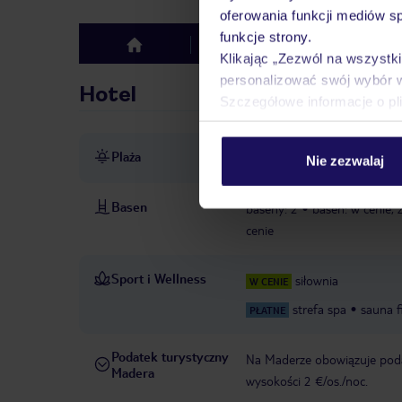
oferowania funkcji mediów s
funkcje strony.
Hotel
Opinie
top
Klikając „Zezwól na wszystk
personalizować swój wybór 
Hotel
Szczegółowe informacje o pl
Plaża
ręczniki
Nie zezwalaj
Basen
baseny: 2
basen: w cenie,
cenie
Sport i Wellness
siłownia
W CENIE
strefa spa
sauna f
PŁATNE
Podatek turystyczny
Na Maderze obowiązuje podat
Madera
wysokości 2 €/os./noc.