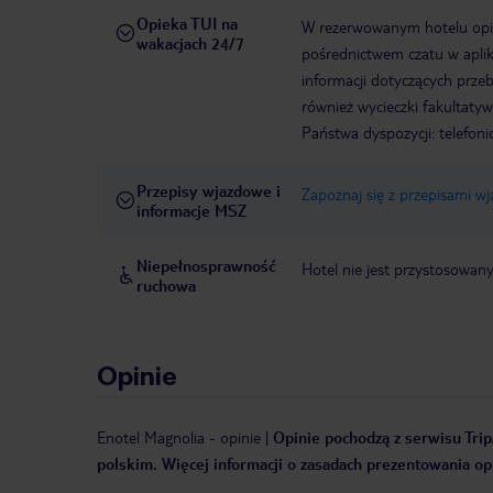
Opieka TUI na
W rezerwowanym hotelu opiek
wakacjach 24/7
pośrednictwem czatu w aplik
informacji dotyczących prze
również wycieczki fakultaty
Państwa dyspozycji: telefon
Przepisy wjazdowe i
Zapoznaj się z przepisami w
informacje MSZ
Niepełnosprawność
Hotel nie jest przystosowan
ruchowa
Opinie
Enotel Magnolia
-
opinie
|
Opinie pochodzą z serwisu Trip
polskim. Więcej informacji o zasadach prezentowania opi