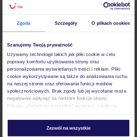
Lider niskich cen
Największe biuro
30 lat w P
podróży w Polsce
Zgoda
Szczegóły
O plikach cookies
Szanujemy Twoją prywatność
Hotel
Używamy technologii takich jak pliki cookie w celu
poprawy komfortu użytkowania strony oraz
Pokoje
personalizowania wyświetlanych treści i reklam. Pliki
cookie wykorzystywane są także do analizowania ruchu
na naszej stronie oraz oferowania funkcji mediów
Wyżywienie
społecznościowych. Brak zgody lub jej wycofanie może
negatywnie wpłynąć na niektóre funkcje strony.
Klikając „Zezwól na wszystkie” wyrażasz zgodę na
umieszczenie wszystkich plików cookie. Możesz jednak
Atrakcje
personalizować swój wybór wchodząc w zakładkę
„Szczegóły”
Zezwól na wszystkie
Szczegółowe informacje o plikach cookie znajdziesz