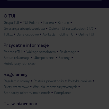
O TUI
Grupa TUI
TUI Poland
Kariera
Kontakt
Gwarancja ubezpieczeniowa
Opieka TUI na wakacjach 24/7
TUI.cz
Dane osobowe
Aplikacja mobilna TUI
Opinie TUI
Przydatne informacje
Podróż z TUI
Wakacje samolotem
Reklamacje
Status reklamacji
Ubezpieczenia
Parkingi
Hotele przy lotniskach
Regulaminy
Regulamin strony
Polityka prywatności
Polityka cookies
Bilety czarterowe
Warunki imprez turystycznych
Standardy ochrony małoletnich
Compliance
TUI w Internecie