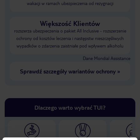
wakacji w ramach ubezpieczenia od rezygnacji
Większość Klientów
rozszerza ubezpieczenia o pakiet All Inclusive - rozszerzenie
ochrony od kosztów leczenia i następstw nieszczęśliwych
wypadków o zdarzenia zaistniałe pod wpływem alkoholu
Dane Mondial Assistance
Sprawdź szczegóły wariantów ochrony
»
Dlaczego warto wybrać TUI?