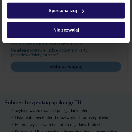
Ważne informacje
w
polityce plików cookies
oraz
polityce prywatności
.
Spersonalizuj
Często zadawane pytania
Nie zezwalaj
Jak zmienić uczestników/osobę zgłaszającą?
Czy w Hotelu będzie przedstawiciel TUI?
Na jakiej podstawie i gdzie otrzymam karty
pokładowe/bilety lotnicze?
Zobacz więcej
Pobierz bezpłatną aplikację TUI
Szybkie wyszukiwanie i przeglądanie ofert
Lista ulubionych ofert i możliwość ich udostępniania
Historia wyszukiwań i ostatnio oglądanych ofert
Kontakt z TUI i wszystkie informacje o Twojej rezerwacji w