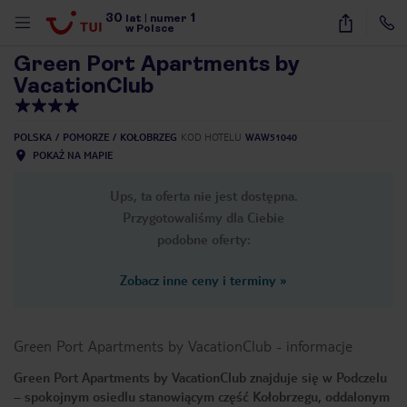
30
1
1
/
12
lat
|
numer
w Polsce
Green Port Apartments by
VacationClub
POLSKA
POMORZE
KOŁOBRZEG
KOD HOTELU
WAW51040
POKAŻ NA MAPIE
Ups, ta oferta nie jest dostępna.
Przygotowaliśmy dla Ciebie
podobne oferty:
Zobacz inne ceny i terminy
»
Green Port Apartments by VacationClub
-
informacje
Green Port Apartments by VacationClub znajduje się w Podczelu
nute
– spokojnym osiedlu stanowiącym część Kołobrzegu, oddalonym