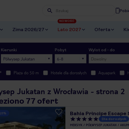
Pobi
Wpisz frazę, której szukasz
NOWOŚĆ
Zima 2026/27
Lato 2027
Oferta
Ki
Kierunki
Pobyt
Wylot od - do
Półwysep Jukatan
6-8
Dowolny
*
Plaża do 50 m
Hotele dla dorosłych
Aquapark
ysep Jukatan z Wrocławia - strona 2
eziono 77 ofert
Bahia Principe Escape 
 25%
Dla dorosłych
MEKSYK
PÓŁWYSEP JUKATAN
AKUM