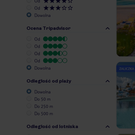
Od
Od
Dowolna
Ocena Tripadvisor
Od
Od
Od
Od
Dowolna
ZALICZKA
Odległość od plaży
Dowolna
Do 50 m
Do 250 m
Do 500 m
Odległość od lotniska