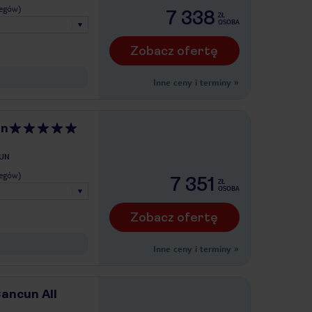
legów)
7 338
ZŁ
OSOBA
Zobacz ofertę
Inne ceny i terminy
»
un
UN
legów)
7 351
ZŁ
OSOBA
Zobacz ofertę
Inne ceny i terminy
»
ancun All