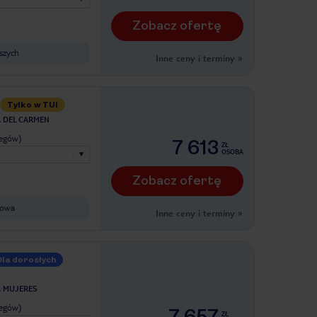
Zobacz ofertę
szych
Inne ceny i terminy
»
Tylko w TUI
A DEL CARMEN
legów)
7 613
ZŁ
OSOBA
Zobacz ofertę
kowa
Inne ceny i terminy
»
Dla dorosłych
A MUJERES
legów)
7 657
ZŁ