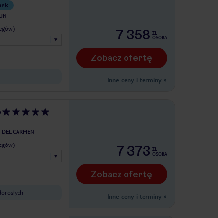
ark
UN
legów)
7 358
ZŁ
OSOBA
Zobacz ofertę
Inne ceny i terminy
»
e
A DEL CARMEN
legów)
7 373
ZŁ
OSOBA
Zobacz ofertę
dorosłych
Inne ceny i terminy
»