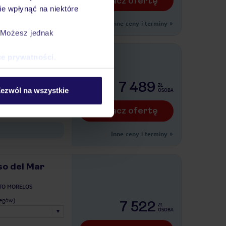
Zobacz ofertę
e wpłynąć na niektóre
Inne ceny i terminy
»
. Możesz jednak
ce prywatności
.
Tylko w TUI
A DEL CARMEN
legów)
7 489
ZŁ
ezwól na wszystkie
OSOBA
Zobacz ofertę
Inne ceny i terminy
»
so del Mar
TO MORELOS
legów)
7 522
ZŁ
OSOBA