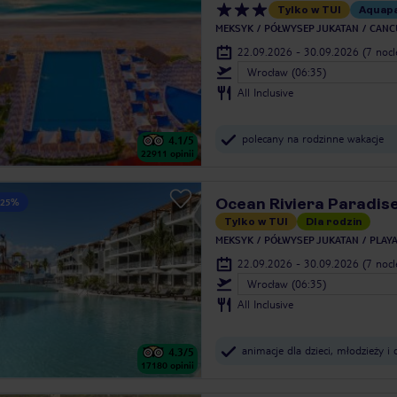
Tylko w TUI
Aquap
MEKSYK
PÓŁWYSEP JUKATAN
CANC
22.09.2026 - 30.09.2026
(7 noc
Wrocław (06:35)
All Inclusive
polecany na rodzinne wakacje
4.1
/5
22911
opinii
Ocean Riviera Paradis
 25%
Tylko w TUI
Dla rodzin
MEKSYK
PÓŁWYSEP JUKATAN
PLAY
22.09.2026 - 30.09.2026
(7 noc
Wrocław (06:35)
All Inclusive
animacje dla dzieci, młodzieży i 
4.3
/5
17180
opinii