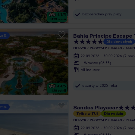
bezpośrednio przy plaży
4.3
/5
8129
opinii
Bahia Principe Escape 
 25%
Dla dorosłych
MEKSYK
PÓŁWYSEP JUKATAN
AKUM
22.09.2026 - 30.09.2026
(7 noc
Wrocław (06:35)
All Inclusive
otwarty w 2025 roku
4.4
/5
458
opinii
Sandos Playacar
 25%
Tylko w TUI
Dla rodzin
MEKSYK
PÓŁWYSEP JUKATAN
PLAY
22.09.2026 - 30.09.2026
(7 noc
Wrocław (06:35)