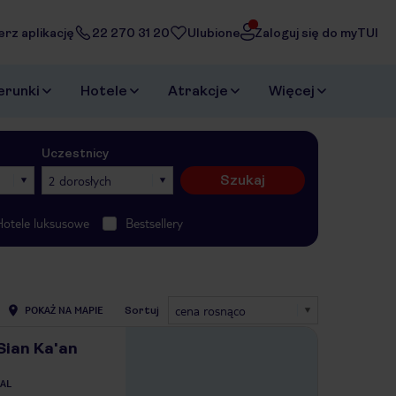
erz aplikację
22 270 31 20
Ulubione
Zaloguj się do myTUI
erunki
Hotele
Atrakcje
Więcej
Uczestnicy
Szukaj
2 dorosłych
Hotele luksusowe
Bestsellery
cena rosnąco
POKAŻ NA MAPIE
Sortuj
Sian Ka'an
AL