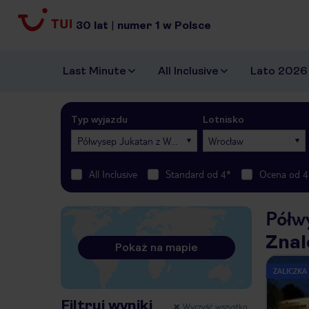
30
lat
|
numer
1
w Polsce
Last Minute
All Inclusive
Lato 2026
Typ wyjazdu
Lotnisko
Półwysep Jukatan z Wrocławia
Wrocław
All Inclusive
Standard od 4*
Ocena od 4
Półw
Znal
Pokaż na mapie
ZALICZKA
Filtruj wyniki
Wyczyść wszystko