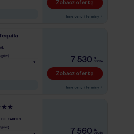
Zobacz ofertę
Inne ceny i terminy
»
Tequila
AL
legów)
7 530
ZŁ
OSOBA
Zobacz ofertę
Inne ceny i terminy
»
A DEL CARMEN
legów)
7 560
ZŁ
OSOBA