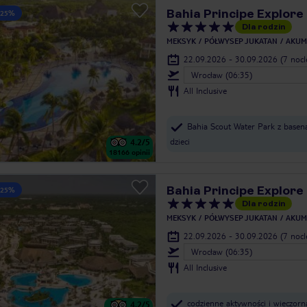
Bahia Principe Explore
 25%
Dla rodzin
MEKSYK
PÓŁWYSEP JUKATAN
AKUM
22.09.2026 - 30.09.2026
(7 noc
Wrocław (06:35)
All Inclusive
Bahia Scout Water Park z basena
dzieci
4.2
/5
18166
opinii
Bahia Principe Explore
 25%
Dla rodzin
MEKSYK
PÓŁWYSEP JUKATAN
AKUM
22.09.2026 - 30.09.2026
(7 noc
Wrocław (06:35)
All Inclusive
codzienne aktywności i wieczor
4.2
/5