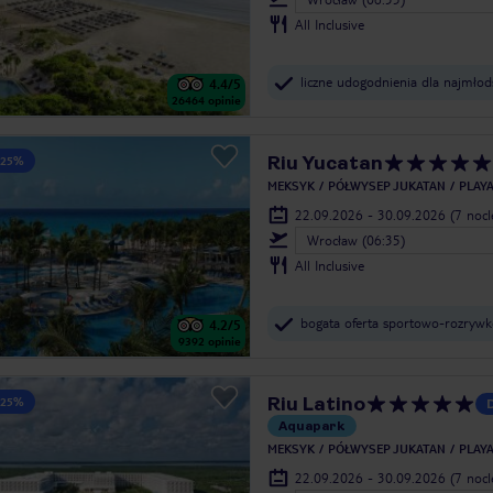
All Inclusive
liczne udogodnienia dla najmłod
4.4
/5
26464
opinie
Riu Yucatan
 25%
MEKSYK
PÓŁWYSEP JUKATAN
PLAY
22.09.2026 - 30.09.2026
(7 noc
Wrocław (06:35)
All Inclusive
bogata oferta sportowo-rozryw
4.2
/5
9392
opinie
Riu Latino
 25%
Aquapark
MEKSYK
PÓŁWYSEP JUKATAN
PLAY
22.09.2026 - 30.09.2026
(7 noc