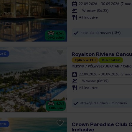
22.09.2026 - 30.09.2026
(7 noc
Wrocław (06:35)
All Inclusive
hotel dla dorosłych (18+)
4.5
/5
10492
opinie
Royalton Riviera Canc
 25%
Tylko w TUI
Dla rodzin
MEKSYK
PÓŁWYSEP JUKATAN
CANC
22.09.2026 - 30.09.2026
(7 noc
Wrocław (06:35)
All Inclusive
atrakcje dla dzieci i młodzieży
4.2
/5
1406
opinii
Crown Paradise Club C
 25%
Inclusive