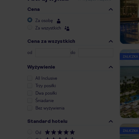
Cena
Za osobę
Za wszystkich
Cena za wszystkich
od
do
ZALICZKA
Wyżywienie
All Inclusive
Trzy posiłki
Dwa posiłki
Śniadanie
Bez wyżywienia
Standard hotelu
ZALICZKA
Od