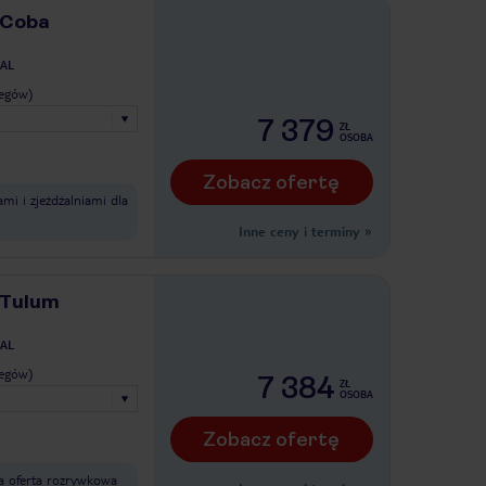
 Coba
AL
legów)
7 379
ZŁ
OSOBA
Zobacz ofertę
mi i zjeżdżalniami dla
Inne ceny i terminy
»
 Tulum
AL
legów)
7 384
ZŁ
OSOBA
Zobacz ofertę
na oferta rozrywkowa