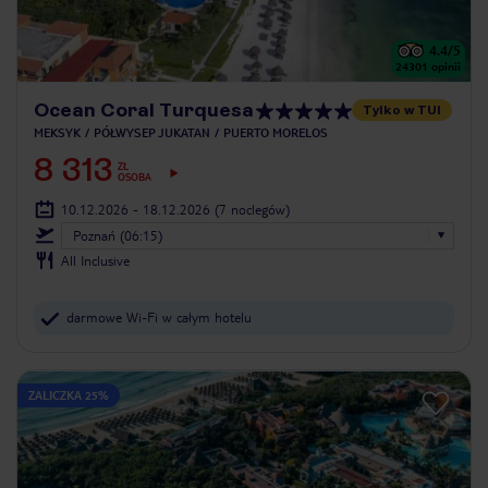
4.4
/5
24301
opinii
Ocean Coral Turquesa
Tylko w TUI
MEKSYK
PÓŁWYSEP JUKATAN
PUERTO MORELOS
8 313
ZŁ
OSOBA
10.12.2026 - 18.12.2026
(7 noclegów)
Poznań (06:15)
All Inclusive
darmowe Wi-Fi w całym hotelu
ZALICZKA 25%