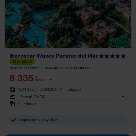
4.3
/5
8139
opinii
Iberostar Waves Paraíso del Mar
Dla rodzin
MEKSYK
PÓŁWYSEP JUKATAN
PUERTO MORELOS
8 335
ZŁ
OSOBA
15.04.2027 - 23.04.2027
(7 noclegów)
Poznań (06:20)
All Inclusive
bezpośrednio przy plaży