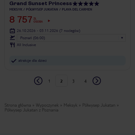
Grand Sunset Princess
MEKSYK
PÓŁWYSEP JUKATAN
PLAYA DEL CARMEN
8 757
ZŁ
OSOBA
26.10.2026 - 03.11.2026
(7 noclegów)
Poznań (06:00)
All Inclusive
atrakcje dla dzieci
1
2
3
4
Strona główna
Wypoczynek
Meksyk
Półwysep Jukatan
Półwysep Jukatan z Poznania