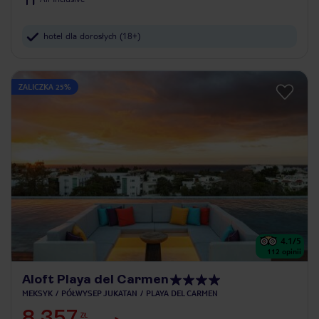
hotel dla dorosłych (18+)
ZALICZKA 25%
4.1
/5
112
opinii
Aloft Playa del Carmen
MEKSYK
PÓŁWYSEP JUKATAN
PLAYA DEL CARMEN
8 357
ZŁ