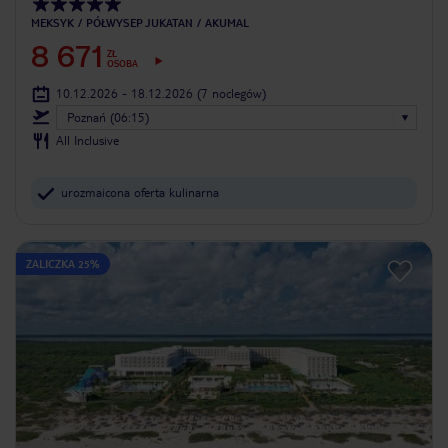
MEKSYK
PÓŁWYSEP JUKATAN
AKUMAL
8 671
ZŁ
OSOBA
10.12.2026 - 18.12.2026
(7 noclegów)
Poznań (06:15)
All Inclusive
urozmaicona oferta kulinarna
ZALICZKA 25%