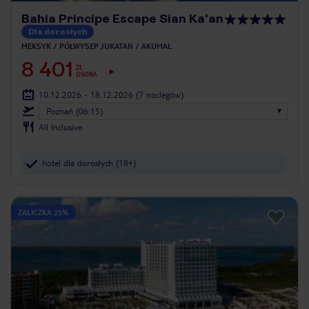
Bahia Principe Escape Sian Ka'an
Dla dorosłych
MEKSYK
PÓŁWYSEP JUKATAN
AKUMAL
8 401
ZŁ
OSOBA
10.12.2026 - 18.12.2026
(7 noclegów)
Poznań (06:15)
All Inclusive
hotel dla dorosłych (18+)
ZALICZKA 25%