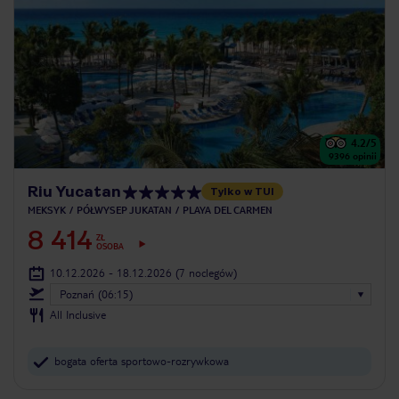
4.2
/5
9396
opinii
Riu Yucatan
Tylko w TUI
MEKSYK
PÓŁWYSEP JUKATAN
PLAYA DEL CARMEN
8 414
ZŁ
OSOBA
10.12.2026 - 18.12.2026
(7 noclegów)
Poznań (06:15)
All Inclusive
bogata oferta sportowo-rozrywkowa