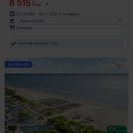
8 515
ZŁ
OSOBA
25.10.2026 - 02.11.2026
(7 noclegów)
Poznań (06:00)
Śniadanie
hotel dla dorosłych (18+)
ZALICZKA 25%
4.4
/5
26489
opinii