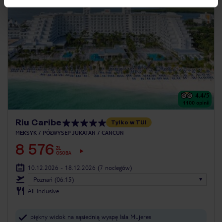
4.4
/5
1100
opinii
Riu Caribe
Tylko w TUI
MEKSYK
PÓŁWYSEP JUKATAN
CANCUN
8 576
ZŁ
OSOBA
10.12.2026 - 18.12.2026
(7 noclegów)
Poznań (06:15)
All Inclusive
piękny widok na sąsiednią wyspę Isla Mujeres