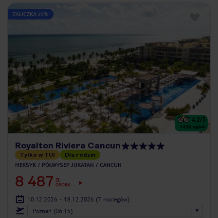
ZALICZKA 25%
4.2
/5
1430
opinii
Royalton Riviera Cancun
Tylko w TUI
Dla rodzin
MEKSYK
PÓŁWYSEP JUKATAN
CANCUN
8 487
ZŁ
OSOBA
10.12.2026 - 18.12.2026
(7 noclegów)
Poznań (06:15)