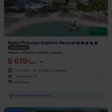
4.3
/5
14833
opinie
Bahia Principe Explore Akumal
Luksusowy
MEKSYK
PÓŁWYSEP JUKATAN
AKUMAL
8 679
ZŁ
OSOBA
10.12.2026 - 18.12.2026
(7 noclegów)
Poznań (06:15)
All Inclusive
hotel doskonały dla rodzin