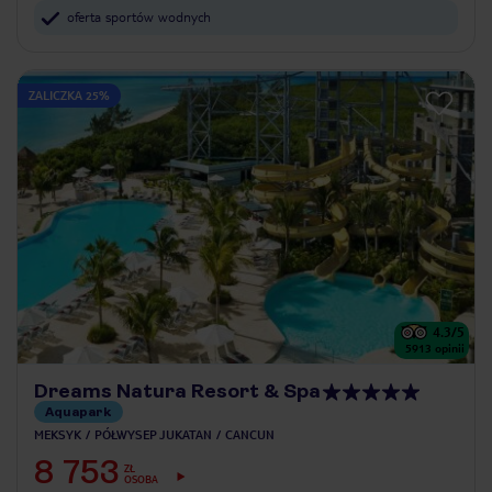
oferta sportów wodnych
ZALICZKA 25%
4.3
/5
5913
opinii
Dreams Natura Resort & Spa
Aquapark
MEKSYK
PÓŁWYSEP JUKATAN
CANCUN
8 753
ZŁ
OSOBA