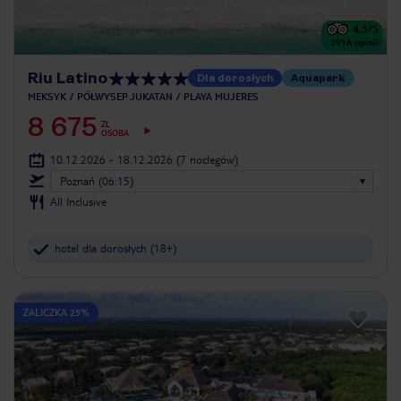
4.5
/5
2916
opinii
Riu Latino
Dla dorosłych
Aquapark
MEKSYK
PÓŁWYSEP JUKATAN
PLAYA MUJERES
8 675
ZŁ
OSOBA
10.12.2026 - 18.12.2026
(7 noclegów)
Poznań (06:15)
All Inclusive
hotel dla dorosłych (18+)
ZALICZKA 25%