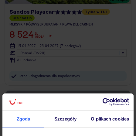
Sandos Playacar
Tylko w TUI
Dla rodzin
MEKSYK
PÓŁWYSEP JUKATAN
PLAYA DEL CARMEN
8 524
ZŁ
OSOBA
15.04.2027 - 23.04.2027
(7 noclegów)
Poznań (06:20)
All Inclusive
liczne udogodnienia dla najmłodszych
ZALICZKA 25%
Zgoda
Szczegóły
O plikach cookies