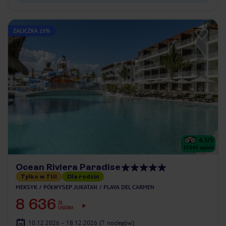
ZALICZKA 25%
4.3
/5
17245
opinii
Ocean Riviera Paradise
Tylko w TUI
Dla rodzin
MEKSYK
PÓŁWYSEP JUKATAN
PLAYA DEL CARMEN
8 636
ZŁ
OSOBA
10.12.2026 - 18.12.2026
(7 noclegów)