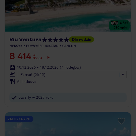
4.3
/5
530
opinii
Riu Ventura
Dla rodzin
MEKSYK
PÓŁWYSEP JUKATAN
CANCUN
8 414
ZŁ
OSOBA
10.12.2026 - 18.12.2026
(7 noclegów)
Poznań (06:15)
All Inclusive
otwarty w 2025 roku
ZALICZKA 25%