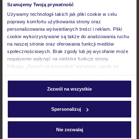
Szanujemy Twoją prywatność
Używamy technologii takich jak pliki cookie w celu
poprawy komfortu użytkowania strony oraz
4.2
/5
personalizowania wyświetlanych treści i reklam. Pliki
17101
opinii
cookie wykorzystywane są także do analizowania ruchu
na naszej stronie oraz oferowania funkcji mediów
Bahia Principe Explore Tulum
Dla rodzin
społecznościowych. Brak zgody lub jej wycofanie może
MEKSYK
PÓŁWYSEP JUKATAN
AKUMAL
negatywnie wpłynąć na niektóre funkcje strony.
8 558
Klikając „Zezwól na wszystkie” wyrażasz zgodę na
ZŁ
OSOBA
umieszczenie wszystkich plików cookie. Możesz jednak
10.12.2026 - 18.12.2026
(7 noclegów)
personalizować swój wybór wchodząc w zakładkę
Poznań (06:15)
„Szczegóły”
Zezwól na wszystkie
All Inclusive
Szczegółowe informacje o plikach cookie znajdziesz
w
polityce plików cookies
oraz
polityce prywatności
.
Spersonalizuj
codzienne aktywności i wieczorna oferta rozrywkowa
Nie zezwalaj
ZALICZKA 25%