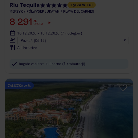
Riu Tequila
Tylko w TUI
MEKSYK
PÓŁWYSEP JUKATAN
PLAYA DEL CARMEN
8 291
ZŁ
OSOBA
10.12.2026 - 18.12.2026
(7 noclegów)
Poznań (06:15)
All Inclusive
bogate zaplecze kulinarne (5 restauracji)
ZALICZKA 25%