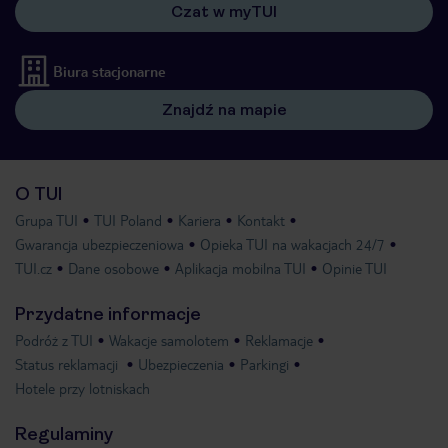
Czat w myTUI
Biura stacjonarne
Znajdź na mapie
O TUI
Grupa TUI
TUI Poland
Kariera
Kontakt
Gwarancja ubezpieczeniowa
Opieka TUI na wakacjach 24/7
TUI.cz
Dane osobowe
Aplikacja mobilna TUI
Opinie TUI
Przydatne informacje
Podróż z TUI
Wakacje samolotem
Reklamacje
Status reklamacji
Ubezpieczenia
Parkingi
Hotele przy lotniskach
Regulaminy