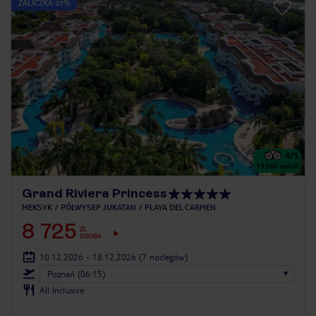
ZALICZKA 25%
4
/5
13368
opinii
Grand Riviera Princess
MEKSYK
PÓŁWYSEP JUKATAN
PLAYA DEL CARMEN
8 725
ZŁ
OSOBA
10.12.2026 - 18.12.2026
(7 noclegów)
Poznań (06:15)
All Inclusive