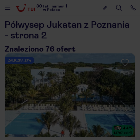
30
1
lat
|
numer
w Polsce
Półwysep Jukatan z Poznania
- strona 2
Znaleziono 76 ofert
ZALICZKA 25%
4.4
/5
nute
12767
opinii