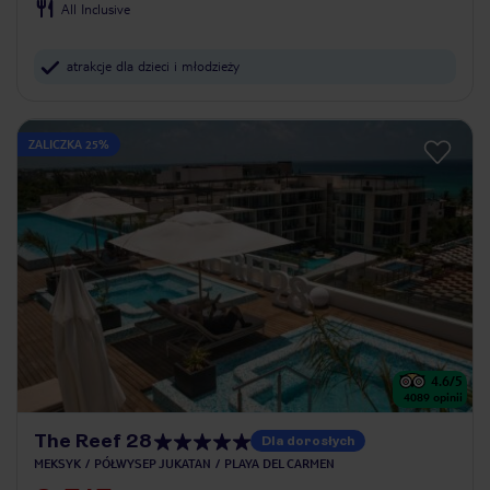
All Inclusive
atrakcje dla dzieci i młodzieży
ZALICZKA 25%
4.6
/5
4089
opinii
The Reef 28
Dla dorosłych
MEKSYK
PÓŁWYSEP JUKATAN
PLAYA DEL CARMEN