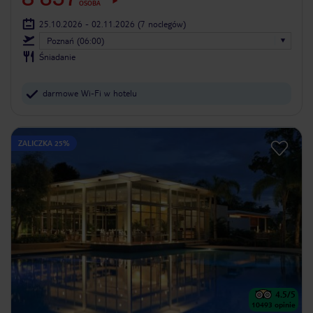
OSOBA
25.10.2026 - 02.11.2026
(7 noclegów)
Poznań (06:00)
Śniadanie
darmowe Wi-Fi w hotelu
ZALICZKA 25%
4.5
/5
10493
opinie