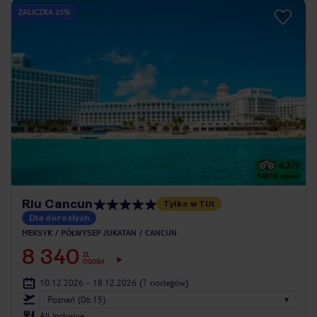
ZALICZKA 25%
4.2
/5
14810
opinii
Riu Cancun
Tylko w TUI
Dla dorosłych
MEKSYK
PÓŁWYSEP JUKATAN
CANCUN
8 340
ZŁ
OSOBA
10.12.2026 - 18.12.2026
(7 noclegów)
Poznań (06:15)
All Inclusive