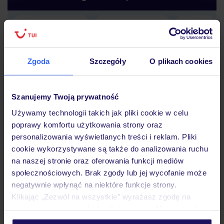
Lider niskich cen
Największe biuro
30 lat w P
podróży w Polsce
Zgoda
Szczegóły
O plikach cookies
Szanujemy Twoją prywatność
Używamy technologii takich jak pliki cookie w celu
Hotel
poprawy komfortu użytkowania strony oraz
personalizowania wyświetlanych treści i reklam. Pliki
cookie wykorzystywane są także do analizowania ruchu
Pokoje
na naszej stronie oraz oferowania funkcji mediów
społecznościowych. Brak zgody lub jej wycofanie może
negatywnie wpłynąć na niektóre funkcje strony.
Wyżywienie
Klikając „Zezwól na wszystkie” wyrażasz zgodę na
umieszczenie wszystkich plików cookie. Możesz jednak
personalizować swój wybór wchodząc w zakładkę