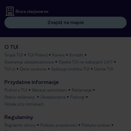
Biura stacjonarne
Znajdź na mapie
O TUI
Grupa TUI
TUI Poland
Kariera
Kontakt
Gwarancja ubezpieczeniowa
Opieka TUI na wakacjach 24/7
TUI.cz
Dane osobowe
Aplikacja mobilna TUI
Opinie TUI
Przydatne informacje
Podróż z TUI
Wakacje samolotem
Reklamacje
Status reklamacji
Ubezpieczenia
Parkingi
Hotele przy lotniskach
Regulaminy
Regulamin strony
Polityka prywatności
Polityka cookies