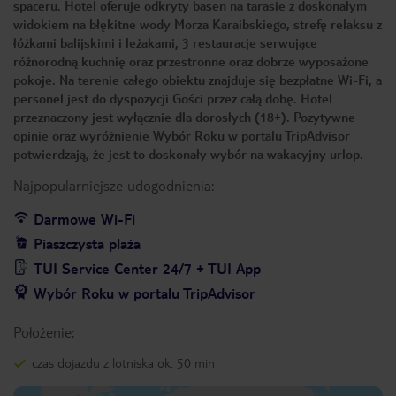
spaceru. Hotel oferuje odkryty basen na tarasie z doskonałym
widokiem na błękitne wody Morza Karaibskiego, strefę relaksu z
łóżkami balijskimi i leżakami, 3 restauracje serwujące
różnorodną kuchnię oraz przestronne oraz dobrze wyposażone
pokoje. Na terenie całego obiektu znajduje się bezpłatne Wi-Fi, a
personel jest do dyspozycji Gości przez całą dobę. Hotel
przeznaczony jest wyłącznie dla dorosłych (18+). Pozytywne
opinie oraz wyróżnienie Wybór Roku w portalu TripAdvisor
potwierdzają, że jest to doskonały wybór na wakacyjny urlop.
Najpopularniejsze udogodnienia:
Darmowe Wi-Fi
Piaszczysta plaża
TUI Service Center 24/7 + TUI App
Wybór Roku w portalu TripAdvisor
Położenie:
czas dojazdu z lotniska ok. 50 min