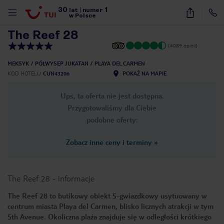
30
1
1
/
16
lat
|
numer
w Polsce
The Reef 28
(4089 opinii)
MEKSYK
PÓŁWYSEP JUKATAN
PLAYA DEL CARMEN
KOD HOTELU
CUN43206
POKAŻ NA MAPIE
Ups, ta oferta nie jest dostępna.
Przygotowaliśmy dla Ciebie
podobne oferty:
Zobacz inne ceny i terminy
»
The Reef 28
-
informacje
The Reef 28 to butikowy obiekt 5-gwiazdkowy usytuowany w
centrum miasta Playa del Carmen, blisko licznych atrakcji w tym
nute
5th Avenue. Okoliczna plaża znajduje się w odległości krótkiego